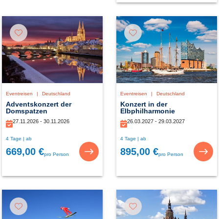
Eventreisen
|
Deutschland
Eventreisen
|
Deutschland
Adventskonzert der
Konzert in der
Domspatzen
Elbphilharmonie
27.11.2026 - 30.11.2026
26.03.2027 - 29.03.2027
4 Tage | ab
4 Tage | ab
669,00 €
895,00 €
pro Person
pro Person