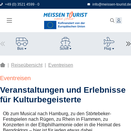
Direkt
+49 (0) 3521 4599 - 0
info@meissen-tourist.de
zum
Seiteninhalt
Bus
Schiff
Flug
|
Reiseübersicht
|
Eventreisen
Eventreisen
Veranstaltungen und Erlebnisse
für Kulturbegeisterte
Ob zum Musical nach Hamburg, zu den Störtebeker-
Festspielen nach Rügen, zu Rhein in Flammen, zu
Konzerten in der Elbphilharmonie oder in die Heimat des
Bergdoktors – hier ist für jeden etwas dabei.