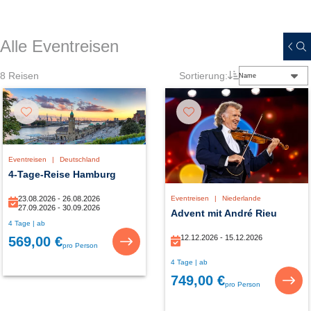
Alle Eventreisen
8
Reisen
Sortierung:
Name
Eventreisen
|
Deutschland
4-Tage-Reise Hamburg
23.08.2026 - 26.08.2026
Eventreisen
|
Niederlande
27.09.2026 - 30.09.2026
Advent mit André Rieu
4 Tage | ab
12.12.2026 - 15.12.2026
569,00 €
pro Person
4 Tage | ab
749,00 €
pro Person