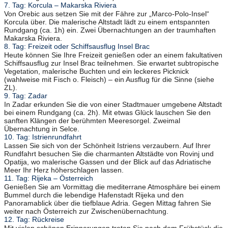
7. Tag: Korcula – Makarska Riviera
Von Orebic aus setzen Sie mit der Fähre zur „Marco-Polo-Insel“
Korcula über. Die malerische Altstadt lädt zu einem entspannten
Rundgang (ca. 1h) ein. Zwei Übernachtungen an der traumhaften
Makarska Riviera.
8. Tag: Freizeit oder Schiffsausflug Insel Brac
Heute können Sie Ihre Freizeit genießen oder an einem fakultativen
Schiffsausflug zur Insel Brac teilnehmen. Sie erwartet subtropische
Vegetation, malerische Buchten und ein leckeres Picknick
(wahlweise mit Fisch o. Fleisch) – ein Ausflug für die Sinne (siehe
ZL).
9. Tag: Zadar
In Zadar erkunden Sie die von einer Stadtmauer umgebene Altstadt
bei einem Rundgang (ca. 2h). Mit etwas Glück lauschen Sie den
sanften Klängen der berühmten Meeresorgel. Zweimal
Übernachtung in Selce.
10. Tag: Istrienrundfahrt
Lassen Sie sich von der Schönheit Istriens verzaubern. Auf Ihrer
Rundfahrt besuchen Sie die charmanten Altstädte von Rovinj und
Opatija, wo malerische Gassen und der Blick auf das Adriatische
Meer Ihr Herz höherschlagen lassen.
11. Tag: Rijeka – Österreich
Genießen Sie am Vormittag die mediterrane Atmosphäre bei einem
Bummel durch die lebendige Hafenstadt Rijeka und den
Panoramablick über die tiefblaue Adria. Gegen Mittag fahren Sie
weiter nach Österreich zur Zwischenübernachtung.
12. Tag: Rückreise