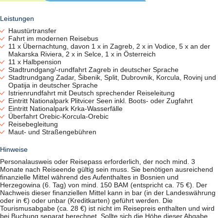
Leistungen
Haustürtransfer
Fahrt im modernen Reisebus
11 x Übernachtung, davon 1 x in Zagreb, 2 x in Vodice, 5 x an der
Makarska Riviera, 2 x in Selce, 1 x in Österreich
11 x Halbpension
Stadtrundgang/-rundfahrt Zagreb in deutscher Sprache
Stadtrundgang Zadar, Šibenik, Split, Dubrovnik, Korcula, Rovinj und
Opatija in deutscher Sprache
Istrienrundfahrt mit Deutsch sprechender Reiseleitung
Eintritt Nationalpark Plitvicer Seen inkl. Boots- oder Zugfahrt
Eintritt Nationalpark Krka-Wasserfälle
Überfahrt Orebic-Korcula-Orebic
Reisebegleitung
Maut- und Straßengebühren
Hinweise
Personalausweis oder Reisepass erforderlich, der noch mind. 3
Monate nach Reiseende gültig sein muss. Sie benötigen ausreichend
finanzielle Mittel während des Aufenthaltes in Bosnien und
Herzegowina (6. Tag) von mind. 150 BAM (entspricht ca. 75 €). Der
Nachweis dieser finanziellen Mittel kann in bar (in der Landeswährung
oder in €) oder unbar (Kreditkarten) geführt werden. Die
Tourismusabgabe (ca. 28 €) ist nicht im Reisepreis enthalten und wird
bei Buchung separat berechnet. Sollte sich die Höhe dieser Abgabe