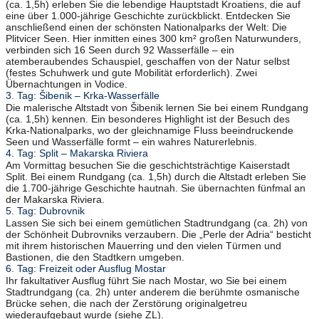
(ca. 1,5h) erleben Sie die lebendige Hauptstadt Kroatiens, die auf
eine über 1.000-jährige Geschichte zurückblickt. Entdecken Sie
anschließend einen der schönsten Nationalparks der Welt: Die
Plitvicer Seen. Hier inmitten eines 300 km² großen Naturwunders,
verbinden sich 16 Seen durch 92 Wasserfälle – ein
atemberaubendes Schauspiel, geschaffen von der Natur selbst
(festes Schuhwerk und gute Mobilität erforderlich). Zwei
Übernachtungen in Vodice.
3. Tag: Šibenik – Krka-Wasserfälle
Die malerische Altstadt von Šibenik lernen Sie bei einem Rundgang
(ca. 1,5h) kennen. Ein besonderes Highlight ist der Besuch des
Krka-Nationalparks, wo der gleichnamige Fluss beeindruckende
Seen und Wasserfälle formt – ein wahres Naturerlebnis.
4. Tag: Split – Makarska Riviera
Am Vormittag besuchen Sie die geschichtsträchtige Kaiserstadt
Split. Bei einem Rundgang (ca. 1,5h) durch die Altstadt erleben Sie
die 1.700-jährige Geschichte hautnah. Sie übernachten fünfmal an
der Makarska Riviera.
5. Tag: Dubrovnik
Lassen Sie sich bei einem gemütlichen Stadtrundgang (ca. 2h) von
der Schönheit Dubrovniks verzaubern. Die „Perle der Adria“ besticht
mit ihrem historischen Mauerring und den vielen Türmen und
Bastionen, die den Stadtkern umgeben.
6. Tag: Freizeit oder Ausflug Mostar
Ihr fakultativer Ausflug führt Sie nach Mostar, wo Sie bei einem
Stadtrundgang (ca. 2h) unter anderem die berühmte osmanische
Brücke sehen, die nach der Zerstörung originalgetreu
wiederaufgebaut wurde (siehe ZL).