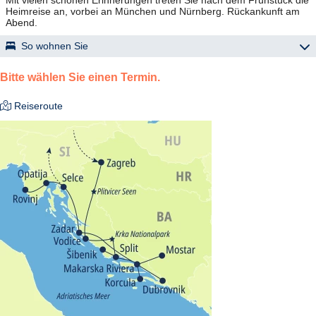
Mit vielen schönen Erinnerungen treten Sie nach dem Frühstück die
Heimreise an, vorbei an München und Nürnberg. Rückankunft am
Abend.
So wohnen Sie
Gute, landestypische Mittelklassehotels, Zimmer mind. mit Bad oder
DU/WC, Telefon und TV.
Bitte wählen Sie einen Termin.
Reiseroute