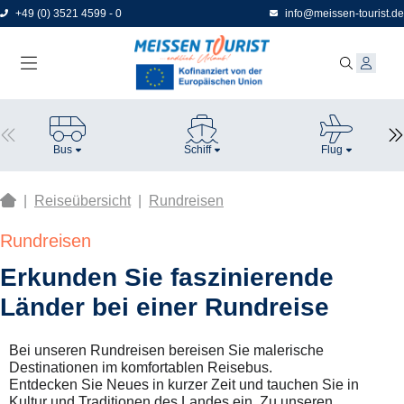
Direkt
+49 (0) 3521 4599 - 0
info@meissen-tourist.de
zum
Seiteninhalt
Bus
Schiff
Flug
|
Reiseübersicht
|
Rundreisen
Rundreisen
Erkunden Sie faszinierende
Länder bei einer Rundreise
Bei unseren Rundreisen bereisen Sie malerische
Destinationen im komfortablen Reisebus.
Entdecken Sie Neues in kurzer Zeit und tauchen Sie in
Kultur und Traditionen des Landes ein. Zu unseren