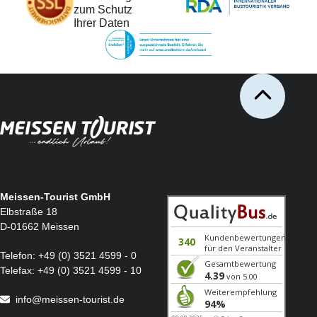
Sie erhalten rechtzeitig vor Reisebeginn alle wichtigen Unterlagen, einschließlich Ihrer Abholzeit.
zum Schutz
Ihrer Daten
Die Anreise:
Stellen Sie sicher, dass Sie zu Ihrer Abholzeit bereit sind, und Ihr Telefon griffbereit haben.
Ein Taxi holt Sie an Ihrer Adresse ab und bringt Sie zu einem zentralen Zustiegsort, meist an
einer Autobahn-Raststätte.
Verspätungen: Sollte Ihr Taxi 10 Minuten nach der geplanten Abholzeit noch nicht da sein,
wählen Sie unsere Notfall-Nummer 03521 45990.
Die Rückreise:
Auf der Rückreise koordinieren Busfahren und Reisebegleitung das rechtzeitige Bestellen der
Taxis, damit Sie an einem festgelegten Ausstiegsort direkt in Ihr Taxi steigen können.
Bitte beachten Sie:
Für die Transferfahrten werden auch Kleinbusse eingesetzt.
Unsere Transferfahrten und Busse werden sinnvoll kombiniert, um die An- und Abreise für alle
Gäste kurz zu halten.
Bitte behalten Sie beim Umladen Ihr Gepäck im Blick, damit Verwechslungen vermieden werden.
Meissen-Tourist GmbH
Elbstraße 18
D-01662 Meissen
Telefon:
+49 (0) 3521 4599 - 0
Telefax:
+49 (0) 3521 4599 - 10
info@meissen-tourist.de