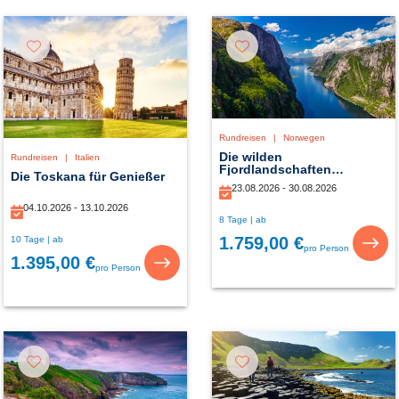
Rundreisen
|
Norwegen
Die wilden
Rundreisen
|
Italien
Fjordlandschaften
Die Toskana für Genießer
Südnorwegens
23.08.2026 - 30.08.2026
04.10.2026 - 13.10.2026
8 Tage | ab
1.759,00 €
10 Tage | ab
pro Person
1.395,00 €
pro Person