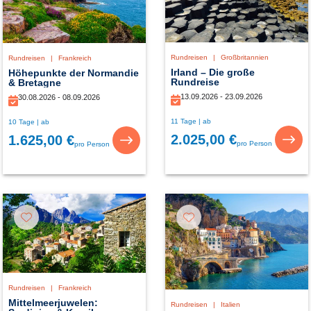
Rundreisen
|
Großbritannien
Rundreisen
|
Frankreich
Irland – Die große
Höhepunkte der Normandie
Rundreise
& Bretagne
13.09.2026 - 23.09.2026
30.08.2026 - 08.09.2026
11 Tage | ab
10 Tage | ab
2.025,00 €
1.625,00 €
pro Person
pro Person
Rundreisen
|
Frankreich
Mittelmeerjuwelen:
Rundreisen
|
Italien