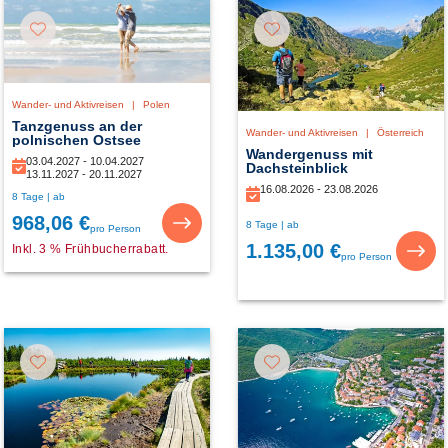
Wander- und Aktivreisen
|
Polen
Tanzgenuss an der
Wander- und Aktivreisen
|
Österreich
polnischen Ostsee
Wandergenuss mit
03.04.2027 - 10.04.2027
Dachsteinblick
13.11.2027 - 20.11.2027
16.08.2026 - 23.08.2026
8 Tage | ab
968,06 €
8 Tage | ab
pro Person
1.135,00 €
Inkl. 3 % Frühbucherrabatt.
pro Person