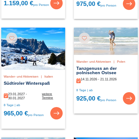
1.159,00 €
975,00 €
pro Person
pro Person
Wander- und Aktivreisen
|
Polen
Tanzgenuss an der
polnischen Ostsee
Wander- und Aktivreisen
|
Italien
14.11.2026 - 21.11.2026
Südtiroler Winterspaß
8 Tage | ab
23.01.2027 -
weitere
925,00 €
Termine
30.01.2027
pro Person
23.01.2027 -
8 Tage | ab
05.02.2027
965,00 €
pro Person