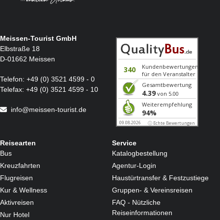
Bitte beachten Sie:
Für die Transferfahrten werden auch Kleinbusse eingesetzt.
Unsere Transferfahrten und Busse werden sinnvoll kombiniert, um die An- und Abreise für alle
Gäste kurz zu halten.
Bitte behalten Sie beim Umladen Ihr Gepäck im Blick, damit Verwechslungen vermieden werden.
Meissen-Tourist GmbH
Elbstraße 18
D-01662 Meissen
Telefon:
+49 (0) 3521 4599 - 0
Telefax:
+49 (0) 3521 4599 - 10
info@meissen-tourist.de
Reisearten
Service
Bus
Katalogbestellung
Kreuzfahrten
Agentur-Login
Flugreisen
Haustürtransfer & Festzustiege
Kur & Wellness
Gruppen- & Vereinsreisen
Aktivreisen
FAQ - Nützliche
Reiseinformationen
Nur Hotel