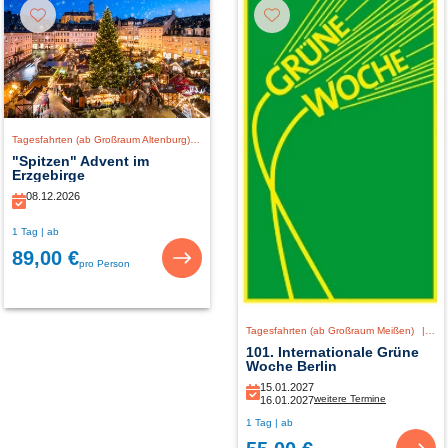
Tagesfahrten (ab Großraum Altenburg)
|
Deutschland
"Spitzen" Advent im
Erzgebirge
08.12.2026
1 Tag | ab
89,00 €
pro Person
Tagesfahrten (ab Großraum Meißen)
|
De
101. Internationale Grüne
Woche Berlin
15.01.2027
weitere Termine
16.01.2027
1 Tag | ab