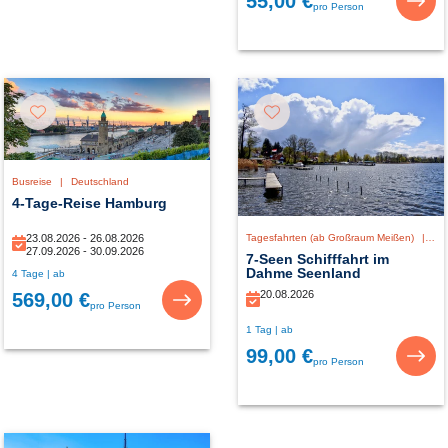
55,00 €
pro Person
Busreise
|
Deutschland
4-Tage-Reise Hamburg
23.08.2026 - 26.08.2026
Tagesfahrten (ab Großraum Meißen)
|
De
27.09.2026 - 30.09.2026
7-Seen Schifffahrt im
Dahme Seenland
4 Tage | ab
20.08.2026
569,00 €
pro Person
1 Tag | ab
99,00 €
pro Person