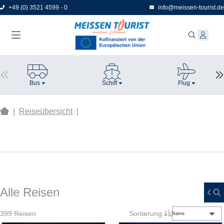
Direkt
+49 (0) 3521 4599 - 0
info@meissen-tourist.de
zum
Seiteninhalt
Bus
Schiff
Flug
|
Reiseübersicht
|
Alle Reisen
399
Reisen
Sortierung:
Name