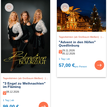
Tagesfahrten (ab Großraum Meißen)
|
De
"Advent in den Höfen"
Quedlinburg
29.11.2026
05.12.2026
1 Tag | ab
57,00 €
pro Person
Tagesfahrten (ab Großraum Meißen)
|
Deutschland
"3 Engel zu Weihnachten"
im Fläming
08.12.2026
1 Tag | ab
99,00 €