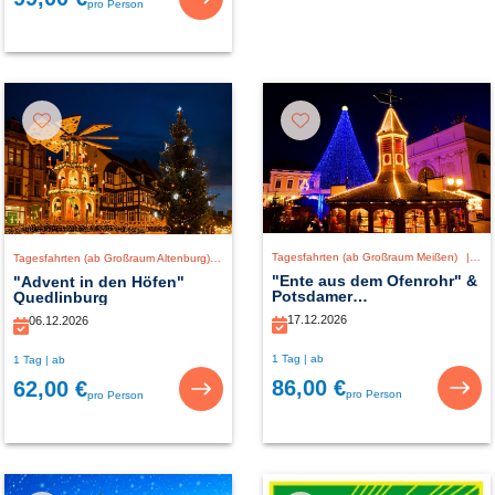
pro Person
Tagesfahrten (ab Großraum Meißen)
|
De
Tagesfahrten (ab Großraum Altenburg)
|
Deutschland
"Ente aus dem Ofenrohr" &
"Advent in den Höfen"
Potsdamer
Quedlinburg
Weihnachtszauber
17.12.2026
06.12.2026
1 Tag | ab
1 Tag | ab
86,00 €
62,00 €
pro Person
pro Person