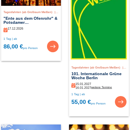
Tagesfahrten (ab Großraum Meißen)
|
Deutschland
"Ente aus dem Ofenrohr" &
Potsdamer
Weihnachtszauber
17.12.2026
1 Tag | ab
86,00 €
pro Person
Tagesfahrten (ab Großraum Meißen)
|
De
101. Internationale Grüne
Woche Berlin
15.01.2027
weitere Termine
16.01.2027
1 Tag | ab
55,00 €
pro Person