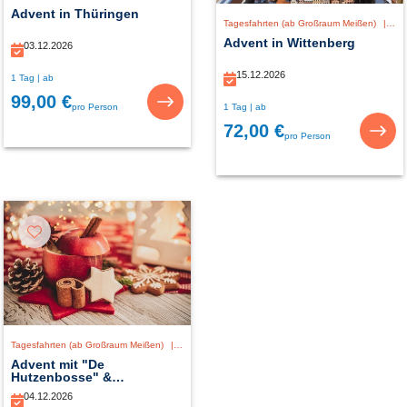
Advent in Thüringen
Tagesfahrten (ab Großraum Meißen)
|
De
Advent in Wittenberg
03.12.2026
15.12.2026
1 Tag | ab
99,00 €
1 Tag | ab
pro Person
72,00 €
pro Person
Tagesfahrten (ab Großraum Meißen)
|
Deutschland
Advent mit "De
Hutzenbosse" &
Weihnachtsmarkt
04.12.2026
Marienberg