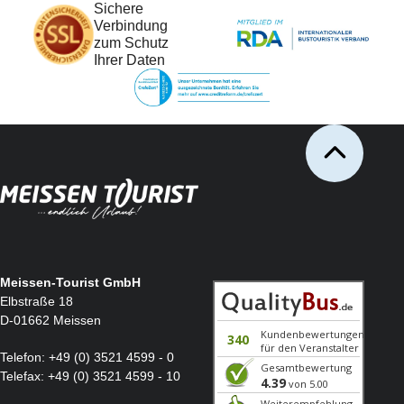
Sichere
Folgende Zuschläge werden pro Person ab 23.03.26 erhoben:
Verbindung
Stand: 06.07.2026
zum Schutz
Tagesreisen
Ihrer Daten
Urlaubs- und Kurreisen
Kreuzfahrten mit Transfer u. Zwischenübernachtung
Kreuzfahrten/Flusskreuzfahrten mit Transfer ohne Zwischenübernachtung
Mehrtagesreisen/Flusskreuzfahrten mit Busbegleitung
Meissen-Tourist GmbH
Elbstraße 18
D-01662 Meissen
Telefon:
+49 (0) 3521 4599 - 0
Telefax:
+49 (0) 3521 4599 - 10