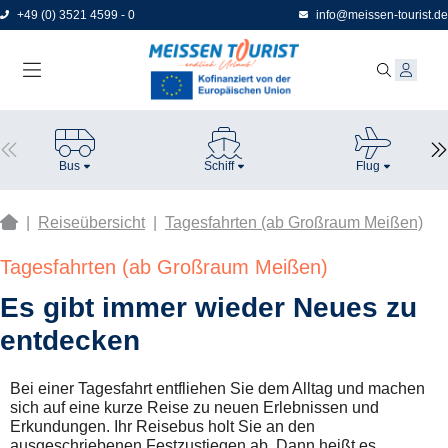
Direkt
+49 (0) 3521 4599 - 0
info@meissen-tourist.de
zum
Seiteninhalt
Bus
Schiff
Flug
|
Reiseübersicht
|
Tagesfahrten (ab Großraum Meißen)
Tagesfahrten (ab Großraum Meißen)
Es gibt immer wieder Neues zu
entdecken
Bei einer Tagesfahrt entfliehen Sie dem Alltag und machen
sich auf eine kurze Reise zu neuen Erlebnissen und
Erkundungen. Ihr Reisebus holt Sie an den
ausgeschriebenen
Festzustiegen
ab. Dann heißt es