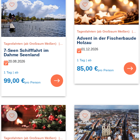
Tagesfahrten (ab Großraum Meißen)
|
De
Advent in der Fischerbaude
Holzau
Tagesfahrten (ab Großraum Meißen)
|
Deutschland
01.12.2026
7-Seen Schifffahrt im
Dahme Seenland
1 Tag | ab
20.08.2026
85,00 €
pro Person
1 Tag | ab
99,00 €
pro Person
Tagesfahrten (ab Großraum Meißen)
|
Deutschland