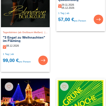
29.11.2026
05.12.2026
1 Tag | ab
57,00 €
pro Person
Tagesfahrten (ab Großraum Meißen)
|
Deutschland
"3 Engel zu Weihnachten"
im Fläming
08.12.2026
1 Tag | ab
99,00 €
pro Person