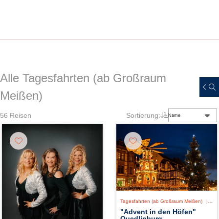
Alle Tagesfahrten (ab Großraum
Meißen)
56
Reisen
Sortierung:
Name
Tagesfahrten (ab Großraum Meißen)
|
De
"Advent in den Höfen"
Quedlinburg