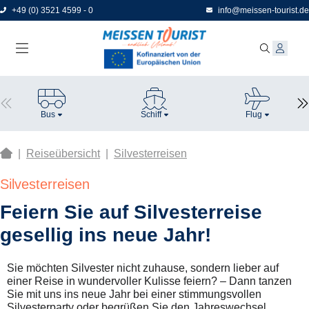
Direkt
+49 (0) 3521 4599 - 0
info@meissen-tourist.de
zum
Seiteninhalt
Bus
Schiff
Flug
|
Reiseübersicht
|
Silvesterreisen
Silvesterreisen
Feiern Sie auf Silvesterreise
gesellig ins neue Jahr!
Sie möchten Silvester nicht zuhause, sondern lieber auf
einer Reise in wundervoller Kulisse feiern? – Dann tanzen
Sie mit uns ins neue Jahr bei einer stimmungsvollen
Silvesterparty oder begrüßen Sie den Jahreswechsel