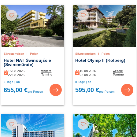
Silvesterreisen
|
Polen
Silvesterreisen
|
Polen
Hotel Olymp II (Kolberg)
Hotel NAT Świnoujście
(Swinemünde)
15.08.2026 -
weitere
15.08.2026 -
weitere
Termine
Termine
22.08.2026
22.08.2026
15.08.2026 -
15.08.2026 -
8 Tage | ab
8 Tage | ab
29.08.2026
29.08.2026
595,00 €
655,00 €
pro Person
pro Person