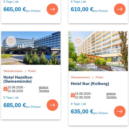
8 Tage | ab
8 Tage | ab
29.08.2026
29.08.2026
665,00 €
610,00 €
pro Person
pro Person
Silvesterreisen
|
Polen
Hotel Hamilton
Silvesterreisen
|
Polen
(Swinemünde)
Hotel Ikar (Kolberg)
15.08.2026 -
weitere
Termine
22.08.2026
15.08.2026 -
weitere
15.08.2026 -
Termine
22.08.2026
8 Tage | ab
29.08.2026
15.08.2026 -
685,00 €
8 Tage | ab
29.08.2026
pro Person
635,00 €
pro Person