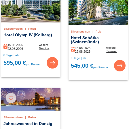
Silvesterreisen
|
Polen
Silvesterreisen
|
Polen
Hotel Olymp IV (Kolberg)
Hotel Sobótka
(Swinemünde)
15.08.2026 -
weitere
15.08.2026 -
weitere
Termine
22.08.2026
Termine
22.08.2026
15.08.2026 -
15.08.2026 -
8 Tage | ab
29.08.2026
8 Tage | ab
29.08.2026
595,00 €
545,00 €
pro Person
pro Person
Silvesterreisen
|
Polen
Jahreswechsel in Danzig