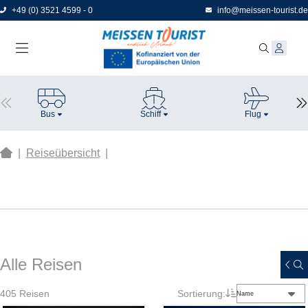
Direkt
+49 (0) 3521 4599 - 0
info@meissen-tourist.de
zum
Seiteninhalt
Bus
Schiff
Flug
|
Reiseübersicht
|
Alle Reisen
405
Reisen
Sortierung:
Name