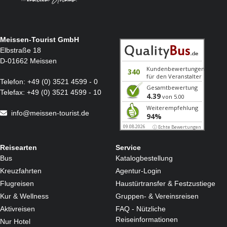
Bitte beachten Sie:
Für die Transferfahrten werden auch Kleinbusse eingesetzt.
Unsere Transferfahrten und Busse werden sinnvoll kombiniert, um die An- und Abreise für alle
Gäste kurz zu halten.
Bitte behalten Sie beim Umladen Ihr Gepäck im Blick, damit Verwechslungen vermieden werden.
Meissen-Tourist GmbH
Elbstraße 18
D-01662 Meissen
Telefon:
+49 (0) 3521 4599 - 0
Telefax:
+49 (0) 3521 4599 - 10
info@meissen-tourist.de
Reisearten
Service
Bus
Katalogbestellung
Kreuzfahrten
Agentur-Login
Flugreisen
Haustürtransfer & Festzustiege
Kur & Wellness
Gruppen- & Vereinsreisen
Aktivreisen
FAQ - Nützliche
Reiseinformationen
Nur Hotel