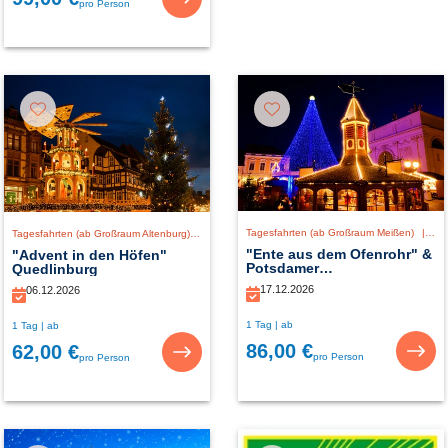
pro Person
Tagesfahrten (ab Großraum Meißen)
|
De
Tagesfahrten (ab Großraum Altenburg)
|
Deutschland
"Ente aus dem Ofenrohr" &
"Advent in den Höfen"
Potsdamer
Quedlinburg
Weihnachtszauber
17.12.2026
06.12.2026
1 Tag | ab
1 Tag | ab
86,00 €
62,00 €
pro Person
pro Person