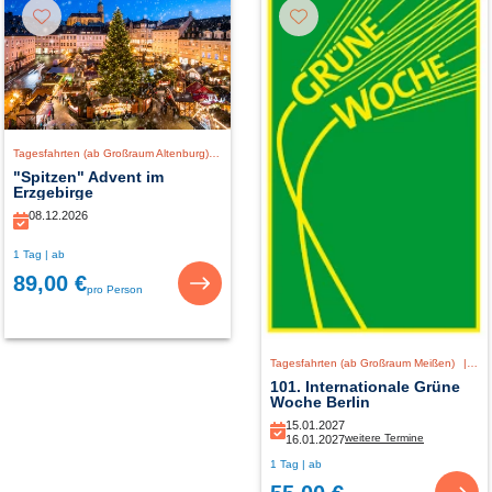
Tagesfahrten (ab Großraum Altenburg)
|
Deutschland
"Spitzen" Advent im
Erzgebirge
08.12.2026
1 Tag | ab
89,00 €
pro Person
Tagesfahrten (ab Großraum Meißen)
|
De
101. Internationale Grüne
Woche Berlin
15.01.2027
weitere Termine
16.01.2027
1 Tag | ab