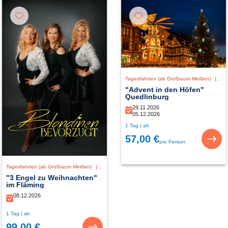
Tagesfahrten (ab Großraum Meißen)
|
De
"Advent in den Höfen"
Quedlinburg
29.11.2026
05.12.2026
1 Tag | ab
57,00 €
pro Person
Tagesfahrten (ab Großraum Meißen)
|
Deutschland
"3 Engel zu Weihnachten"
im Fläming
08.12.2026
1 Tag | ab
99,00 €