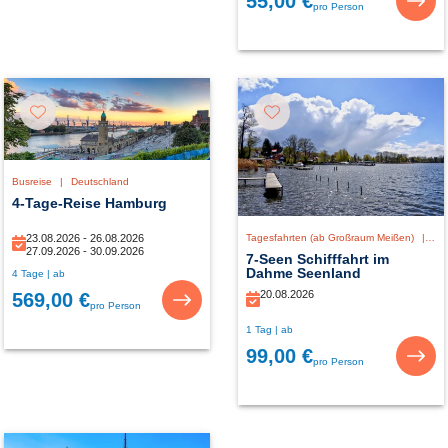
55,00 €
pro Person
Busreise
|
Deutschland
4-Tage-Reise Hamburg
23.08.2026 - 26.08.2026
Tagesfahrten (ab Großraum Meißen)
|
De
27.09.2026 - 30.09.2026
7-Seen Schifffahrt im
Dahme Seenland
4 Tage | ab
20.08.2026
569,00 €
pro Person
1 Tag | ab
99,00 €
pro Person