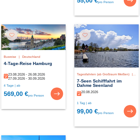
55,00 €
pro Person
Busreise
|
Deutschland
4-Tage-Reise Hamburg
23.08.2026 - 26.08.2026
Tagesfahrten (ab Großraum Meißen)
|
De
27.09.2026 - 30.09.2026
7-Seen Schifffahrt im
Dahme Seenland
4 Tage | ab
20.08.2026
569,00 €
pro Person
1 Tag | ab
99,00 €
pro Person