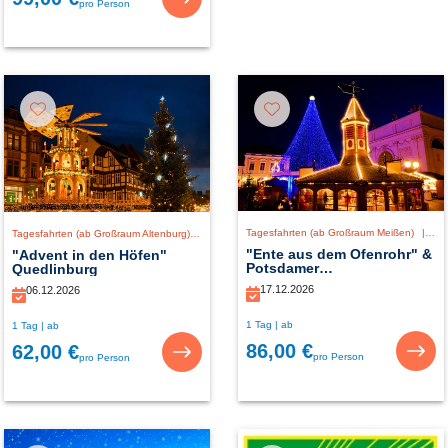
pro Person
Tagesfahrten (ab Großraum Meißen)
|
De
Tagesfahrten (ab Großraum Altenburg)
|
Deutschland
"Ente aus dem Ofenrohr" &
"Advent in den Höfen"
Potsdamer
Quedlinburg
Weihnachtszauber
17.12.2026
06.12.2026
1 Tag | ab
1 Tag | ab
86,00 €
62,00 €
pro Person
pro Person