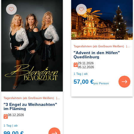
Tagesfahrten (ab Großraum Meißen)
|
De
"Advent in den Höfen"
Quedlinburg
29.11.2026
05.12.2026
1 Tag | ab
57,00 €
pro Person
Tagesfahrten (ab Großraum Meißen)
|
Deutschland
"3 Engel zu Weihnachten"
im Fläming
08.12.2026
1 Tag | ab
99,00 €