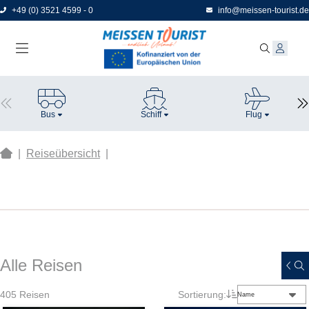
Direkt
+49 (0) 3521 4599 - 0
info@meissen-tourist.de
zum
Seiteninhalt
Bus
Schiff
Flug
|
Reiseübersicht
|
Alle Reisen
405
Reisen
Sortierung:
Name