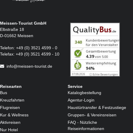
Bitte beachten Sie:
Für die Transferfahrten werden auch Kleinbusse eingesetzt.
Unsere Transferfahrten und Busse werden sinnvoll kombiniert, um die An- und Abreise für alle
Gäste kurz zu halten.
Bitte behalten Sie beim Umladen Ihr Gepäck im Blick, damit Verwechslungen vermieden werden.
Meissen-Tourist GmbH
Elbstraße 18
D-01662 Meissen
Telefon:
+49 (0) 3521 4599 - 0
Telefax:
+49 (0) 3521 4599 - 10
info@meissen-tourist.de
Reisearten
Service
Bus
Katalogbestellung
Kreuzfahrten
Agentur-Login
Flugreisen
Haustürtransfer & Festzustiege
Kur & Wellness
Gruppen- & Vereinsreisen
Aktivreisen
FAQ - Nützliche
Reiseinformationen
Nur Hotel