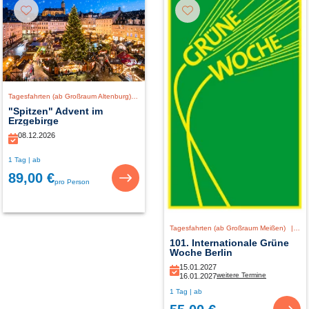
Tagesfahrten (ab Großraum Altenburg)
|
Deutschland
"Spitzen" Advent im
Erzgebirge
08.12.2026
1 Tag | ab
89,00 €
pro Person
Tagesfahrten (ab Großraum Meißen)
|
De
101. Internationale Grüne
Woche Berlin
15.01.2027
weitere Termine
16.01.2027
1 Tag | ab