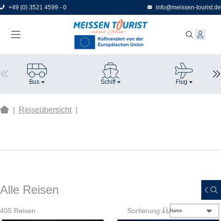
Direkt
+49 (0) 3521 4599 - 0
info@meissen-tourist.de
zum
Seiteninhalt
Bus
Schiff
Flug
|
Reiseübersicht
|
Alle Reisen
405
Reisen
Sortierung:
Name