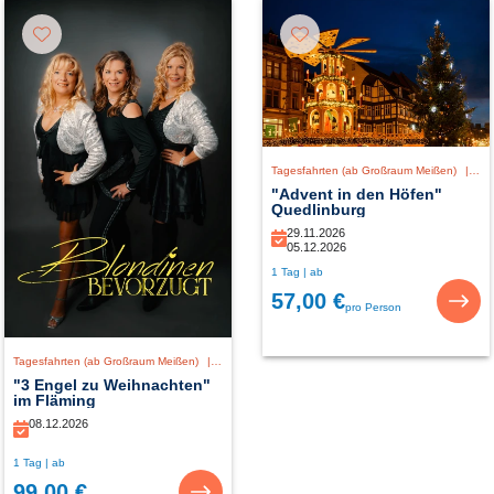
Tagesfahrten (ab Großraum Meißen)
|
De
"Advent in den Höfen"
Quedlinburg
29.11.2026
05.12.2026
1 Tag | ab
57,00 €
pro Person
Tagesfahrten (ab Großraum Meißen)
|
Deutschland
"3 Engel zu Weihnachten"
im Fläming
08.12.2026
1 Tag | ab
99,00 €