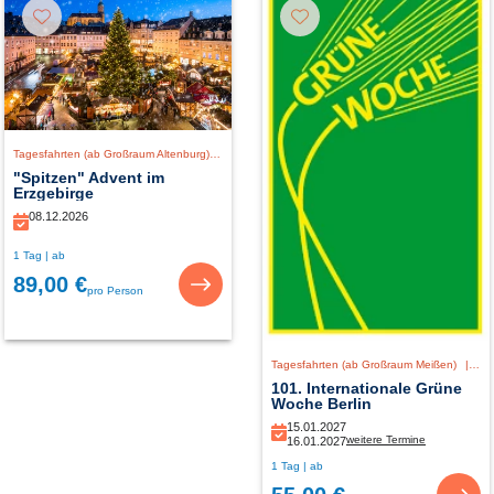
Tagesfahrten (ab Großraum Altenburg)
|
Deutschland
"Spitzen" Advent im
Erzgebirge
08.12.2026
1 Tag | ab
89,00 €
pro Person
Tagesfahrten (ab Großraum Meißen)
|
De
101. Internationale Grüne
Woche Berlin
15.01.2027
weitere Termine
16.01.2027
1 Tag | ab