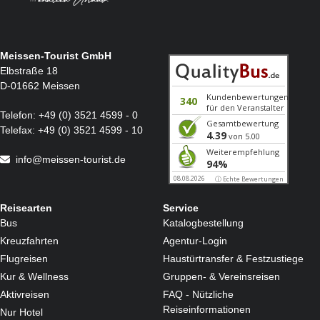
Bitte beachten Sie:
Für die Transferfahrten werden auch Kleinbusse eingesetzt.
Unsere Transferfahrten und Busse werden sinnvoll kombiniert, um die An- und Abreise für alle
Gäste kurz zu halten.
Bitte behalten Sie beim Umladen Ihr Gepäck im Blick, damit Verwechslungen vermieden werden.
Meissen-Tourist GmbH
Elbstraße 18
D-01662 Meissen
Telefon:
+49 (0) 3521 4599 - 0
Telefax:
+49 (0) 3521 4599 - 10
info@meissen-tourist.de
Reisearten
Service
Bus
Katalogbestellung
Kreuzfahrten
Agentur-Login
Flugreisen
Haustürtransfer & Festzustiege
Kur & Wellness
Gruppen- & Vereinsreisen
Aktivreisen
FAQ - Nützliche
Reiseinformationen
Nur Hotel