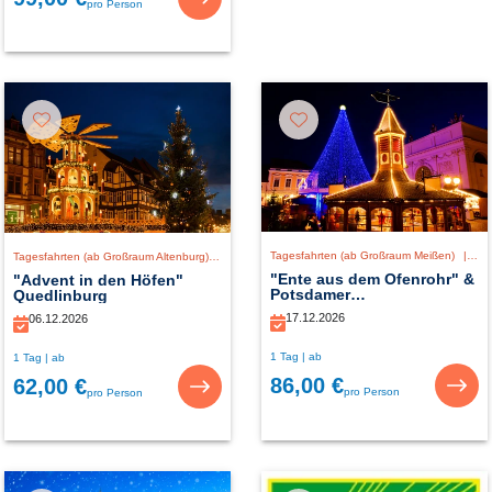
pro Person
Tagesfahrten (ab Großraum Meißen)
|
De
Tagesfahrten (ab Großraum Altenburg)
|
Deutschland
"Ente aus dem Ofenrohr" &
"Advent in den Höfen"
Potsdamer
Quedlinburg
Weihnachtszauber
17.12.2026
06.12.2026
1 Tag | ab
1 Tag | ab
86,00 €
62,00 €
pro Person
pro Person