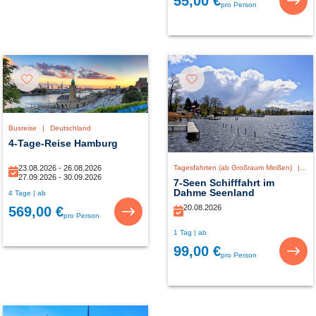
55,00 €
pro Person
Busreise
|
Deutschland
4-Tage-Reise Hamburg
23.08.2026 - 26.08.2026
Tagesfahrten (ab Großraum Meißen)
|
De
27.09.2026 - 30.09.2026
7-Seen Schifffahrt im
Dahme Seenland
4 Tage | ab
20.08.2026
569,00 €
pro Person
1 Tag | ab
99,00 €
pro Person