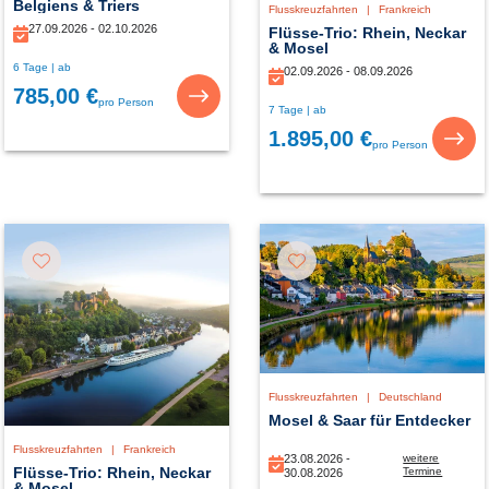
Belgiens & Triers
Flusskreuzfahrten
|
Frankreich
27.09.2026 - 02.10.2026
Flüsse-Trio: Rhein, Neckar
& Mosel
6 Tage | ab
02.09.2026 - 08.09.2026
785,00 €
pro Person
7 Tage | ab
1.895,00 €
pro Person
Flusskreuzfahrten
|
Deutschland
Mosel & Saar für Entdecker
Flusskreuzfahrten
|
Frankreich
23.08.2026 -
weitere
Flüsse-Trio: Rhein, Neckar
Termine
30.08.2026
& Mosel
24.09.2026 -