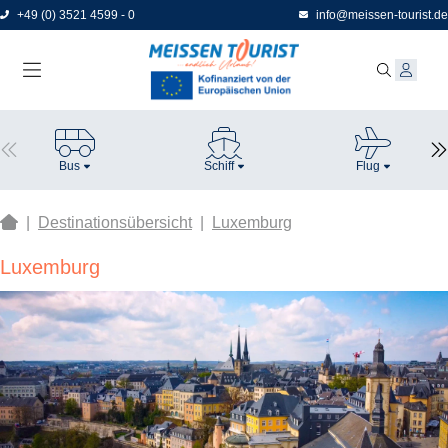
Direkt
+49 (0) 3521 4599 - 0
info@meissen-tourist.de
zum
Seiteninhalt
Bus
Schiff
Flug
|
Destinationsübersicht
|
Luxemburg
Luxemburg