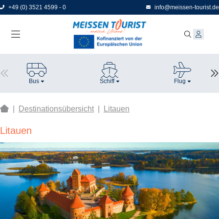
Direkt
+49 (0) 3521 4599 - 0
info@meissen-tourist.de
zum
Seiteninhalt
Bus
Schiff
Flug
|
Destinationsübersicht
|
Litauen
Litauen