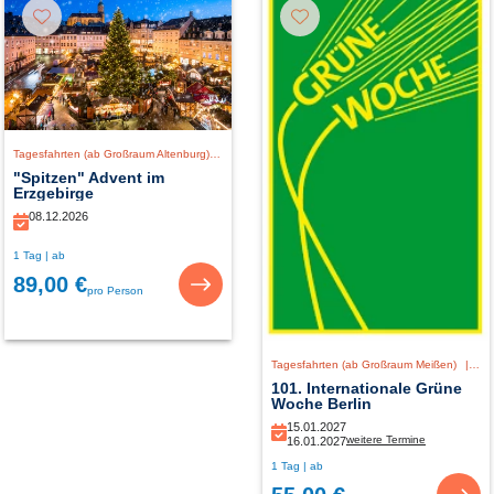
Tagesfahrten (ab Großraum Altenburg)
|
Deutschland
"Spitzen" Advent im
Erzgebirge
08.12.2026
1 Tag | ab
89,00 €
pro Person
Tagesfahrten (ab Großraum Meißen)
|
De
101. Internationale Grüne
Woche Berlin
15.01.2027
weitere Termine
16.01.2027
1 Tag | ab