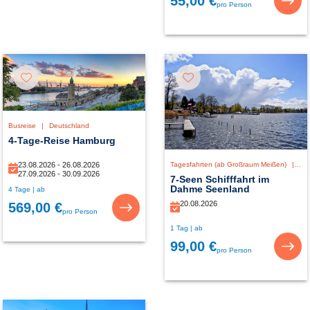
55,00 €
pro Person
Busreise
|
Deutschland
4-Tage-Reise Hamburg
23.08.2026 - 26.08.2026
Tagesfahrten (ab Großraum Meißen)
|
De
27.09.2026 - 30.09.2026
7-Seen Schifffahrt im
Dahme Seenland
4 Tage | ab
20.08.2026
569,00 €
pro Person
1 Tag | ab
99,00 €
pro Person