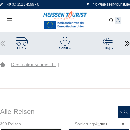
Direkt
+49 (0) 3521 4599 - 0
info@meissen-tourist.de
zum
Seiteninhalt
Bus
Schiff
Flug
|
Destinationsübersicht
|
Alle Reisen
399
Reisen
Sortierung:
Name