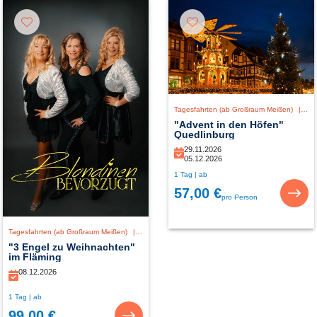
Tagesfahrten (ab Großraum Meißen)
|
De
"Advent in den Höfen"
Quedlinburg
29.11.2026
05.12.2026
1 Tag | ab
57,00 €
pro Person
Tagesfahrten (ab Großraum Meißen)
|
Deutschland
"3 Engel zu Weihnachten"
im Fläming
08.12.2026
1 Tag | ab
99,00 €