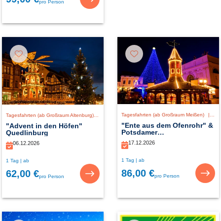
pro Person
Tagesfahrten (ab Großraum Meißen)
|
De
Tagesfahrten (ab Großraum Altenburg)
|
Deutschland
"Ente aus dem Ofenrohr" &
"Advent in den Höfen"
Potsdamer
Quedlinburg
Weihnachtszauber
17.12.2026
06.12.2026
1 Tag | ab
1 Tag | ab
86,00 €
62,00 €
pro Person
pro Person