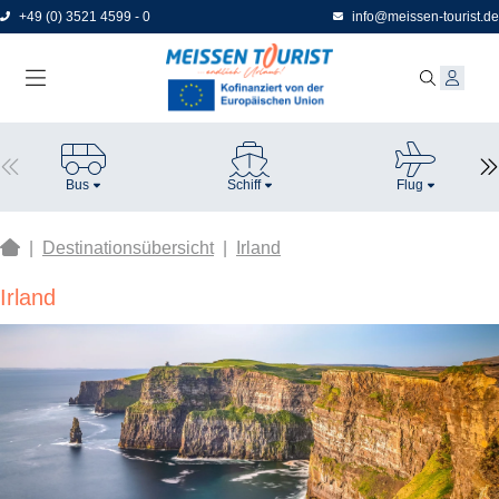
Direkt
+49 (0) 3521 4599 - 0
info@meissen-tourist.de
zum
Seiteninhalt
Bus
Schiff
Flug
|
Destinationsübersicht
|
Irland
Irland