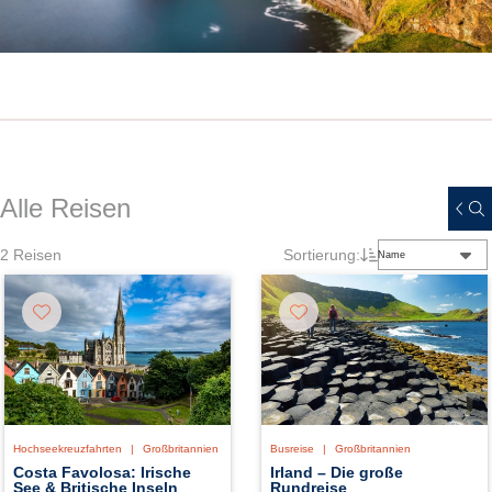
Alle Reisen
2
Reisen
Sortierung:
Name
Busreise
|
Großbritannien
Hochseekreuzfahrten
|
Großbritannien
Irland – Die große
Costa Favolosa: Irische
Rundreise
See & Britische Inseln