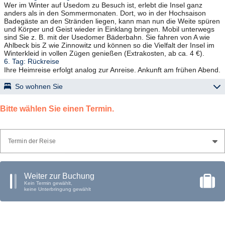
Wer im Winter auf Usedom zu Besuch ist, erlebt die Insel ganz
anders als in den Sommermonaten. Dort, wo in der Hochsaison
Badegäste an den Stränden liegen, kann man nun die Weite spüren
und Körper und Geist wieder in Einklang bringen. Mobil unterwegs
sind Sie z. B. mit der Usedomer Bäderbahn. Sie fahren von A wie
Ahlbeck bis Z wie Zinnowitz und können so die Vielfalt der Insel im
Winterkleid in vollen Zügen genießen (Extrakosten, ab ca. 4 €).
6. Tag: Rückreise
Ihre Heimreise erfolgt analog zur Anreise. Ankunft am frühen Abend.
So wohnen Sie
Hotel Kaiserhof Heringsdorf
Bitte wählen Sie einen Termin.
ca. 20 m vom Ostseestrand und der Strandpromenade entfernt,
Restaurant, Lift, Wellnessbereich mit Innenpool, Außenpool und
Sauna; Zimmer mit TV, Minibar, Telefon, Bad oder DU/WC, Fön und
kostenfreiem WLAN.
Termin der Reise
Folgende Kategorien sind buchbar: (X) Classic Plus: kleinere
Zimmer zur Meerseite (Y) Promenadenseite mit Terrasse: größere
Zimmer zur Promenadenseite (Blick auf die Strandpromenade, kein
oder nur eingeschränkter Seeblick) (Z) Deluxe Ostseeblick:
Weiter zur Buchung
großzügige Zimmer mit Balkon
Kein Termin gewählt,
keine Unterbringung gewählt
Hotel „Wikinger“ – Zempin
im Dünenbereich ca. 100 m vom Strand u. ca. 700 m zum ÖPNV;
Gartenanlage mit Terrasse, Restaurant, Bar, Bowlingbahn, Lift