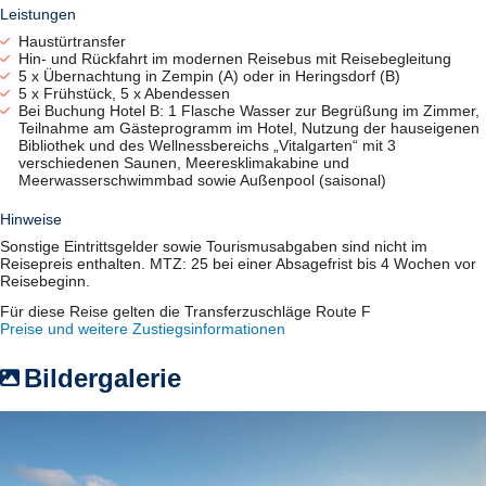
(Haupthaus), Unterbringung im Haupt- und Nebenhaus, Zimmer mit
Leistungen
DU/WC, TV, Telefon und kostenfreiem WLAN
Haustürtransfer
Hin- und Rückfahrt im modernen Reisebus mit Reisebegleitung
5 x Übernachtung in Zempin (A) oder in Heringsdorf (B)
5 x Frühstück, 5 x Abendessen
Bei Buchung Hotel B: 1 Flasche Wasser zur Begrüßung im Zimmer,
Teilnahme am Gästeprogramm im Hotel, Nutzung der hauseigenen
Bibliothek und des Wellnessbereichs „Vitalgarten“ mit 3
verschiedenen Saunen, Meeresklimakabine und
Meerwasserschwimmbad sowie Außenpool (saisonal)
Hinweise
Sonstige Eintrittsgelder sowie Tourismusabgaben sind nicht im
Reisepreis enthalten. MTZ: 25 bei einer Absagefrist bis 4 Wochen vor
Reisebeginn.
Für diese Reise gelten die Transferzuschläge Route F
Preise und weitere Zustiegsinformationen
Bildergalerie