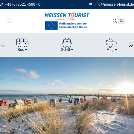
Direkt
+49 (0) 3521 4599 - 0
info@meissen-tourist.de
zum
Seiteninhalt
Bus
Schiff
Flug