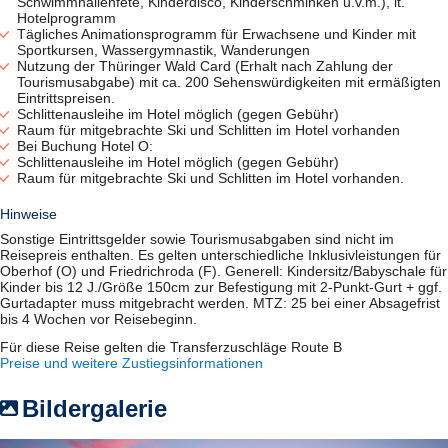
Schwimmhallenfete, Kinderdisco, Kinderschminken u.v.m.), lt.
Hotelprogramm
Tägliches Animationsprogramm für Erwachsene und Kinder mit
Sportkursen, Wassergymnastik, Wanderungen
Nutzung der Thüringer Wald Card (Erhalt nach Zahlung der
Tourismusabgabe) mit ca. 200 Sehenswürdigkeiten mit ermäßigten
Eintrittspreisen.
Schlittenausleihe im Hotel möglich (gegen Gebühr)
Raum für mitgebrachte Ski und Schlitten im Hotel vorhanden
Bei Buchung Hotel O:
Schlittenausleihe im Hotel möglich (gegen Gebühr)
Raum für mitgebrachte Ski und Schlitten im Hotel vorhanden.
Hinweise
Sonstige Eintrittsgelder sowie Tourismusabgaben sind nicht im
Reisepreis enthalten. Es gelten unterschiedliche Inklusivleistungen für
Oberhof (O) und Friedrichroda (F). Generell: Kindersitz/Babyschale für
Kinder bis 12 J./Größe 150cm zur Befestigung mit 2-Punkt-Gurt + ggf.
Gurtadapter muss mitgebracht werden. MTZ: 25 bei einer Absagefrist
bis 4 Wochen vor Reisebeginn.
Für diese Reise gelten die Transferzuschläge Route B
Preise und weitere Zustiegsinformationen
Bildergalerie