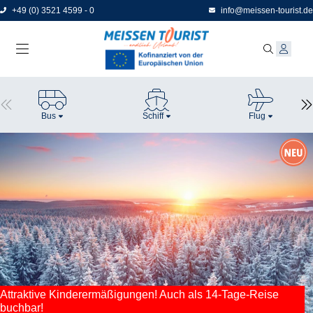
Direkt
+49 (0) 3521 4599 - 0
info@meissen-tourist.de
zum
Seiteninhalt
Bus
Schiff
Flug
Attraktive Kinderermäßigungen! Auch als 14-Tage-Reise
buchbar!