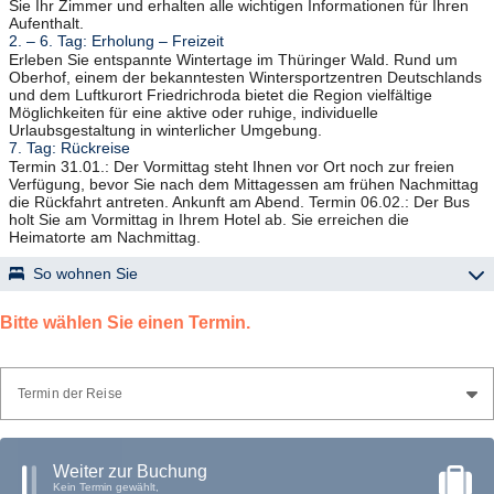
Sie Ihr Zimmer und erhalten alle wichtigen Informationen für Ihren
Aufenthalt.
2. – 6. Tag: Erholung – Freizeit
Erleben Sie entspannte Wintertage im Thüringer Wald. Rund um
Oberhof, einem der bekanntesten Wintersportzentren Deutschlands
und dem Luftkurort Friedrichroda bietet die Region vielfältige
Möglichkeiten für eine aktive oder ruhige, individuelle
Urlaubsgestaltung in winterlicher Umgebung.
7. Tag: Rückreise
Termin 31.01.: Der Vormittag steht Ihnen vor Ort noch zur freien
Verfügung, bevor Sie nach dem Mittagessen am frühen Nachmittag
die Rückfahrt antreten. Ankunft am Abend. Termin 06.02.: Der Bus
holt Sie am Vormittag in Ihrem Hotel ab. Sie erreichen die
Heimatorte am Nachmittag.
So wohnen Sie
„AHORN Panorama Hotel" – Oberhof
Bitte wählen Sie einen Termin.
ruhige Lage, nur ca. 5 Gehminuten zum Ortskern, mit Lift, mehreren
Restaurants (mit reservierten Plätzen für unsere Gäste in einem der
Restaurants), Bar, Hallenbad, Fitnessraum, Sauna (gegen Gebühr);
alle Zimmer (Kat. Classic) mit Bad o. DU/WC, Föhn, TV, Telefon,
Termin der Reise
kostenfreiem WLAN.
„AHORN Berghotel“ – Friedrichroda
Weiter zur Buchung
ruhige Lage auf dem ca. 500 m hohen Reinhardsberg mit Blick auf
Kein Termin gewählt,
Friedrichroda, ca. 15 Gehminuten ins Ortszentrum, Lift, Hallenbad,