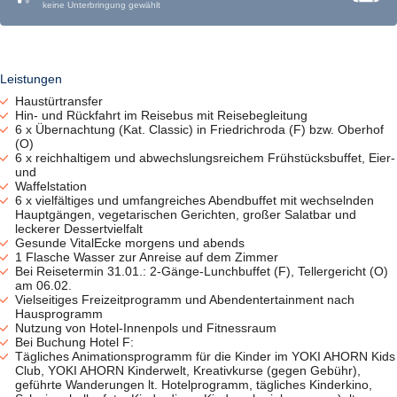
keine Unterbringung gewählt
Hotelbar, hoteleigenes Kino, Sauna (gegen Gebühr); alle Zimmer
mit DU/WC, Föhn, Telefon, TV, Safe, kostenfreiem WLAN.
Zimmer in den Kategorien:
Standard:
im Souterrain, nur über Treppen erreichbar
Classic
: mit Waldblick ohne Balkon
Leistungen
Panorama
:
mit Panoramablick und Balkon
Haustürtransfer
Hin- und Rückfahrt im Reisebus mit Reisebegleitung
6 x Übernachtung (Kat. Classic) in Friedrichroda (F) bzw. Oberhof
(O)
6 x reichhaltigem und abwechslungsreichem Frühstücksbuffet, Eier-
und
Waffelstation
6 x vielfältiges und umfangreiches Abendbuffet mit wechselnden
Hauptgängen, vegetarischen Gerichten, großer Salatbar und
leckerer Dessertvielfalt
Gesunde VitalEcke morgens und abends
1 Flasche Wasser zur Anreise auf dem Zimmer
Bei Reisetermin 31.01.: 2-Gänge-Lunchbuffet (F), Tellergericht (O)
am 06.02.
Vielseitiges Freizeitprogramm und Abendentertainment nach
Hausprogramm
Nutzung von Hotel-Innenpols und Fitnessraum
Bei Buchung Hotel F:
Tägliches Animationsprogramm für die Kinder im YOKI AHORN Kids
Club, YOKI AHORN Kinderwelt, Kreativkurse (gegen Gebühr),
geführte Wanderungen lt. Hotelprogramm, tägliches Kinderkino,