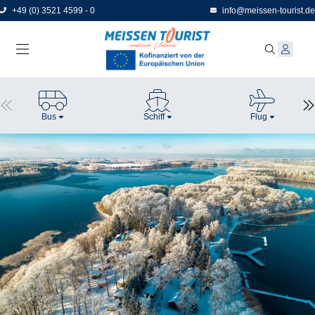
Direkt
+49 (0) 3521 4599 - 0
info@meissen-tourist.de
zum
Seiteninhalt
Bus
Schiff
Flug