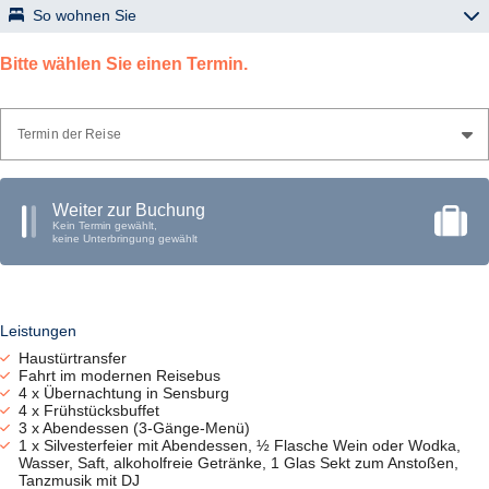
So wohnen Sie
Hotel „Solar Palace“ – Sensburg
Bitte wählen Sie einen Termin.
familiengeführtes Hotel mit direktem Zugang zum Czos-See; zwei
Restaurants, eine Bar, Lift, Wellnessbereich mit Schwimmbad,
Sauna und Fitnessraum sowie kostenfreies WLAN; Zimmer mit
DU/WC, Telefon, Flachbild-TV, Föhn.
Termin der Reise
Weiter zur Buchung
Kein Termin gewählt,
keine Unterbringung gewählt
Leistungen
Haustürtransfer
Fahrt im modernen Reisebus
4 x Übernachtung in Sensburg
4 x Frühstücksbuffet
3 x Abendessen (3-Gänge-Menü)
1 x Silvesterfeier mit Abendessen, ½ Flasche Wein oder Wodka,
Wasser, Saft, alkoholfreie Getränke, 1 Glas Sekt zum Anstoßen,
Tanzmusik mit DJ