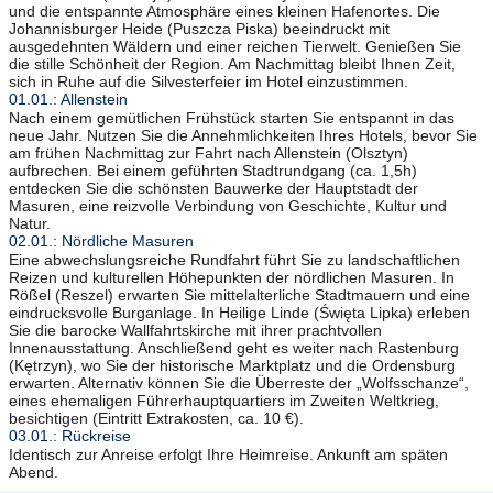
und die entspannte Atmosphäre eines kleinen Hafenortes. Die
Johannisburger Heide (Puszcza Piska) beeindruckt mit
ausgedehnten Wäldern und einer reichen Tierwelt. Genießen Sie
die stille Schönheit der Region. Am Nachmittag bleibt Ihnen Zeit,
sich in Ruhe auf die Silvesterfeier im Hotel einzustimmen.
01.01.: Allenstein
Nach einem gemütlichen Frühstück starten Sie entspannt in das
neue Jahr. Nutzen Sie die Annehmlichkeiten Ihres Hotels, bevor Sie
am frühen Nachmittag zur Fahrt nach Allenstein (Olsztyn)
aufbrechen. Bei einem geführten Stadtrundgang (ca. 1,5h)
entdecken Sie die schönsten Bauwerke der Hauptstadt der
Masuren, eine reizvolle Verbindung von Geschichte, Kultur und
Natur.
02.01.: Nördliche Masuren
Eine abwechslungsreiche Rundfahrt führt Sie zu landschaftlichen
Reizen und kulturellen Höhepunkten der nördlichen Masuren. In
Rößel (Reszel) erwarten Sie mittelalterliche Stadtmauern und eine
eindrucksvolle Burganlage. In Heilige Linde (Święta Lipka) erleben
Sie die barocke Wallfahrtskirche mit ihrer prachtvollen
Innenausstattung. Anschließend geht es weiter nach Rastenburg
(Kętrzyn), wo Sie der historische Marktplatz und die Ordensburg
erwarten. Alternativ können Sie die Überreste der „Wolfsschanze“,
eines ehemaligen Führerhauptquartiers im Zweiten Weltkrieg,
besichtigen (Eintritt Extrakosten, ca. 10 €).
03.01.: Rückreise
Identisch zur Anreise erfolgt Ihre Heimreise. Ankunft am späten
Abend.