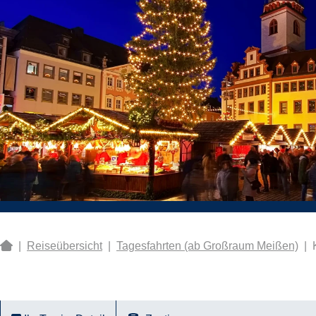
|
Reiseübersicht
|
Tagesfahrten (ab Großraum Meißen)
|