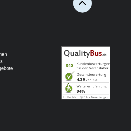
men
os
gebote