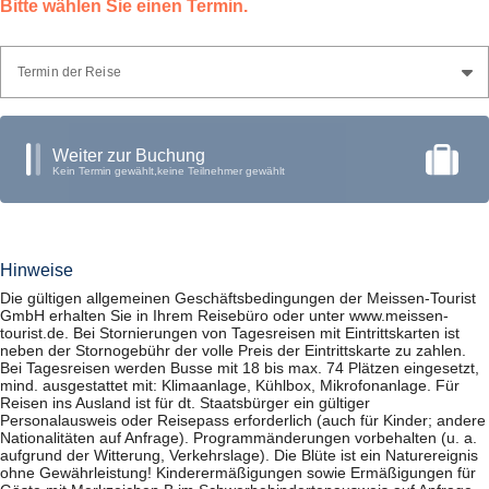
Bitte wählen Sie einen Termin.
Termin der Reise
Weiter zur Buchung
Kein Termin gewählt,
keine Teilnehmer gewählt
Hinweise
Die gültigen allgemeinen Geschäftsbedingungen der Meissen-Tourist
GmbH erhalten Sie in Ihrem Reisebüro oder unter www.meissen-
tourist.de. Bei Stornierungen von Tagesreisen mit Eintrittskarten ist
neben der Stornogebühr der volle Preis der Eintrittskarte zu zahlen.
Bei Tagesreisen werden Busse mit 18 bis max. 74 Plätzen eingesetzt,
mind. ausgestattet mit: Klimaanlage, Kühlbox, Mikrofonanlage. Für
Reisen ins Ausland ist für dt. Staatsbürger ein gültiger
Personalausweis oder Reisepass erforderlich (auch für Kinder; andere
Nationalitäten auf Anfrage). Programmänderungen vorbehalten (u. a.
aufgrund der Witterung, Verkehrslage). Die Blüte ist ein Naturereignis
ohne Gewährleistung! Kinderermäßigungen sowie Ermäßigungen für