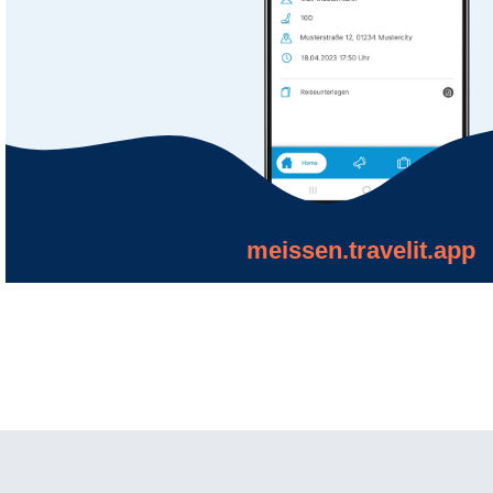
meissen.travelit.app