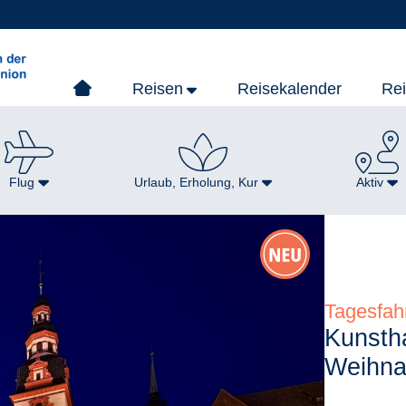
Reisen
Reisekalender
Re
Flug
Urlaub, Erholung, Kur
Aktiv
Tagesfah
Kunsth
Weihna