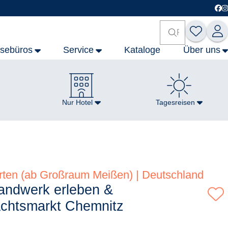
isebüros
Service
Kataloge
Über uns
Nur Hotel
Tagesreisen
rten (ab Großraum Meißen) | Deutschland
andwerk erleben &
chtsmarkt Chemnitz