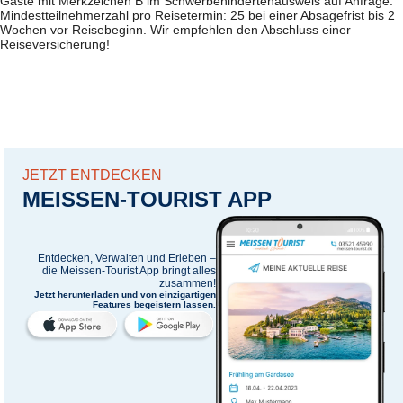
Gäste mit Merkzeichen B im Schwerbehindertenausweis auf Anfrage.
Mindestteilnehmerzahl pro Reisetermin: 25 bei einer Absagefrist bis 2
Wochen vor Reisebeginn. Wir empfehlen den Abschluss einer
Reiseversicherung!
JETZT ENTDECKEN
MEISSEN-TOURIST APP
Entdecken, Verwalten und Erleben –
die
Meissen-Tourist App
bringt alles
zusammen!
Jetzt herunterladen und von einzigartigen
Features begeistern lassen.