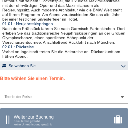
Rathaus mit seinem Glockenspiel, die luxuriöse Maximilianstraße
mit der ehrwürdigen Oper und das Maximilianeum als
Regierungssitz. Auch moderne Architektur wie die BMW Welt steht
auf Ihrem Programm. Am Abend verabschieden Sie das alte Jahr
bei einer festlichen Silvesterfeier im Hotel.
01.01.: Neujahrsskispringen
Nach dem Frühstück fahren Sie nach Garmisch-Partenkirchen. Dort
erleben Sie das traditionsreiche Neujahrsskispringen an der Großen
Olympiaschanze, einen sportlichen Höhepunkt der
Vierschanzentournee. Anschließend Rückfahrt nach München.
02.01.: Rückreise
Vorbei an Ingolstadt treten Sie die Heimreise an. Rückankunft am
frühen Abend.
So wohnen Sie
Hotel „Holiday Inn“ – München / Unterhaching
Bitte wählen Sie einen Termin.
liegt am südlichen Stadtrand von München und verfügt über
Restaurant, Bar und Lift, Sauna, Fitnessraum, Dachterrasse;
Zimmer mit Bad oder DU/WC, TV, Telefon, Klimaanlage und
kostenfreiem WLAN.
Termin der Reise
Weiter zur Buchung
Kein Termin gewählt,
keine Unterbringung gewählt