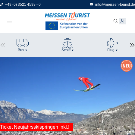
Direkt
+49 (0) 3521 4599 - 0
info@meissen-tourist.de
zum
Seiteninhalt
Bus
Schiff
Flug
Ticket Neujahrsskispringen inkl.!