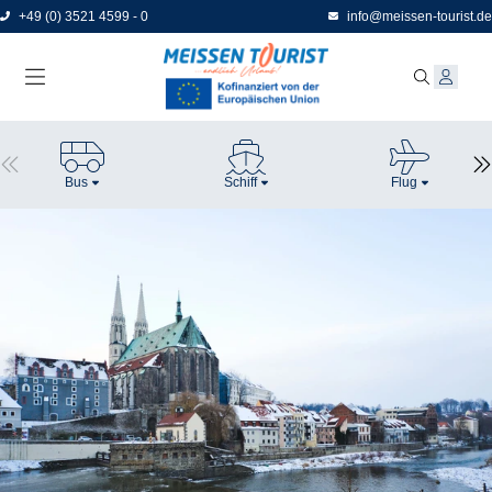
Direkt
+49 (0) 3521 4599 - 0
info@meissen-tourist.de
zum
Seiteninhalt
Bus
Schiff
Flug