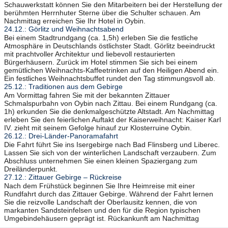
Schauwerkstatt können Sie den Mitarbeitern bei der Herstellung der
berühmten Herrnhuter Sterne über die Schulter schauen. Am
Nachmittag erreichen Sie Ihr Hotel in Oybin.
24.12.: Görlitz und Weihnachtsabend
Bei einem Stadtrundgang (ca. 1,5h) erleben Sie die festliche
Atmosphäre in Deutschlands östlichster Stadt. Görlitz beeindruckt
mit prachtvoller Architektur und liebevoll restaurierten
Bürgerhäusern. Zurück im Hotel stimmen Sie sich bei einem
gemütlichen Weihnachts-Kaffeetrinken auf den Heiligen Abend ein.
Ein festliches Weihnachtsbuffet rundet den Tag stimmungsvoll ab.
25.12.: Traditionen aus dem Gebirge
Am Vormittag fahren Sie mit der bekannten Zittauer
Schmalspurbahn von Oybin nach Zittau. Bei einem Rundgang (ca.
1h) erkunden Sie die denkmalgeschützte Altstadt. Am Nachmittag
erleben Sie den feierlichen Auftakt der Kaiserweihnacht: Kaiser Karl
IV. zieht mit seinem Gefolge hinauf zur Klosterruine Oybin.
26.12.: Drei-Länder-Panoramafahrt
Die Fahrt führt Sie ins Isergebirge nach Bad Flinsberg und Liberec.
Lassen Sie sich von der winterlichen Landschaft verzaubern. Zum
Abschluss unternehmen Sie einen kleinen Spaziergang zum
Dreiländerpunkt.
27.12.: Zittauer Gebirge – Rückreise
Nach dem Frühstück beginnen Sie Ihre Heimreise mit einer
Rundfahrt durch das Zittauer Gebirge. Während der Fahrt lernen
Sie die reizvolle Landschaft der Oberlausitz kennen, die von
markanten Sandsteinfelsen und den für die Region typischen
Umgebindehäusern geprägt ist. Rückankunft am Nachmittag