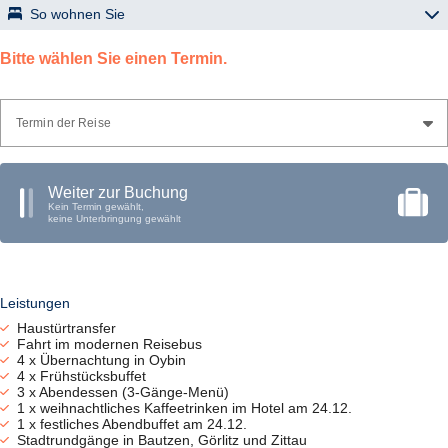
So wohnen Sie
Hotel „Oybiner Hof“ – Oybin
Bitte wählen Sie einen Termin.
zentrale Lage im Ortszentrum von Oybin, Restaurant, Kegelbahn,
Lift; Zimmer mit Bad o. DU/WC, TV, kostenfreiem WLAN.
Termin der Reise
Weiter zur Buchung
Kein Termin gewählt,
keine Unterbringung gewählt
Leistungen
Haustürtransfer
Fahrt im modernen Reisebus
4 x Übernachtung in Oybin
4 x Frühstücksbuffet
3 x Abendessen (3-Gänge-Menü)
1 x weihnachtliches Kaffeetrinken im Hotel am 24.12.
1 x festliches Abendbuffet am 24.12.
Stadtrundgänge in Bautzen, Görlitz und Zittau