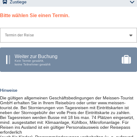
Zustiege
24.09.2026
07:15 Uhr
Meißen (01662), Busbahnhof Steig 7 und 8, Großenhainer
Bitte wählen Sie einen Termin.
Straße
07:45 Uhr
Riesa (01587), Busbahnhof, Bahnhofstraße
08:00 Uhr
Nünchritz (01612), Bahnhof
08:15 Uhr
Großenhain (01558), Busbahnhof (Cottbuser Bhf.)
Termin der Reise
Weiter zur Buchung
Kein Termin gewählt,
keine Teilnehmer gewählt
Hinweise
Die gültigen allgemeinen Geschäftsbedingungen der Meissen-Tourist
GmbH erhalten Sie in Ihrem Reisebüro oder unter www.meissen-
tourist.de. Bei Stornierungen von Tagesreisen mit Eintrittskarten ist
neben der Stornogebühr der volle Preis der Eintrittskarte zu zahlen.
Bei Tagesreisen werden Busse mit 18 bis max. 74 Plätzen eingesetzt,
mind. ausgestattet mit: Klimaanlage, Kühlbox, Mikrofonanlage. Für
Reisen ins Ausland ist ein gültiger Personalausweis oder Reisepass
erforderlich
(auch für Kinder). Programmänderungen vorbehalten (u. a. aufgrund