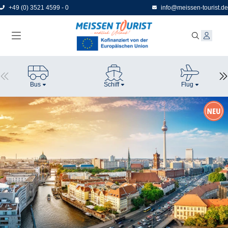
Direkt
+49 (0) 3521 4599 - 0
info@meissen-tourist.de
zum
Seiteninhalt
Bus
Schiff
Flug