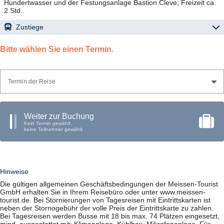
Hundertwasser und der Festungsanlage Bastion Cleve; Freizeit ca.
2 Std..
Zustiege
29.08.2026
06:45 Uhr
Meißen (01662), Busbahnhof Steig 7 und 8, Großenhainer
Bitte wählen Sie einen Termin.
Straße
07:15 Uhr
Riesa (01587), Busbahnhof, Bahnhofstraße
Termin der Reise
Weiter zur Buchung
Kein Termin gewählt,
keine Teilnehmer gewählt
Hinweise
Die gültigen allgemeinen Geschäftsbedingungen der Meissen-Tourist
GmbH erhalten Sie in Ihrem Reisebüro oder unter www.meissen-
tourist.de. Bei Stornierungen von Tagesreisen mit Eintrittskarten ist
neben der Stornogebühr der volle Preis der Eintrittskarte zu zahlen.
Bei Tagesreisen werden Busse mit 18 bis max. 74 Plätzen eingesetzt,
mind. ausgestattet mit: Klimaanlage, Kühlbox, Mikrofonanlage. Für