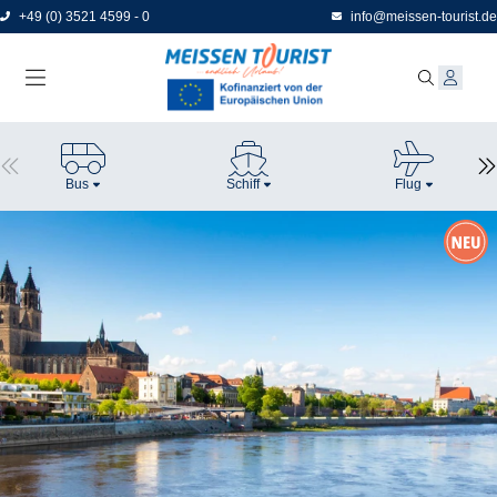
Direkt
+49 (0) 3521 4599 - 0
info@meissen-tourist.de
zum
Seiteninhalt
Bus
Schiff
Flug