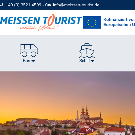
Direkt
+49 (0) 3521 4599 - 0
info@meissen-tourist.de
zum
Seiteninhalt
Bus
Schiff