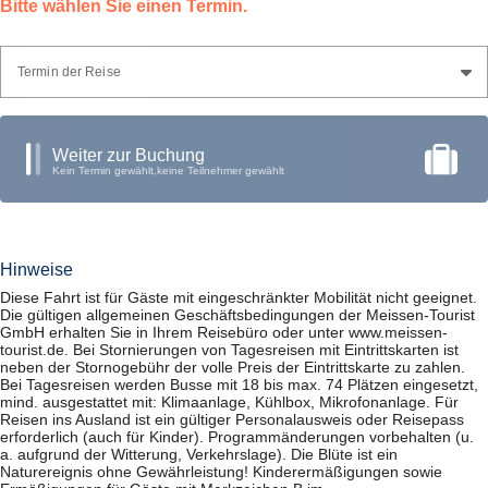
Bitte wählen Sie einen Termin.
Termin der Reise
Weiter zur Buchung
Kein Termin gewählt,
keine Teilnehmer gewählt
Hinweise
Diese Fahrt ist für Gäste mit eingeschränkter Mobilität nicht geeignet.
Die gültigen allgemeinen Geschäftsbedingungen der Meissen-Tourist
GmbH erhalten Sie in Ihrem Reisebüro oder unter www.meissen-
tourist.de. Bei Stornierungen von Tagesreisen mit Eintrittskarten ist
neben der Stornogebühr der volle Preis der Eintrittskarte zu zahlen.
Bei Tagesreisen werden Busse mit 18 bis max. 74 Plätzen eingesetzt,
mind. ausgestattet mit: Klimaanlage, Kühlbox, Mikrofonanlage. Für
Reisen ins Ausland ist ein gültiger Personalausweis oder Reisepass
erforderlich (auch für Kinder). Programmänderungen vorbehalten (u.
a. aufgrund der Witterung, Verkehrslage). Die Blüte ist ein
Naturereignis ohne Gewährleistung! Kinderermäßigungen sowie