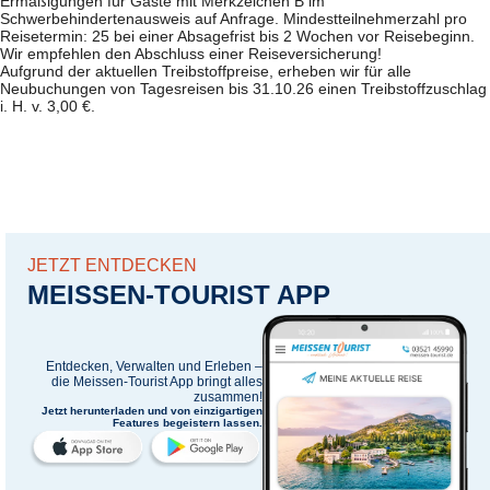
Ermäßigungen für Gäste mit Merkzeichen B im
Schwerbehindertenausweis auf Anfrage. Mindestteilnehmerzahl pro
Reisetermin: 25 bei einer Absagefrist bis 2 Wochen vor Reisebeginn.
Wir empfehlen den Abschluss einer Reiseversicherung!
Aufgrund der aktuellen Treibstoffpreise, erheben wir für alle
Neubuchungen von Tagesreisen bis 31.10.26 einen Treibstoffzuschlag
i. H. v. 3,00 €.
JETZT ENTDECKEN
MEISSEN-TOURIST APP
Entdecken, Verwalten und Erleben –
die
Meissen-Tourist App
bringt alles
zusammen!
Jetzt herunterladen und von einzigartigen
Features begeistern lassen.