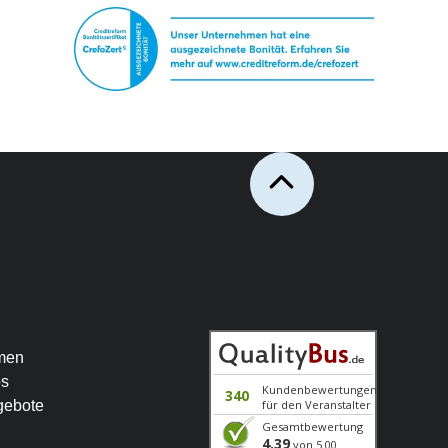
men
os
gebote