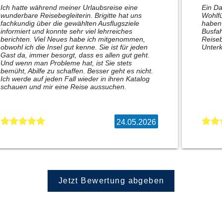
Ich hatte während meiner Urlaubsreise eine
Ein Da
wunderbare Reisebegleiterin. Brigitte hat uns
Wohlfü
fachkundig über die gewählten Ausflugsziele
haben 
informiert und konnte sehr viel lehrreiches
Busfah
berichten. Viel Neues habe ich mitgenommen,
Reiseb
obwohl ich die Insel gut kenne. Sie ist für jeden
Unterk
Gast da, immer besorgt, dass es allen gut geht.
Und wenn man Probleme hat, ist Sie stets
bemüht, Abilfe zu schaffen. Besser geht es nicht.
Ich werde auf jeden Fall wieder in ihren Katalog
schauen und mir eine Reise aussuchen.
24.05.2026
Jetzt Bewertung abgeben