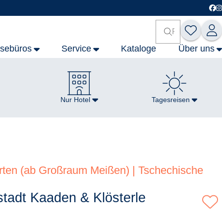
isebüros
Service
Kataloge
Über uns
Nur Hotel
Tagesreisen
rten (ab Großraum Meißen) | Tschechische
tadt Kaaden & Klösterle