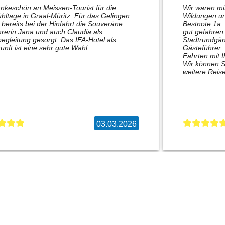
nkeschön an Meissen-Tourist für die
Wir waren m
hltage in Graal-Müritz. Für das Gelingen
Wildungen un
bereits bei der Hinfahrt die Souveräne
Bestnote 1a.
rerin Jana und auch Claudia als
gut gefahren 
egleitung gesorgt. Das IFA-Hotel als
Stadtrundgän
unft ist eine sehr gute Wahl.
Gästeführer.
Fahrten mit 
Wir können S
weitere Reise
03.03.2026