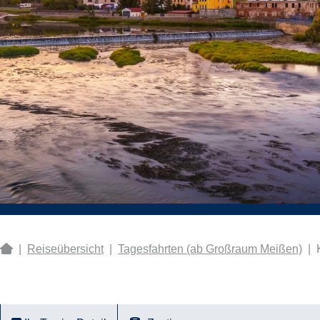
|
Reiseübersicht
|
Tagesfahrten (ab Großraum Meißen)
|