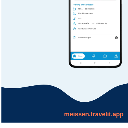
meissen.travelit.app