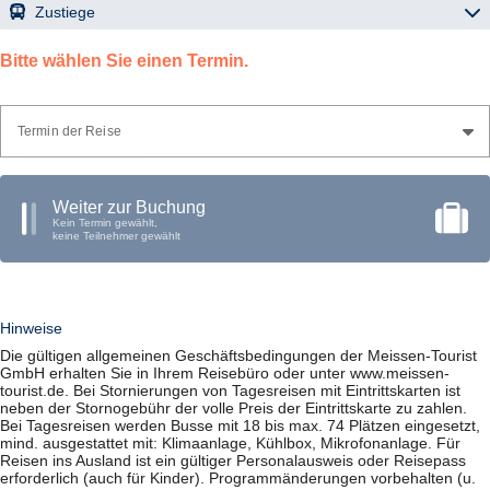
Zustiege
28.09.2026
06:15 Uhr
Riesa (01587), Busbahnhof, Bahnhofstraße
Bitte wählen Sie einen Termin.
06:45 Uhr
Meißen (01662), Busbahnhof Steig 7 und 8, Großenhainer
Straße
07:00 Uhr
Coswig (01640), Bahnhof
07:45 Uhr
Dresden (01097), Bushst. Bahnhof Neustadt (am Parkplatz),
Termin der Reise
Schlesischer Platz
Weiter zur Buchung
Kein Termin gewählt,
keine Teilnehmer gewählt
Hinweise
Die gültigen allgemeinen Geschäftsbedingungen der Meissen-Tourist
GmbH erhalten Sie in Ihrem Reisebüro oder unter www.meissen-
tourist.de. Bei Stornierungen von Tagesreisen mit Eintrittskarten ist
neben der Stornogebühr der volle Preis der Eintrittskarte zu zahlen.
Bei Tagesreisen werden Busse mit 18 bis max. 74 Plätzen eingesetzt,
mind. ausgestattet mit: Klimaanlage, Kühlbox, Mikrofonanlage. Für
Reisen ins Ausland ist ein gültiger Personalausweis oder Reisepass
erforderlich (auch für Kinder). Programmänderungen vorbehalten (u.