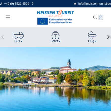
Direkt
+49 (0) 3521 4599 - 0
info@meissen-tourist.de
zum
Seiteninhalt
Bus
Schiff
Flug