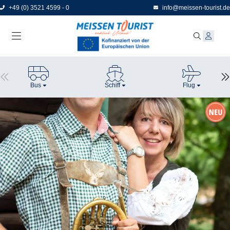
Direkt
+49 (0) 3521 4599 - 0
info@meissen-tourist.de
zum
Seiteninhalt
Bus
Schiff
Flug