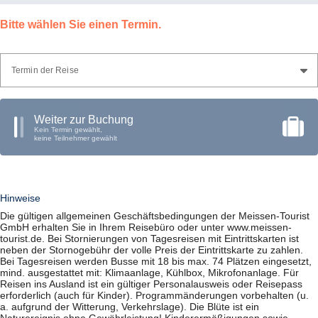
04.11.2026
09:15 Uhr
Großenhain (01558), Busbahnhof (Cottbuser Bhf.)
Bitte wählen Sie einen Termin.
09:45 Uhr
Meißen (01662), Busbahnhof Steig 7 und 8, Großenhainer
Straße
10:00 Uhr
Coswig (01640), Bahnhof
10:45 Uhr
Dresden (01097), Bushst. Bahnhof Neustadt (am Parkplatz),
Termin der Reise
Schlesischer Platz
Weiter zur Buchung
Kein Termin gewählt,
keine Teilnehmer gewählt
Hinweise
Die gültigen allgemeinen Geschäftsbedingungen der Meissen-Tourist
GmbH erhalten Sie in Ihrem Reisebüro oder unter www.meissen-
tourist.de. Bei Stornierungen von Tagesreisen mit Eintrittskarten ist
neben der Stornogebühr der volle Preis der Eintrittskarte zu zahlen.
Bei Tagesreisen werden Busse mit 18 bis max. 74 Plätzen eingesetzt,
mind. ausgestattet mit: Klimaanlage, Kühlbox, Mikrofonanlage. Für
Reisen ins Ausland ist ein gültiger Personalausweis oder Reisepass
erforderlich (auch für Kinder). Programmänderungen vorbehalten (u.
a. aufgrund der Witterung, Verkehrslage). Die Blüte ist ein
Naturereignis ohne Gewährleistung! Kinderermäßigungen sowie