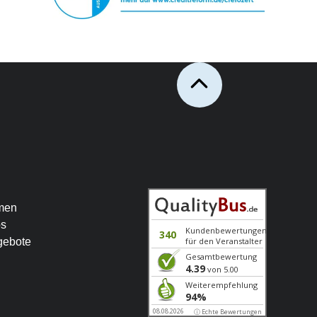
men
os
gebote