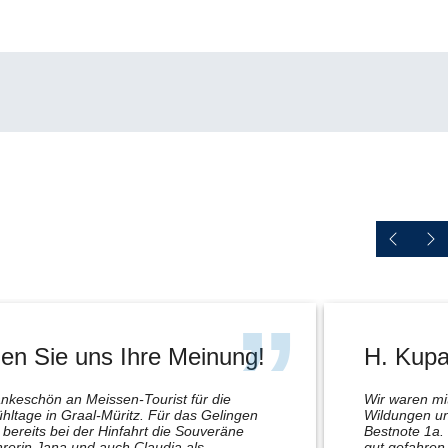
en Sie uns Ihre Meinung!
H. Kupa
nkeschön an Meissen-Tourist für die
Wir waren m
hltage in Graal-Müritz. Für das Gelingen
Wildungen un
bereits bei der Hinfahrt die Souveräne
Bestnote 1a.
rerin Jana und auch Claudia als
gut gefahren 