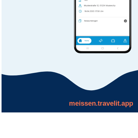
meissen.travelit.app