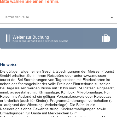
Bitte wählen Sie einen Termin.
Termin der Reise
Weiter zur Buchung
Kein Termin gewählt,
keine Teilnehmer gewählt
Hinweise
Die gültigen allgemeinen Geschäftsbedingungen der Meissen-Tourist
GmbH erhalten Sie in Ihrem Reisebüro oder unter www.meissen-
tourist.de. Bei Stornierungen von Tagesreisen mit Eintrittskarten ist
neben der Stornogebühr der volle Preis der Eintrittskarte zu zahlen.
Bei Tagesreisen werden Busse mit 18 bis max. 74 Plätzen eingesetzt,
mind. ausgestattet mit: Klimaanlage, Kühlbox, Mikrofonanlage. Für
Reisen ins Ausland ist ein gültiger Personalausweis oder Reisepass
erforderlich (auch für Kinder). Programmänderungen vorbehalten (u.
a. aufgrund der Witterung, Verkehrslage). Die Blüte ist ein
Naturereignis ohne Gewährleistung! Kinderermäßigungen sowie
Ermäßigungen für Gäste mit Merkzeichen B im