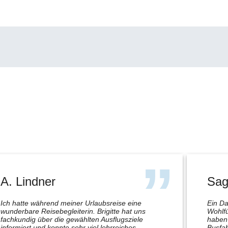
A. Lindner
Sag
Ich hatte während meiner Urlaubsreise eine
Ein Da
wunderbare Reisebegleiterin. Brigitte hat uns
Wohlfü
fachkundig über die gewählten Ausflugsziele
haben 
informiert und konnte sehr viel lehrreiches
Busfah