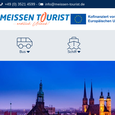
Direkt
+49 (0) 3521 4599 - 0
info@meissen-tourist.de
zum
Seiteninhalt
Bus
Schiff