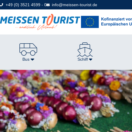
Direkt
+49 (0) 3521 4599 - 0
info@meissen-tourist.de
zum
Seiteninhalt
Bus
Schiff