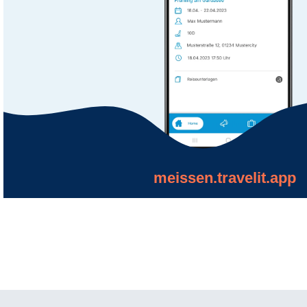
meissen.travelit.app