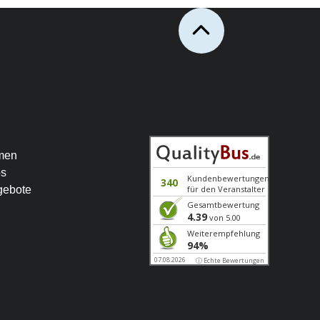
men
os
gebote