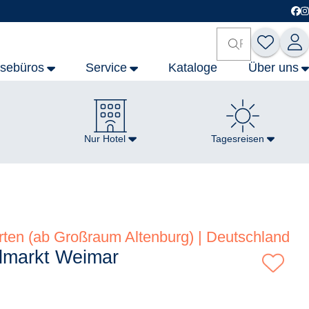
isebüros
Service
Kataloge
Über uns
Nur Hotel
Tagesreisen
rten (ab Großraum Altenburg) | Deutschland
lmarkt Weimar