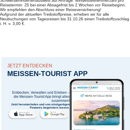
Schwerbehindertenausweis auf Anfrage. Mindestteilnehmerzahl pro
Reisetermin: 25 bei einer Absagefrist bis 2 Wochen vor Reisebeginn.
Wir empfehlen den Abschluss einer Reiseversicherung!
Aufgrund der aktuellen Treibstoffpreise, erheben wir für alle
Neubuchungen von Tagesreisen bis 31.10.26 einen Treibstoffzuschlag
i. H. v. 3,00 €.
JETZT ENTDECKEN
MEISSEN-TOURIST APP
Entdecken, Verwalten und Erleben –
die
Meissen-Tourist App
bringt alles
zusammen!
Jetzt herunterladen und von einzigartigen
Features begeistern lassen.