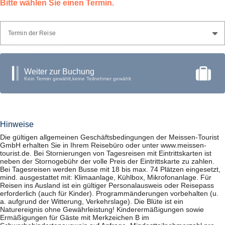
Bitte wählen Sie einen Termin.
Termin der Reise
Weiter zur Buchung
Kein Termin gewählt,
keine Teilnehmer gewählt
Hinweise
Die gültigen allgemeinen Geschäftsbedingungen der Meissen-Tourist
GmbH erhalten Sie in Ihrem Reisebüro oder unter www.meissen-
tourist.de. Bei Stornierungen von Tagesreisen mit Eintrittskarten ist
neben der Stornogebühr der volle Preis der Eintrittskarte zu zahlen.
Bei Tagesreisen werden Busse mit 18 bis max. 74 Plätzen eingesetzt,
mind. ausgestattet mit: Klimaanlage, Kühlbox, Mikrofonanlage. Für
Reisen ins Ausland ist ein gültiger Personalausweis oder Reisepass
erforderlich (auch für Kinder). Programmänderungen vorbehalten (u.
a. aufgrund der Witterung, Verkehrslage). Die Blüte ist ein
Naturereignis ohne Gewährleistung! Kinderermäßigungen sowie
Ermäßigungen für Gäste mit Merkzeichen B im