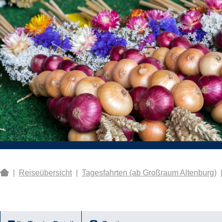
|
Reiseübersicht
|
Tagesfahrten (ab Großraum Altenburg)