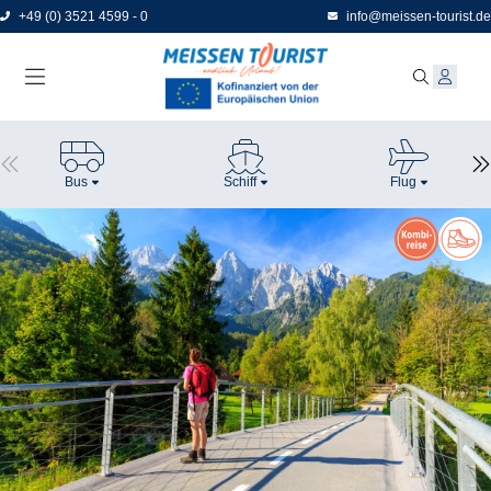
Direkt
+49 (0) 3521 4599 - 0
info@meissen-tourist.de
zum
Seiteninhalt
Bus
Schiff
Flug