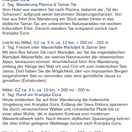
2. Tag: Wanderung Planica & Tamar-Tal
Vom Hotel aus wandern Sie nach Planica, bekannt als „Tal der
Schanzen“ aufgrund seiner berühmten Skisprungschanzen. Von
hier aus führt Ihre Wanderung ein Stück weiter hinein in das
idyllische Tamar-Tal, ein unberührtes Naturparadies mit reichem
kulturellem Erbe. Danach wandern Sie entspannt zurück nach
Kranjska Gora.
Leicht bis Mittel, GZ ca. 5 h, ca. 12 km, + 250 m/ - 250 m
3. Tag: Freizeit oder Wasserfälle Martuljek & Jasna-See
Mit dem Bus fahren Sie nach Martuljek, wo Sie die majestätischen
Martuljek-Wasserfälle, ein wahres Naturwunder der slowenischen
Alpen, bestaunen können. Anschließend führt Ihre Wanderung
entlang der Hänge des Mali vrh und Crni vrh zum malerischen See
Jasna. Dort haben Sie die Möglichkeit, den von imposanten Bergen
eingerahmten See zu umrunden oder eine gemütliche Jause zu
genießen (Extrakosten).
Mittel, GZ ca. 4 h, ca. 10 km, + 200 m/ - 200 m
4. Tag: Rund um Kranjska Gora
Heute entdecken Sie auf Ihrer Wanderung die malerische
Umgebung von Kranjska Gora. Entlang der Sava Dolinca spazieren
Sie durch verwunschene Wälder und romantische Pfade bis zu
einer alten Mühle, die in starkem Kontrast zum modernen
Wasserkraftwerk steht. Nach diesem idyllischen Spaziergang kehren
Sie über höher gelegene Waldwege zurück nach Kranjska Gora.