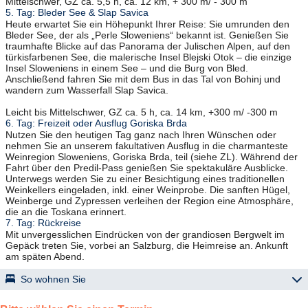
Mittelschwer, GZ ca. 5,5 h, ca. 12 km, + 300 m/ - 300 m
5. Tag: Bleder See & Slap Savica
Heute erwartet Sie ein Höhepunkt Ihrer Reise: Sie umrunden den
Bleder See, der als „Perle Sloweniens“ bekannt ist. Genießen Sie
traumhafte Blicke auf das Panorama der Julischen Alpen, auf den
türkisfarbenen See, die malerische Insel Blejski Otok – die einzige
Insel Sloweniens in einem See – und die Burg von Bled.
Anschließend fahren Sie mit dem Bus in das Tal von Bohinj und
wandern zum Wasserfall Slap Savica.
Leicht bis Mittelschwer, GZ ca. 5 h, ca. 14 km, +300 m/ -300 m
6. Tag: Freizeit oder Ausflug Goriska Brda
Nutzen Sie den heutigen Tag ganz nach Ihren Wünschen oder
nehmen Sie an unserem fakultativen Ausflug in die charmanteste
Weinregion Sloweniens, Goriska Brda, teil (siehe ZL). Während der
Fahrt über den Predil-Pass genießen Sie spektakuläre Ausblicke.
Unterwegs werden Sie zu einer Besichtigung eines traditionellen
Weinkellers eingeladen, inkl. einer Weinprobe. Die sanften Hügel,
Weinberge und Zypressen verleihen der Region eine Atmosphäre,
die an die Toskana erinnert.
7. Tag: Rückreise
Mit unvergesslichen Eindrücken von der grandiosen Bergwelt im
Gepäck treten Sie, vorbei an Salzburg, die Heimreise an. Ankunft
am späten Abend.
So wohnen Sie
„Ramada Hotels and Suites“ – Kranjska Gora