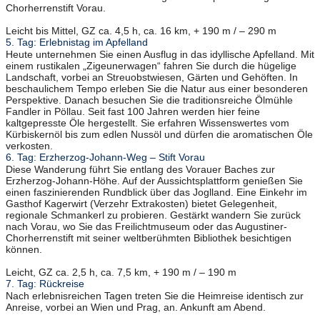
Chorherrenstift Vorau.
Leicht bis Mittel, GZ ca. 4,5 h, ca. 16 km, + 190 m / – 290 m
5. Tag: Erlebnistag im Apfelland
Heute unternehmen Sie einen Ausflug in das idyllische Apfelland. Mit
einem rustikalen „Zigeunerwagen“ fahren Sie durch die hügelige
Landschaft, vorbei an Streuobstwiesen, Gärten und Gehöften. In
beschaulichem Tempo erleben Sie die Natur aus einer besonderen
Perspektive. Danach besuchen Sie die traditionsreiche Ölmühle
Fandler in Pöllau. Seit fast 100 Jahren werden hier feine
kaltgepresste Öle hergestellt. Sie erfahren Wissenswertes vom
Kürbiskernöl bis zum edlen Nussöl und dürfen die aromatischen Öle
verkosten.
6. Tag: Erzherzog-Johann-Weg – Stift Vorau
Diese Wanderung führt Sie entlang des Vorauer Baches zur
Erzherzog-Johann-Höhe. Auf der Aussichtsplattform genießen Sie
einen faszinierenden Rundblick über das Joglland. Eine Einkehr im
Gasthof Kagerwirt (Verzehr Extrakosten) bietet Gelegenheit,
regionale Schmankerl zu probieren. Gestärkt wandern Sie zurück
nach Vorau, wo Sie das Freilichtmuseum oder das Augustiner-
Chorherrenstift mit seiner weltberühmten Bibliothek besichtigen
können.
Leicht, GZ ca. 2,5 h, ca. 7,5 km, + 190 m / – 190 m
7. Tag: Rückreise
Nach erlebnisreichen Tagen treten Sie die Heimreise identisch zur
Anreise, vorbei an Wien und Prag, an. Ankunft am Abend.