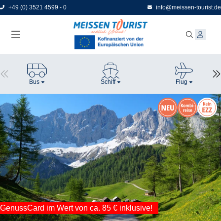
Direkt
+49 (0) 3521 4599 - 0
info@meissen-tourist.de
zum
Seiteninhalt
Bus
Schiff
Flug
GenussCard im Wert von ca. 85 € inklusive!