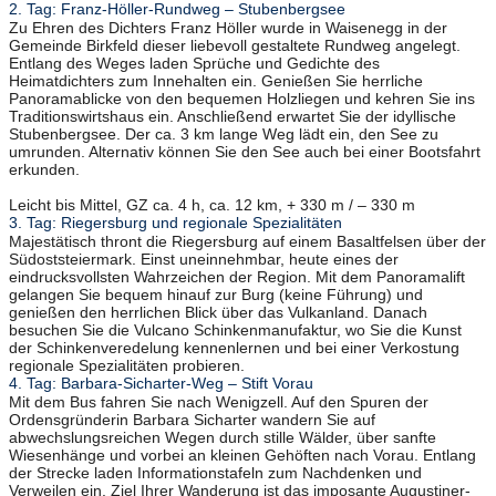
2. Tag: Franz-Höller-Rundweg – Stubenbergsee
Zu Ehren des Dichters Franz Höller wurde in Waisenegg in der
Gemeinde Birkfeld dieser liebevoll gestaltete Rundweg angelegt.
Entlang des Weges laden Sprüche und Gedichte des
Heimatdichters zum Innehalten ein. Genießen Sie herrliche
Panoramablicke von den bequemen Holzliegen und kehren Sie ins
Traditionswirtshaus ein. Anschließend erwartet Sie der idyllische
Stubenbergsee. Der ca. 3 km lange Weg lädt ein, den See zu
umrunden. Alternativ können Sie den See auch bei einer Bootsfahrt
erkunden.
Leicht bis Mittel, GZ ca. 4 h, ca. 12 km, + 330 m / – 330 m
3. Tag: Riegersburg und regionale Spezialitäten
Majestätisch thront die Riegersburg auf einem Basaltfelsen über der
Südoststeiermark. Einst uneinnehmbar, heute eines der
eindrucksvollsten Wahrzeichen der Region. Mit dem Panoramalift
gelangen Sie bequem hinauf zur Burg (keine Führung) und
genießen den herrlichen Blick über das Vulkanland. Danach
besuchen Sie die Vulcano Schinkenmanufaktur, wo Sie die Kunst
der Schinkenveredelung kennenlernen und bei einer Verkostung
regionale Spezialitäten probieren.
4. Tag: Barbara-Sicharter-Weg – Stift Vorau
Mit dem Bus fahren Sie nach Wenigzell. Auf den Spuren der
Ordensgründerin Barbara Sicharter wandern Sie auf
abwechslungsreichen Wegen durch stille Wälder, über sanfte
Wiesenhänge und vorbei an kleinen Gehöften nach Vorau. Entlang
der Strecke laden Informationstafeln zum Nachdenken und
Verweilen ein. Ziel Ihrer Wanderung ist das imposante Augustiner-