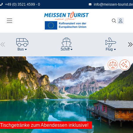
Direkt
+49 (0) 3521 4599 - 0
info@meissen-tourist.de
zum
Seiteninhalt
Bus
Schiff
Flug
Tischgetränke zum Abendessen inklusive!