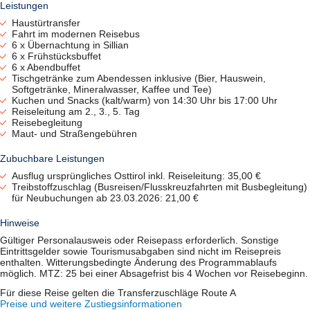
Leistungen
Haustürtransfer
Fahrt im modernen Reisebus
6 x Übernachtung in Sillian
6 x Frühstücksbuffet
6 x Abendbuffet
Tischgetränke zum Abendessen inklusive (Bier, Hauswein,
Softgetränke, Mineralwasser, Kaffee und Tee)
Kuchen und Snacks (kalt/warm) von 14:30 Uhr bis 17:00 Uhr
Reiseleitung am 2., 3., 5. Tag
Reisebegleitung
Maut- und Straßengebühren
Zubuchbare Leistungen
Ausflug ursprüngliches Osttirol inkl. Reiseleitung: 35,00 €
Treibstoffzuschlag (Busreisen/Flusskreuzfahrten mit Busbegleitung)
für Neubuchungen ab 23.03.2026: 21,00 €
Hinweise
Gültiger Personalausweis oder Reisepass erforderlich. Sonstige
Eintrittsgelder sowie Tourismusabgaben sind nicht im Reisepreis
enthalten. Witterungsbedingte Änderung des Programmablaufs
möglich. MTZ: 25 bei einer Absagefrist bis 4 Wochen vor Reisebeginn.
Für diese Reise gelten die Transferzuschläge Route A
Preise und weitere Zustiegsinformationen