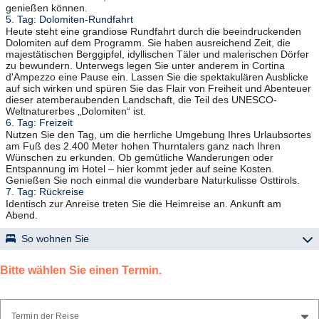
genießen können.
5. Tag: Dolomiten-Rundfahrt
Heute steht eine grandiose Rundfahrt durch die beeindruckenden
Dolomiten auf dem Programm. Sie haben ausreichend Zeit, die
majestätischen Berggipfel, idyllischen Täler und malerischen Dörfer
zu bewundern. Unterwegs legen Sie unter anderem in Cortina
d'Ampezzo eine Pause ein. Lassen Sie die spektakulären Ausblicke
auf sich wirken und spüren Sie das Flair von Freiheit und Abenteuer
dieser atemberaubenden Landschaft, die Teil des UNESCO-
Weltnaturerbes „Dolomiten“ ist.
6. Tag: Freizeit
Nutzen Sie den Tag, um die herrliche Umgebung Ihres Urlaubsortes
am Fuß des 2.400 Meter hohen Thurntalers ganz nach Ihren
Wünschen zu erkunden. Ob gemütliche Wanderungen oder
Entspannung im Hotel – hier kommt jeder auf seine Kosten.
Genießen Sie noch einmal die wunderbare Naturkulisse Osttirols.
7. Tag: Rückreise
Identisch zur Anreise treten Sie die Heimreise an. Ankunft am
Abend.
So wohnen Sie
Hotel Weitlanbrunn
Bitte wählen Sie einen Termin.
liegt sehr ruhig und von Wald umsäumt, verfügt über Lift, Bar,
Restaurant mit Kaminstube, kostenfreiem WLAN in der Lobby,
Terrasse, Wellnessbereich mit Felsenhallenbad, Sauna (Nutzung
nach Öffnungszeit); Zimmer mit Bad und WC, Föhn, TV, Telefon,
Termin der Reise