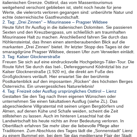
italienischen Grenze. Osttirol, das vom Massentourismus
weitgehend verschont geblieben ist, steht noch heute für jene
Werte, die vielerorts verloren gegangen sind: unberührte Natur und
echte österreichische Gastfreundschaft.
2. Tag: „Drei Zinnen“ – Misurinasee – Pragser Wildsee
Heute führt Ihr Ausflug in die italienischen Dolomiten. Sie passieren
Sexten und den Kreuzbergpass, um schließlich am traumhaften
Misurinasee Halt zu machen. Anschließend fahren Sie durch das
Höhlensteintal, das Ihnen einen atemberaubenden Blick auf die
markanten „Drei Zinnen“ bietet. Ihr letzter Stopp des Tages ist der
smaragdgrüne Pragser Wildsee, dessen Ufer zum Verweilen einlädt.
3. Tag: Kalser Glocknerstraße
Freuen Sie sich auf eine eindrucksvolle Hochgebirgs-Täler-Tour. Die
Route führt Sie durch das Isel-, Defereggenund Ködnitztal bis zur
Kalser Glocknerstraße (1.920 m), die direkt am Fuße des
Großglockners verläuft. Hier erwartet Sie der berühmte
Postkartenblick auf den imposanten „Rücken“ des höchsten Berges
Österreichs. Ein unvergessliches Naturerlebnis!
4. Tag: Freizeit oder Ausflug ursprüngliches Osttirol – Lienz
Gestalten Sie den Tag nach Ihren eigenen Wünschen oder
unternehmen Sie einen fakultativen Ausflug (siehe ZL). Das
abgeschiedene Villgratental mit seinen urigen Bergdörfern und
Almen, auf denen Kühe und Schafe weiden, scheint die Zeit
stillstehen zu lassen. Auch im hinteren Lesachtal hat die
Landwirtschaft bis heute nichts an ihrer Bedeutung verloren. In
Obertillach erfahren Sie mehr über die liebevolle Pflege alter
Traditionen. Zum Abschluss des Tages lädt die „Sonnenstadt“ Lienz
zu einem Bummel ein, bei dem Sie das mediterrane Flair der Stadt