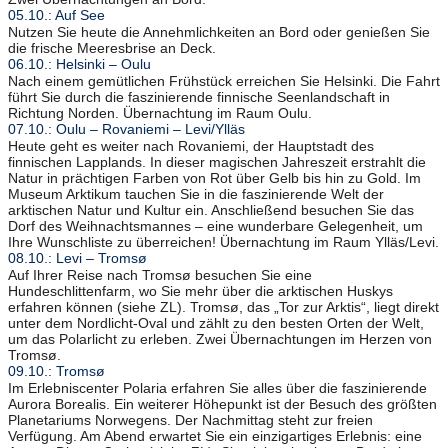
05.10.: Auf See
Nutzen Sie heute die Annehmlichkeiten an Bord oder genießen Sie
die frische Meeresbrise an Deck.
06.10.: Helsinki – Oulu
Nach einem gemütlichen Frühstück erreichen Sie Helsinki. Die Fahrt
führt Sie durch die faszinierende finnische Seenlandschaft in
Richtung Norden. Übernachtung im Raum Oulu.
07.10.: Oulu – Rovaniemi – Levi/Ylläs
Heute geht es weiter nach Rovaniemi, der Hauptstadt des
finnischen Lapplands. In dieser magischen Jahreszeit erstrahlt die
Natur in prächtigen Farben von Rot über Gelb bis hin zu Gold. Im
Museum Arktikum tauchen Sie in die faszinierende Welt der
arktischen Natur und Kultur ein. Anschließend besuchen Sie das
Dorf des Weihnachtsmannes – eine wunderbare Gelegenheit, um
Ihre Wunschliste zu überreichen! Übernachtung im Raum Ylläs/Levi.
08.10.: Levi – Tromsø
Auf Ihrer Reise nach Tromsø besuchen Sie eine
Hundeschlittenfarm, wo Sie mehr über die arktischen Huskys
erfahren können (siehe ZL). Tromsø, das „Tor zur Arktis“, liegt direkt
unter dem Nordlicht-Oval und zählt zu den besten Orten der Welt,
um das Polarlicht zu erleben. Zwei Übernachtungen im Herzen von
Tromsø.
09.10.: Tromsø
Im Erlebniscenter Polaria erfahren Sie alles über die faszinierende
Aurora Borealis. Ein weiterer Höhepunkt ist der Besuch des größten
Planetariums Norwegens. Der Nachmittag steht zur freien
Verfügung. Am Abend erwartet Sie ein einzigartiges Erlebnis: eine