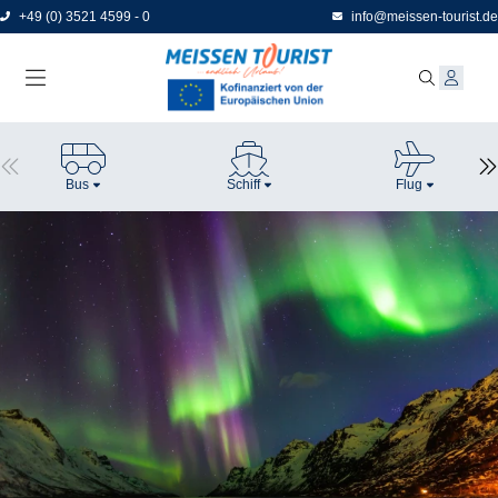
Direkt
+49 (0) 3521 4599 - 0
info@meissen-tourist.de
zum
Seiteninhalt
Bus
Schiff
Flug