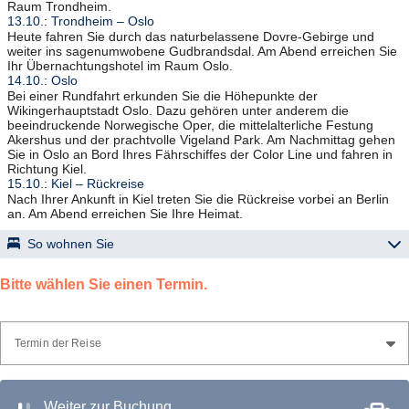
Raum Trondheim.
13.10.: Trondheim – Oslo
Heute fahren Sie durch das naturbelassene Dovre-Gebirge und
weiter ins sagenumwobene Gudbrandsdal. Am Abend erreichen Sie
Ihr Übernachtungshotel im Raum Oslo.
14.10.: Oslo
Bei einer Rundfahrt erkunden Sie die Höhepunkte der
Wikingerhauptstadt Oslo. Dazu gehören unter anderem die
beeindruckende Norwegische Oper, die mittelalterliche Festung
Akershus und der prachtvolle Vigeland Park. Am Nachmittag gehen
Sie in Oslo an Bord Ihres Fährschiffes der Color Line und fahren in
Richtung Kiel.
15.10.: Kiel – Rückreise
Nach Ihrer Ankunft in Kiel treten Sie die Rückreise vorbei an Berlin
an. Am Abend erreichen Sie Ihre Heimat.
So wohnen Sie
Gute landestypische Mittelklassehotels; Zimmer mindestens mit Bad
oder DU/WC, TV.
Bitte wählen Sie einen Termin.
Termin der Reise
Weiter zur Buchung