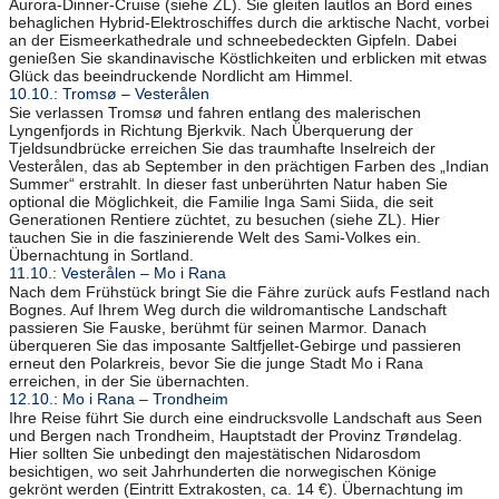
Aurora-Dinner-Cruise (siehe ZL). Sie gleiten lautlos an Bord eines
behaglichen Hybrid-Elektroschiffes durch die arktische Nacht, vorbei
an der Eismeerkathedrale und schneebedeckten Gipfeln. Dabei
genießen Sie skandinavische Köstlichkeiten und erblicken mit etwas
Glück das beeindruckende Nordlicht am Himmel.
10.10.: Tromsø – Vesterålen
Sie verlassen Tromsø und fahren entlang des malerischen
Lyngenfjords in Richtung Bjerkvik. Nach Überquerung der
Tjeldsundbrücke erreichen Sie das traumhafte Inselreich der
Vesterålen, das ab September in den prächtigen Farben des „Indian
Summer“ erstrahlt. In dieser fast unberührten Natur haben Sie
optional die Möglichkeit, die Familie Inga Sami Siida, die seit
Generationen Rentiere züchtet, zu besuchen (siehe ZL). Hier
tauchen Sie in die faszinierende Welt des Sami-Volkes ein.
Übernachtung in Sortland.
11.10.: Vesterålen – Mo i Rana
Nach dem Frühstück bringt Sie die Fähre zurück aufs Festland nach
Bognes. Auf Ihrem Weg durch die wildromantische Landschaft
passieren Sie Fauske, berühmt für seinen Marmor. Danach
überqueren Sie das imposante Saltfjellet-Gebirge und passieren
erneut den Polarkreis, bevor Sie die junge Stadt Mo i Rana
erreichen, in der Sie übernachten.
12.10.: Mo i Rana – Trondheim
Ihre Reise führt Sie durch eine eindrucksvolle Landschaft aus Seen
und Bergen nach Trondheim, Hauptstadt der Provinz Trøndelag.
Hier sollten Sie unbedingt den majestätischen Nidarosdom
besichtigen, wo seit Jahrhunderten die norwegischen Könige
gekrönt werden (Eintritt Extrakosten, ca. 14 €). Übernachtung im