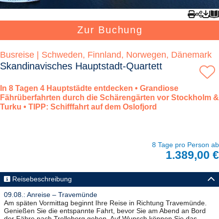
Zur Buchung
Busreise | Schweden, Finnland, Norwegen, Dänemark
Skandinavisches Hauptstadt-Quartett
In 8 Tagen 4 Hauptstädte entdecken • Grandiose
Fährüberfahrten durch die Schärengärten vor Stockholm &
Turku • TIPP: Schifffahrt auf dem Oslofjord
8 Tage pro Person ab
1.389,00 €
Reisebeschreibung
09.08.: Anreise – Travemünde
Am späten Vormittag beginnt Ihre Reise in Richtung Travemünde.
Genießen Sie die entspannte Fahrt, bevor Sie am Abend an Bord
der Fähre nach Trelleborg gehen. Auf Wunsch können Sie das