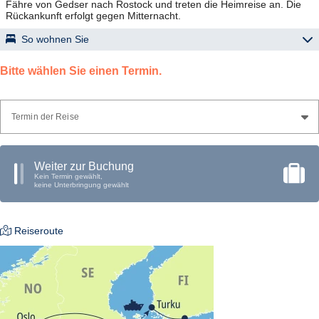
Fähre von Gedser nach Rostock und treten die Heimreise an. Die
Rückankunft erfolgt gegen Mitternacht.
So wohnen Sie
Gute landestypische Mittelklassehotels; Zimmer mindestens mit Bad
oder DU/WC, TV.
Bitte wählen Sie einen Termin.
Termin der Reise
Weiter zur Buchung
Kein Termin gewählt,
keine Unterbringung gewählt
Reiseroute