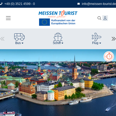
Direkt
+49 (0) 3521 4599 - 0
info@meissen-tourist.de
zum
Seiteninhalt
Bus
Schiff
Flug