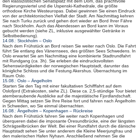
den klassizistischen Senatsplatz mit dem Dom, das prachtvolle
Regierungsviertel und die Uspenski-Kathedrale, die größte
orthodoxe Kirche Westeuropas. Dabei gewinnen Sie einen Eindruck
von der architektonischen Vielfalt der Stadt. Am Nachmittag kehren
Sie nach Turku zurück und gehen dort wieder an Bord Ihrer Fähre
nach Stockholm. Auch das Abendessen an Bord kann im Voraus
gebucht werden (siehe ZL, inklusive ausgewählter Getränke in
Selbstbedienung).
14.08.: Stockholm – Oslo
Nach dem Frühstück an Bord reisen Sie weiter nach Oslo. Die Fahrt
führt Sie entlang des Vänernsees, des größten Sees Schwedens. In
Oslo erwartet Sie am Nachmittag eine kombinierte Stadtrundfahrt
mit Rundgang (ca. 3h). Sie erleben die eindrucksvollsten
Sehenswürdigkeiten der norwegischen Hauptstadt, darunter das
königliche Schloss und die Festung Akershus. Übernachtung im
Raum Oslo.
15.08.: Oslo – Ängelholm
Starten Sie den Tag mit einer fakultativen Schifffahrt auf dem
Oslofjord (Extrakosten, siehe ZL). Diese ca. 2,5-stündige Tour bietet
atemberaubende Ausblicke auf die majestätische Fjordlandschaft.
Gegen Mittag setzen Sie Ihre Reise fort und fahren nach Ängelholm
in Schweden, wo Sie einmal übernachten.
16.08.: Ängelholm – Kopenhagen – Rückreise
Nach dem Frühstück fahren Sie weiter nach Kopenhagen und
überqueren dabei die imposante Öresundbrücke, eine der längsten
Schrägseilbrücken der Welt. Bei einer Rundfahrt durch die dänische
Hauptstadt sehen Sie unter anderem die Kleine Meerjungfrau und
den malerischen Hafen Nyhavn. Anschließend nehmen Sie die