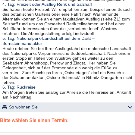
4. Tag: Freizeit oder Ausflug Rerik und Salzhaff
Sie haben heute Freizeit. Wir empfehlen zum Beispiel einen Besuch
des botanischen Gartens oder eine Fahrt nach Warnemünde.
Alternativ können Sie an einem fakultativen Ausflug (siehe ZL) zum
Salzhaff rund um das Ostseebad Rerik teilnehmen und bei einer
Schifffahrt Interessantes über die „verbotene Insel“ Wustrow
erfahren. Die Abendgestaltung erfolgt individuell.
5. Tag: Nationalpark-Landschaft auf dem Darß –
Bernsteinmanufaktur
Heute erleben Sie bei Ihrer Ausflugsfahrt die malerische Landschaft
des Nationalparks Vorpommersche Boddenlandschaft. Nach einem
ersten Stopp im Hafen von Wustrow geht es weiter zu den
Seebädern Ahrenshoop, Prerow und Zingst. Hier haben Sie
Gelegenheit, sich auf der Promenade ein wenig die Füße zu
vertreten. Zum Abschluss Ihres „Ostseetages“ darf ein Besuch in
der Schaumanufaktur „Ostsee-Schmuck“ in Ribnitz-Damgarten nicht
fehlen.
6. Tag: Rückreise
Am Morgen treten Sie analog zur Anreise die Heimreise an. Ankunft
am Nachmittag.
So wohnen Sie
„elaya hotel rostock“ – Rostock
Bitte wählen Sie einen Termin.
zentrumsnah (ca. 2 km zu Fuß zum Stadthafen und zum
historischen Stadtzentrum), Straßenbahnhaltestelle direkt vor dem
Hotel, Frühstücksrestaurant, Lounge, Lift; Standardzimmer mit