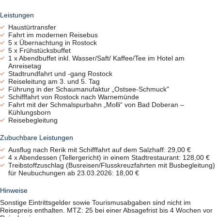
Leistungen
Haustürtransfer
Fahrt im modernen Reisebus
5 x Übernachtung in Rostock
5 x Frühstücksbuffet
1 x Abendbuffet inkl. Wasser/Saft/ Kaffee/Tee im Hotel am
Anreisetag
Stadtrundfahrt und -gang Rostock
Reiseleitung am 3. und 5. Tag
Führung in der Schaumanufaktur „Ostsee-Schmuck"
Schifffahrt von Rostock nach Warnemünde
Fahrt mit der Schmalspurbahn „Molli“ von Bad Doberan –
Kühlungsborn
Reisebegleitung
Zubuchbare Leistungen
Ausflug nach Rerik mit Schifffahrt auf dem Salzhaff: 29,00 €
4 x Abendessen (Tellergericht) in einem Stadtrestaurant: 128,00 €
Treibstoffzuschlag (Busreisen/Flusskreuzfahrten mit Busbegleitung)
für Neubuchungen ab 23.03.2026: 18,00 €
Hinweise
Sonstige Eintrittsgelder sowie Tourismusabgaben sind nicht im
Reisepreis enthalten. MTZ: 25 bei einer Absagefrist bis 4 Wochen vor