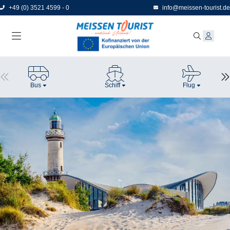
Direkt
+49 (0) 3521 4599 - 0
info@meissen-tourist.de
zum
Seiteninhalt
Bus
Schiff
Flug