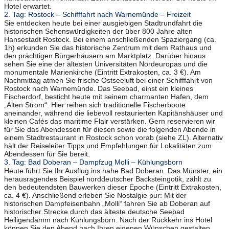
Hotel erwartet.
2. Tag: Rostock – Schifffahrt nach Warnemünde – Freizeit
Sie entdecken heute bei einer ausgiebigen Stadtrundfahrt die
historischen Sehenswürdigkeiten der über 800 Jahre alten
Hansestadt Rostock. Bei einem anschließenden Spaziergang (ca.
1h) erkunden Sie das historische Zentrum mit dem Rathaus und
den prächtigen Bürgerhäusern am Marktplatz. Darüber hinaus
sehen Sie eine der ältesten Universitäten Nordeuropas und die
monumentale Marienkirche (Eintritt Extrakosten, ca. 3 €). Am
Nachmittag atmen Sie frische Ostseeluft bei einer Schifffahrt von
Rostock nach Warnemünde. Das Seebad, einst ein kleines
Fischerdorf, besticht heute mit seinem charmanten Hafen, dem
„Alten Strom“. Hier reihen sich traditionelle Fischerboote
aneinander, während die liebevoll restaurierten Kapitänshäuser und
kleinen Cafés das maritime Flair verstärken. Gern reservieren wir
für Sie das Abendessen für diesen sowie die folgenden Abende in
einem Stadtrestaurant in Rostock schon vorab (siehe ZL). Alternativ
hält der Reiseleiter Tipps und Empfehlungen für Lokalitäten zum
Abendessen für Sie bereit.
3. Tag: Bad Doberan – Dampfzug Molli – Kühlungsborn
Heute führt Sie Ihr Ausflug ins nahe Bad Doberan. Das Münster, ein
herausragendes Beispiel norddeutscher Backsteingotik, zählt zu
den bedeutendsten Bauwerken dieser Epoche (Eintritt Extrakosten,
ca. 4 €). Anschließend erleben Sie Nostalgie pur: Mit der
historischen Dampfeisenbahn „Molli“ fahren Sie ab Doberan auf
historischer Strecke durch das älteste deutsche Seebad
Heiligendamm nach Kühlungsborn. Nach der Rückkehr ins Hotel
können Sie den Abend nach Ihren eigenen Wünschen gestalten.