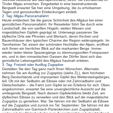
Tiroler Allgäu erreichen. Eingebettet in eine beeindruckende
Bergwelt erwartet Sie hier eine Umgebung, die zu erholsamen
Tagen und genussvollen Entdeckungen einlädt.
2. Tag: Allgäu-Panoramafahrt
Heute entdecken Sie die ganze Schönheit des Allgäus bei einer
gemütlichen Panoramafahrt. Ihr Reiseleiter führt Sie durch eine
Landschaft, die von sanften Hügeln, weiten Wiesen und
majestätischen Gipfeln geprägt ist. Unterwegs passieren Sie
idyllische Orte wie Pfronten und Wertach, deren Kirchen und
Bauernhäuser den typischen Charme der Region widerspiegeln. Im
Tannheimer Tal, einem der schönsten Hochtäler der Alpen, eröffnet
sich Ihnen ein herrlicher Blick auf die markanten Berge. Immer
wieder laden kleine Spaziergänge zu stimmungsvollen Fotopausen
ein, und in den romantischen Gassen der Dörfer lässt sich das
gemütliche Lebensgefühl des Allgäus hautnah erleben.
3. Tag: Freizeit oder Ausflug Zugspitze
Gestalten Sie den Tag ganz nach Ihren Wünschen. Alternativ
nehmen Sie am Ausflug zur Zugspitze (siehe ZL), dem höchsten
Berg Deutschlands und imposanten Gipfel des Wettersteingebirges,
teil. Ob mit der Seilbahn ab Eibsee oder mit Zahnradbahn und
Gletscherbahn – die Fahrt zum Gipfel ist ein Erlebnis für sich. Oben
angekommen, erwartet Sie eine unvergleichliche Aussicht auf die
umliegende Bergwelt. Nach diesem Gipfelerlebnis bleibt Zeit, am
idyllischen Eibsee zu verweilen und den Blick auf die majestätische
Zugspitze zu genießen. Mai: Sie fahren mit der Seilbahn ab Eibsee
auf die Zugspitze und zurück ins Tal. September: Sie fahren mit der
Zahnradbahn von Garmisch-Partenkirchen zum Zugspitzplatt,