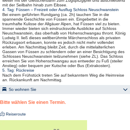
weiter mit der Gletscherbahn zum Zugspitzgipfel und abschließend
mit der Seilbahn hinab zum Eibsee.
4. Tag: Füssen – Freizeit oder Ausflug Schloss Neuschwanstein
Bei einem geführten Rundgang (ca. 2h) tauchen Sie in die
spannende Geschichte von Füssen ein. Eingebettet in die
traumhafte Kulisse der Allgäuer Alpen, hat Füssen viel zu bieten.
Immer wieder bieten sich eindrucksvolle Ausblicke auf Schloss
Neuschwanstein, das oberhalb von Hohenschwangau thront. König
Ludwig II. ließ dieses weltberühmte Märchenschloss als privaten
Rückzugsort erbauen, konnte es jedoch nicht mehr vollendet
erleben. Am Nachmittag bleibt Zeit, durch die mittelalterlichen
Gassen von Füssen zu schlendern oder an einer Besichtigung des
Schlosses Neuschwanstein teilzunehmen (siehe ZL). Das Schloss
erreichen Sie von Hohenschwangau aus entweder zu Fuß (steiler
Anstieg) oder bequem per Kutsche oder Bus (Extrakosten).
5. Tag: Rückreise
Nach dem Frühstück treten Sie auf bekanntem Weg die Heimreise
an. Rückankunft am Nachmittag.
So wohnen Sie
Hotel "Goldene Rose" – Lechaschau
Bitte wählen Sie einen Termin.
familiär geführtes Hotel am Ortseingang, ca. 1 km vom
Stadtzentrum Reutte entfernt; alpenländisches Ambiente mit
Reiseroute
rustikaler Einrichtung; Restaurant; Bar; Lift (einige Zimmer nur über
Treppen erreichbar); Zimmer mit DU/WC, Föhn, TV, Safe,
kostenfreiem WLAN.