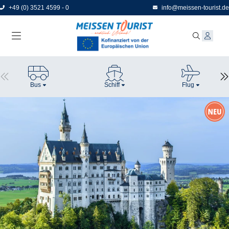
Direkt
+49 (0) 3521 4599 - 0
info@meissen-tourist.de
zum
Seiteninhalt
Bus
Schiff
Flug