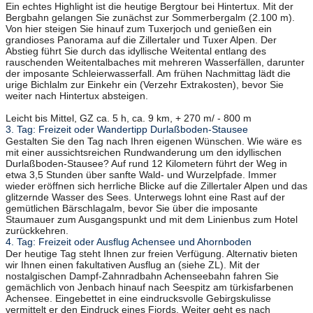
Ein echtes Highlight ist die heutige Bergtour bei Hintertux. Mit der
Bergbahn gelangen Sie zunächst zur Sommerbergalm (2.100 m).
Von hier steigen Sie hinauf zum Tuxerjoch und genießen ein
grandioses Panorama auf die Zillertaler und Tuxer Alpen. Der
Abstieg führt Sie durch das idyllische Weitental entlang des
rauschenden Weitentalbaches mit mehreren Wasserfällen, darunter
der imposante Schleierwasserfall. Am frühen Nachmittag lädt die
urige Bichlalm zur Einkehr ein (Verzehr Extrakosten), bevor Sie
weiter nach Hintertux absteigen.
Leicht bis Mittel, GZ ca. 5 h, ca. 9 km, + 270 m/ - 800 m
3. Tag: Freizeit oder Wandertipp Durlaßboden-Stausee
Gestalten Sie den Tag nach Ihren eigenen Wünschen. Wie wäre es
mit einer aussichtsreichen Rundwanderung um den idyllischen
Durlaßboden-Stausee? Auf rund 12 Kilometern führt der Weg in
etwa 3,5 Stunden über sanfte Wald- und Wurzelpfade. Immer
wieder eröffnen sich herrliche Blicke auf die Zillertaler Alpen und das
glitzernde Wasser des Sees. Unterwegs lohnt eine Rast auf der
gemütlichen Bärschlagalm, bevor Sie über die imposante
Staumauer zum Ausgangspunkt und mit dem Linienbus zum Hotel
zurückkehren.
4. Tag: Freizeit oder Ausflug Achensee und Ahornboden
Der heutige Tag steht Ihnen zur freien Verfügung. Alternativ bieten
wir Ihnen einen fakultativen Ausflug an (siehe ZL). Mit der
nostalgischen Dampf-Zahnradbahn Achenseebahn fahren Sie
gemächlich von Jenbach hinauf nach Seespitz am türkisfarbenen
Achensee. Eingebettet in eine eindrucksvolle Gebirgskulisse
vermittelt er den Eindruck eines Fjords. Weiter geht es nach