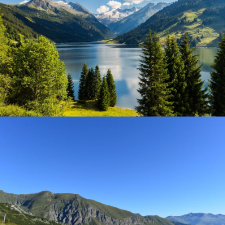
Durlaßboden-Stausee