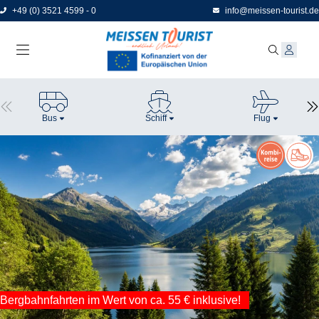
Direkt
+49 (0) 3521 4599 - 0
info@meissen-tourist.de
zum
Seiteninhalt
Bus
Schiff
Flug
Bergbahnfahrten im Wert von ca. 55 € inklusive!