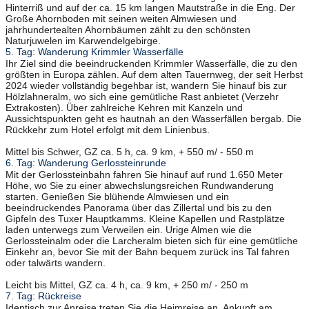
Hinterriß und auf der ca. 15 km langen Mautstraße in die Eng. Der
Große Ahornboden mit seinen weiten Almwiesen und
jahrhundertealten Ahornbäumen zählt zu den schönsten
Naturjuwelen im Karwendelgebirge.
5. Tag: Wanderung Krimmler Wasserfälle
Ihr Ziel sind die beeindruckenden Krimmler Wasserfälle, die zu den
größten in Europa zählen. Auf dem alten Tauernweg, der seit Herbst
2024 wieder vollständig begehbar ist, wandern Sie hinauf bis zur
Hölzlahneralm, wo sich eine gemütliche Rast anbietet (Verzehr
Extrakosten). Über zahlreiche Kehren mit Kanzeln und
Aussichtspunkten geht es hautnah an den Wasserfällen bergab. Die
Rückkehr zum Hotel erfolgt mit dem Linienbus.
Mittel bis Schwer, GZ ca. 5 h, ca. 9 km, + 550 m/ - 550 m
6. Tag: Wanderung Gerlossteinrunde
Mit der Gerlossteinbahn fahren Sie hinauf auf rund 1.650 Meter
Höhe, wo Sie zu einer abwechslungsreichen Rundwanderung
starten. Genießen Sie blühende Almwiesen und ein
beeindruckendes Panorama über das Zillertal und bis zu den
Gipfeln des Tuxer Hauptkamms. Kleine Kapellen und Rastplätze
laden unterwegs zum Verweilen ein. Urige Almen wie die
Gerlossteinalm oder die Larcheralm bieten sich für eine gemütliche
Einkehr an, bevor Sie mit der Bahn bequem zurück ins Tal fahren
oder talwärts wandern.
Leicht bis Mittel, GZ ca. 4 h, ca. 9 km, + 250 m/ - 250 m
7. Tag: Rückreise
Identisch zur Anreise treten Sie die Heimreise an. Ankunft am