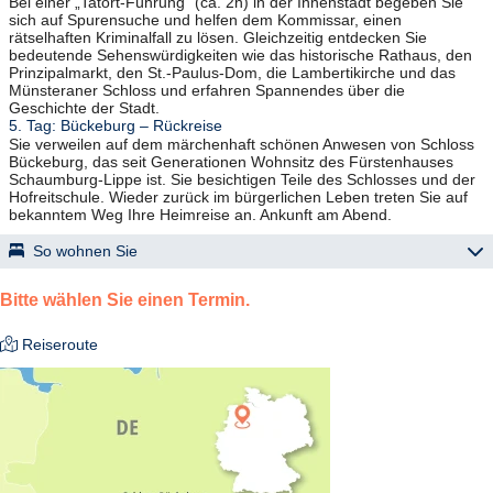
Bei einer „Tatort-Führung“ (ca. 2h) in der Innenstadt begeben Sie
sich auf Spurensuche und helfen dem Kommissar, einen
rätselhaften Kriminalfall zu lösen. Gleichzeitig entdecken Sie
bedeutende Sehenswürdigkeiten wie das historische Rathaus, den
Prinzipalmarkt, den St.-Paulus-Dom, die Lambertikirche und das
Münsteraner Schloss und erfahren Spannendes über die
Geschichte der Stadt.
5. Tag: Bückeburg – Rückreise
Sie verweilen auf dem märchenhaft schönen Anwesen von Schloss
Bückeburg, das seit Generationen Wohnsitz des Fürstenhauses
Schaumburg-Lippe ist. Sie besichtigen Teile des Schlosses und der
Hofreitschule. Wieder zurück im bürgerlichen Leben treten Sie auf
bekanntem Weg Ihre Heimreise an. Ankunft am Abend.
So wohnen Sie
„Maritim Hotel“ – Bad Salzuflen
Bitte wählen Sie einen Termin.
zentrale Lage, direkt am Kurpark, VitaSol Therme ca. 10
Gehminuten entfernt, Restaurant, Bierstube, Wellnessbereich mit
Reiseroute
Hallenbad und Sauna (gegen Gebühr), Lift; gemütliche Zimmer mit
Bad/ WC, Föhn, TV, Telefon, Minikühlschrank, kostenfreiem WLAN,
Balkon.
Zimmer in den Kategorien:
(A) Classic: gemütlich eingerichtete DZ auf der 1. und 2. Etage, die
EZ befinden sich auf der 1.-5. Etage zur Promenadenseite.
(B) Comfort: geschmackvoll eingerichtete DZ auf der 3.-5. Etage zur
Promenadenseite, die EZ befinden sich auf der 3. und 5. Etage zur
Kurparkseite