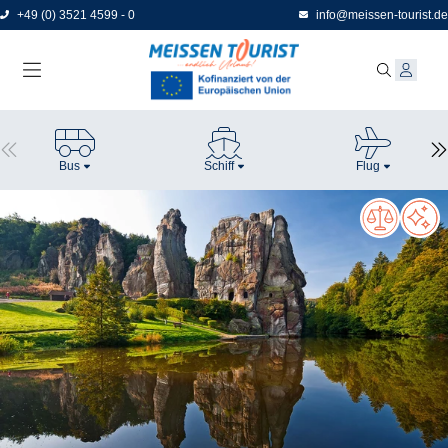
Direkt
+49 (0) 3521 4599 - 0
info@meissen-tourist.de
zum
Seiteninhalt
Bus
Schiff
Flug