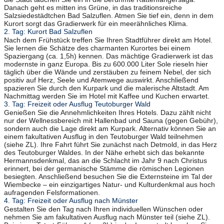
Danach geht es mitten ins Grüne, in das traditionsreiche
Salzsiedestädtchen Bad Salzuflen. Atmen Sie tief ein, denn in dem
Kurort sorgt das Gradierwerk für ein meerähnliches Klima.
2. Tag: Kurort Bad Salzuflen
Nach dem Frühstück treffen Sie Ihren Stadtführer direkt am Hotel.
Sie lernen die Schätze des charmanten Kurortes bei einem
Spaziergang (ca. 1,5h) kennen. Das mächtige Gradierwerk ist das
modernste in ganz Europa. Bis zu 600.000 Liter Sole rieseln hier
täglich über die Wände und zerstäuben zu feinem Nebel, der sich
positiv auf Herz, Seele und Atemwege auswirkt. Anschließend
spazieren Sie durch den Kurpark und die malerische Altstadt. Am
Nachmittag werden Sie im Hotel mit Kaffee und Kuchen erwartet.
3. Tag: Freizeit oder Ausflug Teutoburger Wald
Genießen Sie die Annehmlichkeiten Ihres Hotels. Dazu zählt nicht
nur der Wellnessbereich mit Hallenbad und Sauna (gegen Gebühr),
sondern auch die Lage direkt am Kurpark. Alternativ können Sie an
einem fakultativen Ausflug in den Teutoburger Wald teilnehmen
(siehe ZL). Ihre Fahrt führt Sie zunächst nach Detmold, in das Herz
des Teutoburger Waldes. In der Nähe erhebt sich das bekannte
Hermannsdenkmal, das an die Schlacht im Jahr 9 nach Christus
erinnert, bei der germanische Stämme die römischen Legionen
besiegten. Anschließend besuchen Sie die Externsteine im Tal der
Wiembecke – ein einzigartiges Natur- und Kulturdenkmal aus hoch
aufragenden Felsformationen.
4. Tag: Freizeit oder Ausflug nach Münster
Gestalten Sie den Tag nach Ihren individuellen Wünschen oder
nehmen Sie am fakultativen Ausflug nach Münster teil (siehe ZL).