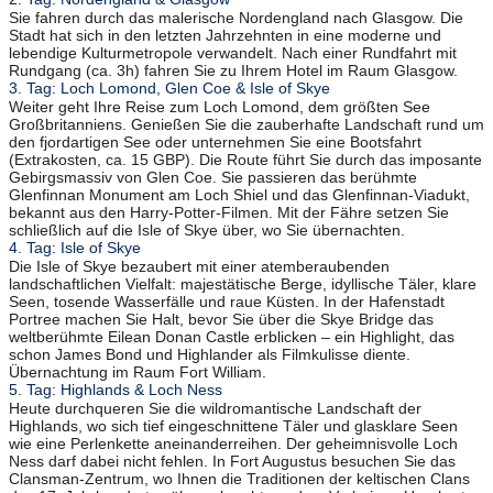
Sie fahren durch das malerische Nordengland nach Glasgow. Die
Stadt hat sich in den letzten Jahrzehnten in eine moderne und
lebendige Kulturmetropole verwandelt. Nach einer Rundfahrt mit
Rundgang (ca. 3h) fahren Sie zu Ihrem Hotel im Raum Glasgow.
3. Tag: Loch Lomond, Glen Coe & Isle of Skye
Weiter geht Ihre Reise zum Loch Lomond, dem größten See
Großbritanniens. Genießen Sie die zauberhafte Landschaft rund um
den fjordartigen See oder unternehmen Sie eine Bootsfahrt
(Extrakosten, ca. 15 GBP). Die Route führt Sie durch das imposante
Gebirgsmassiv von Glen Coe. Sie passieren das berühmte
Glenfinnan Monument am Loch Shiel und das Glenfinnan-Viadukt,
bekannt aus den Harry-Potter-Filmen. Mit der Fähre setzen Sie
schließlich auf die Isle of Skye über, wo Sie übernachten.
4. Tag: Isle of Skye
Die Isle of Skye bezaubert mit einer atemberaubenden
landschaftlichen Vielfalt: majestätische Berge, idyllische Täler, klare
Seen, tosende Wasserfälle und raue Küsten. In der Hafenstadt
Portree machen Sie Halt, bevor Sie über die Skye Bridge das
weltberühmte Eilean Donan Castle erblicken – ein Highlight, das
schon James Bond und Highlander als Filmkulisse diente.
Übernachtung im Raum Fort William.
5. Tag: Highlands & Loch Ness
Heute durchqueren Sie die wildromantische Landschaft der
Highlands, wo sich tief eingeschnittene Täler und glasklare Seen
wie eine Perlenkette aneinanderreihen. Der geheimnisvolle Loch
Ness darf dabei nicht fehlen. In Fort Augustus besuchen Sie das
Clansman-Zentrum, wo Ihnen die Traditionen der keltischen Clans