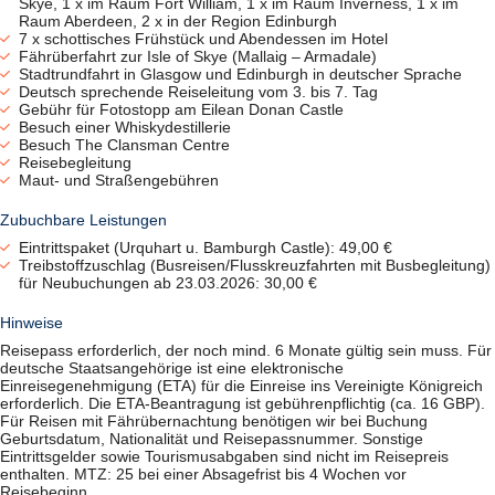
Skye, 1 x im Raum Fort William, 1 x im Raum Inverness, 1 x im
Raum Aberdeen, 2 x in der Region Edinburgh
7 x schottisches Frühstück und Abendessen im Hotel
Fährüberfahrt zur Isle of Skye (Mallaig – Armadale)
Stadtrundfahrt in Glasgow und Edinburgh in deutscher Sprache
Deutsch sprechende Reiseleitung vom 3. bis 7. Tag
Gebühr für Fotostopp am Eilean Donan Castle
Besuch einer Whiskydestillerie
Besuch The Clansman Centre
Reisebegleitung
Maut- und Straßengebühren
Zubuchbare Leistungen
Eintrittspaket (Urquhart u. Bamburgh Castle): 49,00 €
Treibstoffzuschlag (Busreisen/Flusskreuzfahrten mit Busbegleitung)
für Neubuchungen ab 23.03.2026: 30,00 €
Hinweise
Reisepass erforderlich, der noch mind. 6 Monate gültig sein muss. Für
deutsche Staatsangehörige ist eine elektronische
Einreisegenehmigung (ETA) für die Einreise ins Vereinigte Königreich
erforderlich. Die ETA-Beantragung ist gebührenpflichtig (ca. 16 GBP).
Für Reisen mit Fährübernachtung benötigen wir bei Buchung
Geburtsdatum, Nationalität und Reisepassnummer. Sonstige
Eintrittsgelder sowie Tourismusabgaben sind nicht im Reisepreis
enthalten. MTZ: 25 bei einer Absagefrist bis 4 Wochen vor
Reisebeginn.