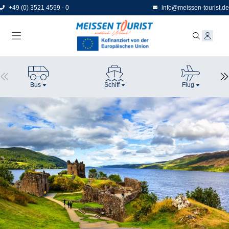
Direkt
+49 (0) 3521 4599 - 0
info@meissen-tourist.de
zum
Seiteninhalt
Bus
Schiff
Flug