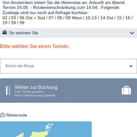
Von Amsterdam treten Sie die Heimreise an. Ankunft am Abend.
Termin 24.08. - Routeneinschränkung zum 14.04.: Folgende
Zustiege sind nur noch auf Anfrage buchbar:
02 / 03 / 06 Ost + Süd / 07 / 08 / 09 West / 10-13 / 14 Ost / 15 / 16 /
19 / 39 / 99
So wohnen Sie
Landestypische Mittelklassehotels; Zimmer mit Bad oder DU/WC,
Telefon, TV.
Bitte wählen Sie einen Termin.
Termin der Reise
Weiter zur Buchung
Kein Termin gewählt,
keine Unterbringung gewählt
Reiseroute