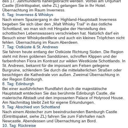
des 17. Jahrhunderts nähergebracht werden. Vorbei am Urquhart
Castle (Eintrittspaket, siehe ZL) gelangen Sie in Ihr Hotel.
Übernachtung im Raum Inverness.
6. Tag: Inverness & Whiskys
Nach einem Spaziergang in der Highland-Hauptstadt Inverness
begeben Sie sich über den „Malt Whisky Trail“ in das östliche
Schottland, wo man sich mit Hingabe der Herstellung des
schottischen Lebenswassers verschrieben hat. Natürlich darf ein
Besuch einer Whiskydestillerie und auch ein kleines Tröpfchen nicht
fehlen. Übernachtung im Raum Aberdeen.
7. Tag: Ostküste & St. Andrews
Sie fahren heute entlang der Ostküste Richtung Süden. Die Region
steht mit ihren goldenen Sanddünen, schroffen Klippen und der
farbenfrohen Flora im Kontrast zur wilden Westküste Schottlands. In
St. Andrews, bekannt für die imposant am Felsen gelegene
Burgruine, schlendern Sie durch die mittelalterlichen Straßen oder
besichtigen die Kathedrale von außen. Zweimal Übernachtung in
der Region Edinburgh.
8. Tag: Edinburgh
Bei einer ausführlichen Rundfahrt durch die majestätische
Hauptstadt entdecken Sie das berühmte Edinburgh Castle, die
malerische Altstadt und den imposanten Palace of Holyrood House.
Am Nachmittag bleibt Zeit für eigene Erkundungen.
9. Tag: Abschied von Schottland
Nach einem Abstecher zum beeindruckenden Bamburgh Castle
(Eintrittspaket, siehe ZL) fahren Sie zum Fährhafen nach
Newcastle. Abendessen und Übernachtung an Bord.
10. Tag: Rückreise