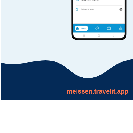
meissen.travelit.app