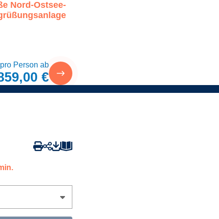
oße Nord-Ostsee-
egrüßungsanlage
 pro Person ab
859,00 €
min.