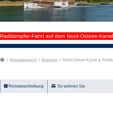
Raddampfer-Fahrt auf dem Nord-Ostsee-Kanal 
|
Reiseübersicht
|
Busreise
|
Nord-Ostsee-Kanal & Radda
Reisebeschreibung
So wohnen Sie