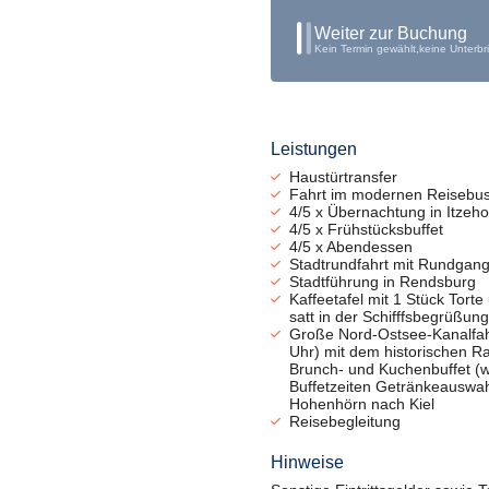
Weiter zur Buchung
Kein Termin gewählt,
keine Unterbr
Leistungen
Haustürtransfer
Fahrt im modernen Reisebu
4/5 x Übernachtung in Itzeho
4/5 x Frühstücksbuffet
4/5 x Abendessen
Stadtrundfahrt mit Rundgang 
Stadtführung in Rendsburg
Kaffeetafel mit 1 Stück Tort
satt in der Schifffsbegrüßu
Große Nord-Ostsee-Kanalfahr
Uhr) mit dem historischen R
Brunch- und Kuchenbuffet (
Buffetzeiten Getränkeauswahl
Hohenhörn nach Kiel
Reisebegleitung
Hinweise