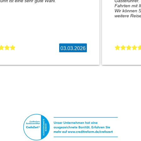
unft ist eine sehr gute Wahl.
Gästeführer.
Fahrten mit 
Wir können S
weitere Reise
03.03.2026