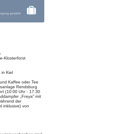
ingung gewählt
s
e-Klosterforst
in Kiel
e und Kaffee oder Tee
ngsanlage Rendsburg
t (10:00 Uhr - 17:30
addampfer „Freya" mit
während der
 inklusive) von