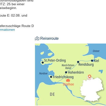
 Tourismusabgaben sind
MTZ: 25 bei einer
eisebeginn.
oute E: 02.08. und
nsferzuschläge Route D
ormationen
Reiseroute