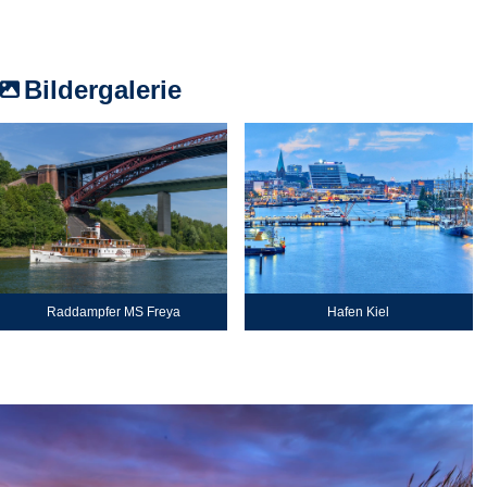
Bildergalerie
Raddampfer MS Freya
Hafen Kiel