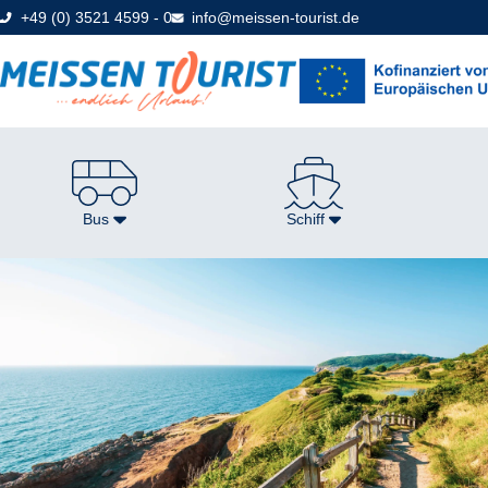
Direkt
+49 (0) 3521 4599 - 0
info@meissen-tourist.de
zum
Seiteninhalt
Bus
Schiff