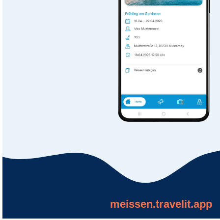
meissen.travelit.app