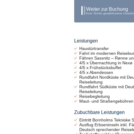
Weiter zur Buchung
Kein Termin gewählt,
keine Unterbr
Leistungen
Haustürtransfer
Fahrt im modernen Reisebu
Fähren Sassnitz – Rønne un
4/5 x Übernachtung in Nexø
4/5 x Frühstücksbuffet
4/5 x Abendessen
Rundfahrt Nordküste mit De
Reiseleitung
Rundfahrt Südküste mit Deu
Reiseleitung
Reisebegleitung
Maut- und Straßengebühren
Zubuchbare Leistungen
Eintritt Bornholms Tekniske 
Ausflug Erbseninseln inkl. F
Deutsch sprechender Reisele