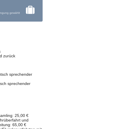
ingung gewählt
s
d zurück
utsch sprechender
tsch sprechender
Samling: 25,00 €
ährüberfahrt und
itung: 65,00 €