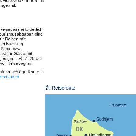
n/Flusskreuzfahrten mit
ungen ab
Reisepass erforderlich.
 Tourismusabgaben sind
Für Reisen mit
 bei Buchung
 Pass- bzw.
st für Gäste mit
 geeignet. MTZ: 25 bei
 vor Reisebeginn.
nsferzuschläge Route F
ormationen
Reiseroute