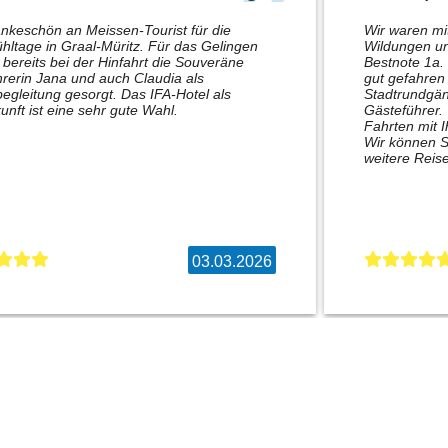
nkeschön an Meissen-Tourist für die
Wir waren m
hltage in Graal-Müritz. Für das Gelingen
Wildungen un
bereits bei der Hinfahrt die Souveräne
Bestnote 1a.
rerin Jana und auch Claudia als
gut gefahren 
egleitung gesorgt. Das IFA-Hotel als
Stadtrundgän
unft ist eine sehr gute Wahl.
Gästeführer.
Fahrten mit 
Wir können S
weitere Reise
03.03.2026