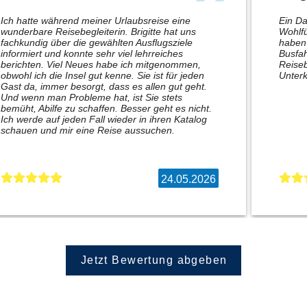
Ich hatte während meiner Urlaubsreise eine
Ein Da
wunderbare Reisebegleiterin. Brigitte hat uns
Wohlfü
fachkundig über die gewählten Ausflugsziele
haben 
informiert und konnte sehr viel lehrreiches
Busfah
berichten. Viel Neues habe ich mitgenommen,
Reiseb
obwohl ich die Insel gut kenne. Sie ist für jeden
Unterk
Gast da, immer besorgt, dass es allen gut geht.
Und wenn man Probleme hat, ist Sie stets
bemüht, Abilfe zu schaffen. Besser geht es nicht.
Ich werde auf jeden Fall wieder in ihren Katalog
schauen und mir eine Reise aussuchen.
24.05.2026
Jetzt Bewertung abgeben