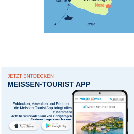
JETZT ENTDECKEN
MEISSEN-TOURIST APP
Entdecken, Verwalten und Erleben –
die
Meissen-Tourist App
bringt alles
zusammen!
Jetzt herunterladen und von einzigartigen
Features begeistern lassen.