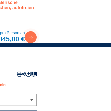
lerische
schen, autofreien
 pro Person ab
845,00 €
min.