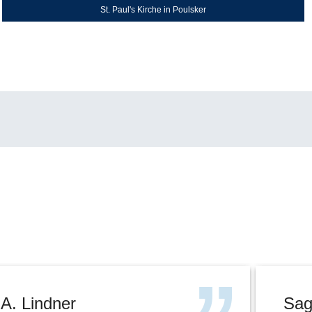
St. Paul's Kirche in Poulsker
A. Lindner
Sag