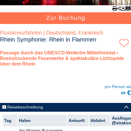
Zur Buchung
Flusskreuzfahrten | Deutschland, Frankreich
Rhein Symphonie: Rhein in Flammen
Passage durch das UNESCO-Welterbe Mittelrheintal •
Beeindruckende Feuerwerke & spektakuläre Lichtspiele
über dem Rhein
pro Person ab
∞ €
Reisebeschreibung
Ausflugs
Tag
Hafen
Ankunft
Abfahrt
(Extrakos
Am Morgen Busanreise