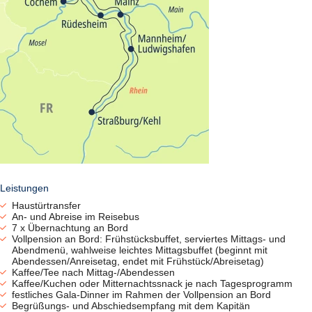
groß und mit zwei getrennt stehenden Betten ausgestattet. WLAN
kann gegen Gebühr genutzt werden.
Ausflüge:
Ausflugspaket vorab buchbar (Bezahlung vorab), einzelne
Ausflüge nach Verfügbarkeit an Bord buchbar
Bordsprachen:
deutsch, englisch
Kabinennummer:
Gern nehmen wir Ihre Wünsche entgegen, die finale Vergabe der
Kabinennummern obliegt der Reederei.
Mahlzeiten:
Vollpension
Reederei:
nicko cruises
Leistungen
Tischreservierung:
feste Sitzplätze während der Reise
Haustürtransfer
An- und Abreise im Reisebus
Trinkgeld:
7 x Übernachtung an Bord
nach eigenem Ermessen
Vollpension an Bord: Frühstücksbuffet, serviertes Mittags- und
Zahlungsmittel:
Abendmenü, wahlweise leichtes Mittagsbuffet (beginnt mit
Bargeld (Euro), dt. EC-Karte (mit Pin), MasterCard, VISA
Abendessen/Anreisetag, endet mit Frühstück/Abreisetag)
Getränkepaket (Extrakosten, siehe Zusatzleistungen)
Kaffee/Tee nach Mittag-/Abendessen
Von 9 Uhr - 24 Uhr:
Kaffee/Kuchen oder Mitternachtssnack je nach Tagesprogramm
Offene Hausweine im Glas (weiß, rosé und rot)
festliches Gala-Dinner im Rahmen der Vollpension an Bord
Offener Haussekt im Glas
Begrüßungs- und Abschiedsempfang mit dem Kapitän