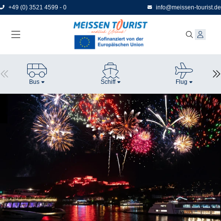
Direkt
+49 (0) 3521 4599 - 0
info@meissen-tourist.de
zum
Seiteninhalt
Bus
Schiff
Flug