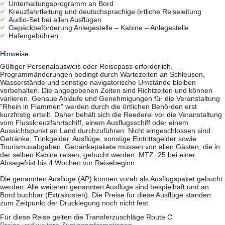
Fass- und Flaschenbiere, alkoholfreies Bier
Unterhaltungsprogramm an Bord
Cocktails & Longdrinks
Kreuzfahrtleitung und deutschsprachige örtliche Reiseleitung
Alle offenen alkoholfreien Getränke
Audio-Set bei allen Ausflügen
Kabinenwasser und tägliches Ausflugswasser
Gepäckbeförderung Anlegestelle – Kabine – Anlegestelle
Alle Kaffeespezialitäten (ohne Alkohol)
Hafengebühren
Heiße Schokolade und Tee
Hinweise
Hinweis: Das Paket muss einheitlich von allen Gästen derselben
Gültiger Personalausweis oder Reisepass erforderlich.
Kabine gebucht werden.
Programmänderungen bedingt durch Wartezeiten an Schleusen,
Wasserstände und sonstige navigatorische Umstände bleiben
vorbehalten. Die angegebenen Zeiten sind Richtzeiten und können
variieren. Genaue Abläufe und Genehmigungen für die Veranstaltung
"Rhein in Flammen" werden durch die örtlichen Behörden erst
kurzfristig erteilt. Daher behält sich die Reederei vor die Veranstaltung
vom Flusskreuzfahrtschiff, einem Ausflugsschiff oder einem
Aussichtspunkt an Land durchzuführen. Nicht eingeschlossen sind
Getränke, Trinkgelder, Ausflüge, sonstige Eintrittsgelder sowie
Tourismusabgaben. Getränkepakete müssen von allen Gästen, die in
der selben Kabine reisen, gebucht werden. MTZ: 25 bei einer
Absagefrist bis 4 Wochen vor Reisebeginn.
Alle Bilder anzeigen
Die genannten Ausflüge (AP) können vorab als Ausflugspaket gebucht
werden. Alle weiteren genannten Ausflüge sind bespielhaft und an
Bord buchbar (Extrakosten). Die Preise für diese Ausflüge standen
zum Zeitpunkt der Drucklegung noch nicht fest.
Für diese Reise gelten die Transferzuschläge Route C
Preise und weitere Zustiegsinformationen