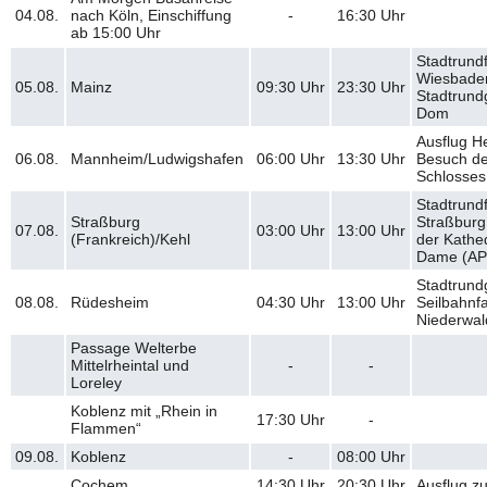
04.08.
nach Köln, Einschiffung
-
16:30
Uhr
ab 15:00 Uhr
Stadtrund
Wiesbaden
05.08.
Mainz
09:30
Uhr
23:30
Uhr
Stadtrund
Dom
Ausflug H
06.08.
Mannheim/Ludwigshafen
06:00
Uhr
13:30
Uhr
Besuch d
Schlosses
Stadtrund
Straßburg
Straßburg
07.08.
03:00
Uhr
13:00
Uhr
(Frankreich)/Kehl
der Kathe
Dame (AP
Stadtrun
08.08.
Rüdesheim
04:30
Uhr
13:00
Uhr
Seilbahnf
Niederwal
Passage Welterbe
Mittelrheintal und
-
-
Loreley
Koblenz mit „Rhein in
17:30
Uhr
-
Flammen“
09.08.
Koblenz
-
08:00
Uhr
Cochem
14:30
Uhr
20:30
Uhr
Ausflug zu