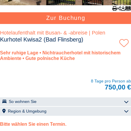
Zur Buchung
Hotelaufenthalt mit Busan- & -abreise | Polen
Kurhotel Kwisa2 (Bad Flinsberg)
Sehr ruhige Lage • Nichtraucherhotel mit historischem
Ambiente • Gute polnische Küche
8 Tage pro Person ab
750,00 €
So wohnen Sie
Kwisa2
Region & Umgebung
Bad Flinsberg
Lage
Bitte wählen Sie einen Termin.
Ruhig, zum Stadtzentrum ca. 5 Gehminuten.