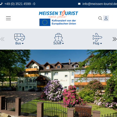
Direkt
+49 (0) 3521 4599 - 0
info@meissen-tourist.de
zum
Seiteninhalt
Bus
Schiff
Flug