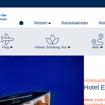
Reisen
Reisekalender
Re
Flug
Urlaub, Erholung, Kur
Aktiv
Hotelaufe
Hotel E
Ideal zum
Kurabteil