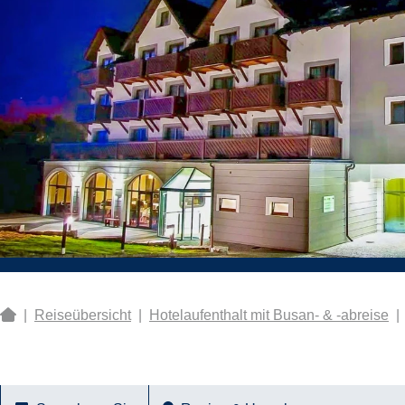
|
Reiseübersicht
|
Hotelaufenthalt mit Busan- & -abreise
|