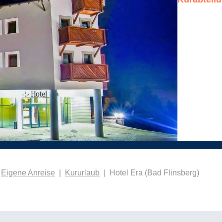
Eigene Anreise
|
Kururlaub
|
Hotel Era (Bad Flinsberg)