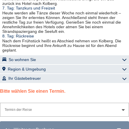
zurück ins Hotel nach Kolberg.
7. Tag: Tanzkurs und Freizeit
Heute werden alle Tänze dieser Woche noch einmal wiederholt –
zeigen Sie Ihr erlerntes Können. Anschließend steht Ihnen der
restliche Tag zur freien Verfügung. Genießen Sie noch einmal die
Annehmlichkeiten des Hotels oder atmen Sie bei einem
Strandspaziergang die Seeluft ein.
8. Tag: Rückreise
Nach dem Frühstück heißt es Abschied nehmen von Kolberg. Die
Rückreise beginnt und Ihre Ankunft zu Hause ist für den Abend
geplant.
So wohnen Sie
"Ikar Plaza" – Kołobrzeg (Kolberg)
Region & Umgebung
Großzügiges Restaurant mit Café-Bar, eleganter Speiseraum,
Kolberg (Kołobrzeg)
Ihr Gästebetreuer
große Lobby mit kostenfreiem WLAN, mehrere Lifte, Safe an der
Rezeption (gegen Gebühr, ca. 1,20 € pro Tag), Kosmetik- und
Joanna Rybacka - Reiseleitung Kolberg
Kolberg ist Ferienparadies, Hafenstadt und Kurort zugleich. Diese
Friseursalon, Fitnessraum, Shops, Spielzimmer für Kinder, gepflegte
Bitte wählen Sie einen Termin.
lebensfrohe Kur-Metropole begeistert mit Sole-Mineralquellen,
Gartenanlage mit Sitzecken, Bademantelservice (gegen Gebühr, ca.
Heilmoor, einem 6 km langen, feinen Sandstrand und ganzjährig salz-
2,- € pro Tag). Modernes und großzügiges Behandlungszentrum mit
und jodhaltiger Luft. Das Meer, geprägt von Wind und Wetter, zeigt
Möglichkeiten für medizinische Massagen, medizinische Bäder,
Krzysztof Witkowski - Reiseleitung Kolberg
sich täglich in neuen Facetten. In Kolberg finden Sie eine Vielzahl an
Bewegungstherapie, Elektrotherapie, lokale Kältetherapie und
Termin der Reise
Hotels, die ideale Voraussetzungen für einen gelungenen Kur-,
Lichttherapie.
Wellness- und Erholungsurlaub bieten.
Moderne und geräumige Zimmer (ca. 28 m²) mit Bad oder DU/WC,
Die meisten Besucher werden vom Strand und Meer angezogen,
Fön, Sat-TV, Radio, Telefon, Kühlschrank, Sitzecke und Balkon.
Malgorzata Dolisz - Reiseleitung Kolberg
doch Kolberg hat noch viel mehr zu bieten. Das malerische Kurviertel
Einzelzimmer sind Doppelzimmer zur Alleinnutzung.