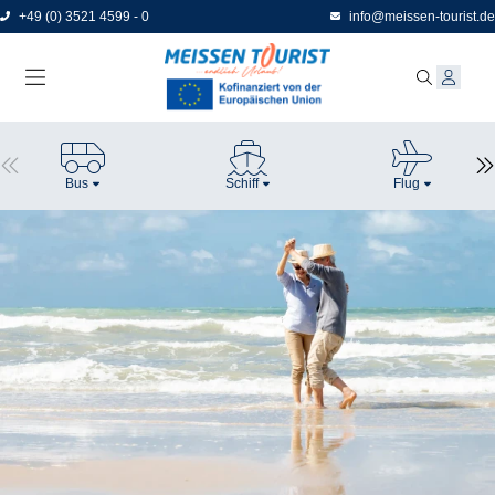
Direkt
+49 (0) 3521 4599 - 0
info@meissen-tourist.de
zum
Seiteninhalt
Bus
Schiff
Flug