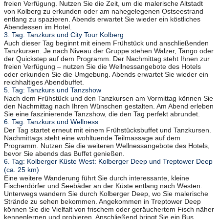
freien Verfügung. Nutzen Sie die Zeit, um die malerische Altstadt
von Kolberg zu erkunden oder am nahegelegenen Ostseestrand
entlang zu spazieren. Abends erwartet Sie wieder ein köstliches
Abendessen im Hotel.
3. Tag: Tanzkurs und City Tour Kolberg
Auch dieser Tag beginnt mit einem Frühstück und anschließenden
Tanzkursen. Je nach Niveau der Gruppe stehen Walzer, Tango oder
der Quickstep auf dem Programm. Der Nachmittag steht Ihnen zur
freien Verfügung – nutzen Sie die Wellnessangebote des Hotels
oder erkunden Sie die Umgebung. Abends erwartet Sie wieder ein
reichhaltiges Abendbuffet.
5. Tag: Tanzkurs und Tanzshow
Nach dem Frühstück und den Tanzkursen am Vormittag können Sie
den Nachmittag nach Ihren Wünschen gestalten. Am Abend erleben
Sie eine faszinierende Tanzshow, die den Tag perfekt abrundet.
6. Tag: Tanzkurs und Wellness
Der Tag startet erneut mit einem Frühstücksbuffet und Tanzkursen.
Nachmittags steht eine wohltuende Teilmassage auf dem
Programm. Nutzen Sie die weiteren Wellnessangebote des Hotels,
bevor Sie abends das Buffet genießen.
6. Tag: Kolberger Küste West: Kolberger Deep und Treptower Deep
(ca. 25 km)
Eine weitere Wanderung führt Sie durch interessante, kleine
Fischerdörfer und Seebäder an der Küste entlang nach Westen.
Unterwegs wandern Sie durch Kolberger Deep, wo Sie malerische
Strände zu sehen bekommen. Angekommen in Treptower Deep
können Sie die Vielfalt von frischem oder geräuchertem Fisch näher
kennenlernen und probieren. Anschließend bringt Sie ein Bus