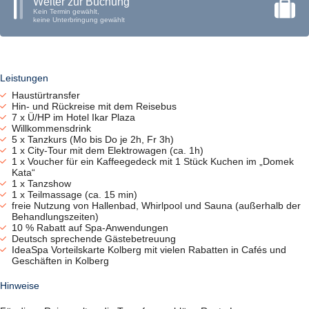
mit Promenade, Parkanlagen, Leuchtturm und Seebrücke ist nur der
Weiter zur Buchung
Anfang. Auch ein Besuch der restaurierten Altstadt lohnt sich: Das
Kein Termin gewählt,
keine Unterbringung gewählt
imposante Rathaus, das lebendige Hafenviertel, die beeindruckende
Marien-Basilika sowie charmante Passagen mit kleinen Läden und
Cafés laden zum Entdecken und Verweilen ein.
Kolberg ist eine pulsierende Stadt, die sich im Sommer in einen
beliebten Badeort verwandelt. Wer einen ruhigeren Urlaub bevorzugt,
Leistungen
dem empfehlen wir einen Besuch außerhalb der Sommermonate.
Tauchen Sie ein in die vielfältigen Facetten Kolbergs und genießen
Haustürtransfer
Sie eine unvergessliche Auszeit.
Hin- und Rückreise mit dem Reisebus
7 x Ü/HP im Hotel Ikar Plaza
Unser Tipp! Typisch für die Ostseeregion ist das günstige Heilklima.
Willkommensdrink
Empfohlen wird die jod- und salzhaltige Ostsee-Luft besonders in den
5 x Tanzkurs (Mo bis Do je 2h, Fr 3h)
Morgenstunden und zu kühleren Jahreszeiten.
1 x City-Tour mit dem Elektrowagen (ca. 1h)
1 x Voucher für ein Kaffeegedeck mit 1 Stück Kuchen im „Domek
Hinweise: Die Kurtaxe ist vor Ort zu bezahlen. Für Ruhebedürftige
Kata“
empfehlen wir die Termine außerhalb der Hauptsaison.
1 x Tanzshow
1 x Teilmassage (ca. 15 min)
Hotelangebote finden Sie auf den Seiten 10–23
freie Nutzung von Hallenbad, Whirlpool und Sauna (außerhalb der
Behandlungszeiten)
10 % Rabatt auf Spa-Anwendungen
Deutsch sprechende Gästebetreuung
IdeaSpa Vorteilskarte Kolberg mit vielen Rabatten in Cafés und
Geschäften in Kolberg
Hinweise
Idea Spa Travel – Vorteilskarte Kolberg*
Unsere Leistungen für Sie…