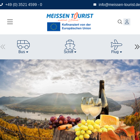
Direkt
+49 (0) 3521 4599 - 0
info@meissen-tourist.de
zum
Seiteninhalt
Bus
Schiff
Flug