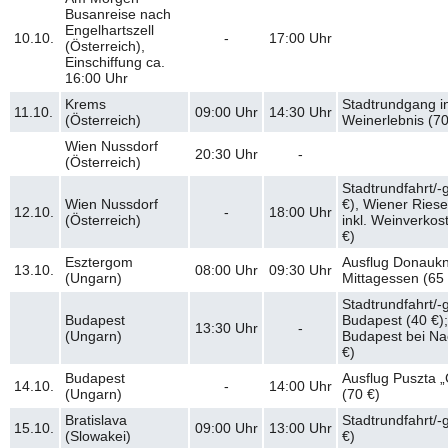
Busanreise nach
Engelhartszell
10.10.
-
17:00
Uhr
(Österreich),
Einschiffung ca.
16:00 Uhr
Krems
Stadtrundgang in
11.10.
09:00
Uhr
14:30
Uhr
(Österreich)
Weinerlebnis (70
Wien Nussdorf
20:30
Uhr
-
(Österreich)
Stadtrundfahrt/-
Wien Nussdorf
€), Wiener Ries
12.10.
-
18:00
Uhr
(Österreich)
inkl. Weinverkos
€)
Esztergom
Ausflug Donaukni
13.10.
08:00
Uhr
09:30
Uhr
(Ungarn)
Mittagessen (65
Stadtrundfahrt/
Budapest
Budapest (40 €)
13:30
Uhr
-
(Ungarn)
Budapest bei Na
€)
Budapest
Ausflug Puszta 
14.10.
-
14:00
Uhr
(Ungarn)
(70 €)
Bratislava
Stadtrundfahrt/-
15.10.
09:00
Uhr
13:00
Uhr
(Slowakei)
€)