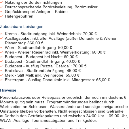
feste Sitzplätze während der Reise
Nutzung der Bordeinrichtungen
Trinkgeld:
Deutschsprechende Bordreiseleitung, Bordmusiker
nach eigenem Ermessen
Gepäcktransport Anleger – Kabine
Hafengebühren
Zahlungsmittel:
Bargeld (Euro), dt. EC-Karte, Master-Card, VISA
Zubuchbare Leistungen
Getränkepaket:
Hauswein, Bier vom Fass, alkoholfreies Bier,
Softdrinks, Säfte, Kaffee/Tee und Mineralwasser jeweils im
Krems - Stadtrundgang inkl. Weinerlebnis: 70,00 €
glasweisen Ausschank von 09:00 Uhr bis 24 Uhr.
Ausflugspaket inkl. aller Ausflüge (außer Donauknie & Wiener
Riesenrad): 360,00 €
Wien - Stadtrundfahrt/-gang: 50,00 €
Wien - Wiener Riesenrad inkl. Weinverkostung: 60,00 €
Budapest - Budapest bei Nacht: 60,00 €
Budapest - Stadtrundfahrt/-gang: 40,00 €
Budapest - Ausflug Puszta ''Csárda'': 70,00 €
Bratislava - Stadtrundfahrt/-gang: 45,00 €
Melk - Stift Melk inkl. Weinprobe: 65,00 €
Esztergom - Ausflug Donauknie inkl. Mittagessen: 65,00 €
Hinweise
Alle Bilder anzeigen
Personalausweis oder Reisepass erforderlich, der noch mindestens 6
Monate gültig sein muss. Programmänderungen bedingt durch
Wartezeiten an Schleusen, Wasserstände und sonstige navigatorische
Umstände bleiben vorbehalten. Nicht eingeschlossen sind Getränke
außerhalb des Getränkepaketes und zwischen 24:00 Uhr – 09:00 Uhr,
WLAN, Ausflüge, Tourismusabgaben und Trinkgelder.