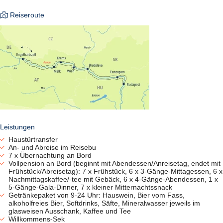
Bordtelefon.
Das Oberdeck verfügt über 29 x 2-Bett- (ca. 11 m²), 1 x 3-Bett-
Reiseroute
Kabinen (ca. 11 m²), und 2 Einzelkabinen (ca. 9 m²); alle mit
französischem Balkon (bodentiefe Fenster zum Öffnen). 2-Bett-
Kabinen sind mit einem Sofabett sowie einem Pullman-Bett
ausgestattet (wird tagsüber für mehr Komfort verstaut). In der 3-
Bett-Kabine wird ein 3. Bett von der Wand heruntergeklappt (max.
80 kg).
Auf dem Hauptdeck befinden sich 38 x 2-Bett-Kabinen, 1
Einzelkabine, alle ca. 11 m² groß, mit zwei Sofabetten über Eck
stehend und Panoramafenster (nicht zu öffnen). In einigen Kabinen
im vorderen und hinteren Teil des Schiffes (Kategorie vorn/hinten)
können Maschinen- und Generatorengeräusche wahrnehmbar sein.
Ausflüge:
bereits bei Reiseanmeldung buchbar und bezahlbar
Bordsprachen:
Leistungen
deutsch, englisch
Haustürtransfer
Kabinennummer:
An- und Abreise im Reisebu
Gern nehmen wir Ihre Wünsche entgegen, die finale Vergabe der
7 x Übernachtung an Bord
Vollpension an Bord (beginnt mit Abendessen/Anreisetag, endet mit
Kabinennummern obliegt der Reederei.
Frühstück/Abreisetag): 7 x Frühstück, 6 x 3-Gänge-Mittagessen, 6 x
Mahlzeiten:
Nachmittagskaffee/-tee mit Gebäck, 6 x 4-Gänge-Abendessen, 1 x
Vollpension & Getränke (von 9 bis 24 Uhr) inklusive
5-Gänge-Gala-Dinner, 7 x kleiner Mitternachtssnack
Reederei:
Getränkepaket von 9-24 Uhr: Hauswein, Bier vom Fass,
alkoholfreies Bier, Softdrinks, Säfte, Mineralwasser jeweils im
SE-Tours
glasweisen Ausschank, Kaffee und Tee
Tischreservierung:
Willkommens-Sek