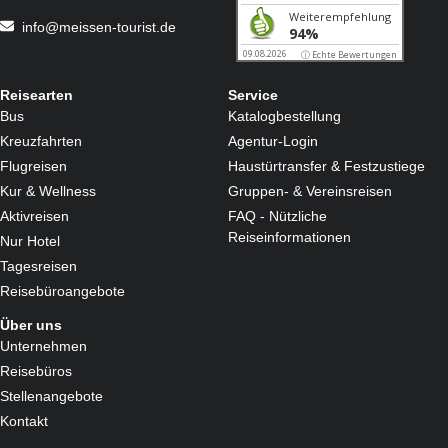
mit hoher Anfallsfrequenz • Onkologische Erkrankungen
info@meissen-tourist.de
Behandlungsmethoden
Medizinische Massagen und Bäder • Bewegungstherapie
• Elektrotherapie • Wärmetherapie • Lichttherapie • Inhalationen
Reisearten
Service
Bus
Katalogbestellung
Kreuzfahrten
Agentur-Login
Flugreisen
Haustürtransfer & Festzustiege
Kur & Wellness
Gruppen- & Vereinsreisen
Aktivreisen
FAQ - Nützliche
Reiseinformationen
Nur Hotel
Tagesreisen
Reisebüroangebote
Über uns
Unternehmen
Reisebüros
Stellenangebote
Kontakt