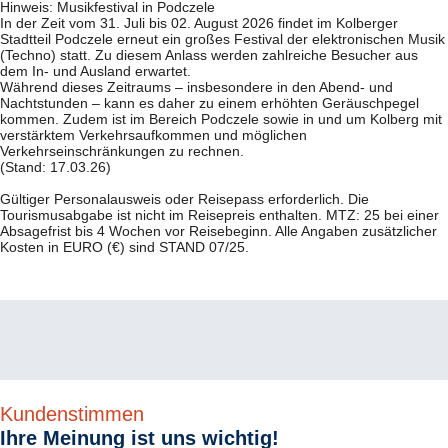
Hallenbad (12 x 6 m), mehrere Whirlpools, Trockensauna,
Hinweis: Musikfestival in Podczele
Dampfbad, Fitnessraum, Bowling und Aufenthaltsprogramm.
In der Zeit vom 31. Juli bis 02. August 2026 findet im Kolberger
Stadtteil Podczele erneut ein großes Festival der elektronischen Musik
Extra im Reisepreis
(Techno) statt. Zu diesem Anlass werden zahlreiche Besucher aus
Idea Spa Travel Vorteilskarte Kolberg, Willkommensdrink, Nutzung
dem In- und Ausland erwartet.
von Hallenbad, Whirlpools, Sauna und Dampfbad (zu den
Während dieses Zeitraums – insbesondere in den Abend- und
Öffnungszeiten), Nutzung des Fitnessraumes, 1 x kulturelle
Nachtstunden – kann es daher zu einem erhöhten Geräuschpegel
Veranstaltung oder Tanzabend pro Woche.
Idea Spa Travel – Vorteilskarte Kolberg*
kommen. Zudem ist im Bereich Podczele sowie in und um Kolberg mit
Unsere Leistungen für Sie…
verstärktem Verkehrsaufkommen und möglichen
Kinderermäßigung (Preisbasis PKW/Urlaub):
Verkehrseinschränkungen zu rechnen.
Stadtplan von Kolberg mit vielen praktischen Informationen
„Standard“ bis 2 Jahre 100 %, bis 9 Jahre 50 % und bis 14 Jahre 25
(Stand: 17.03.26)
Ermäßigungen in vielen Geschäften, Restaurants, Apotheken und
%.
Cafés in Kolberg
Anwendungen (Auszug):
Fußmassagen, Moorpackungen,
Gültiger Personalausweis oder Reisepass erforderlich. Die
Lasertherapie, Magnettherapie, Solarislampe, Bad mit
Tourismusabgabe ist nicht im Reisepreis enthalten. MTZ: 25 bei einer
*gilt nicht für die Hotels Diune, Nad Parseta, New Skanpol, Seaside
Mooremulsion, Ultraschall, Kohlensäurebad, Diadynamische
Absagefrist bis 4 Wochen vor Reisebeginn. Alle Angaben zusätzlicher
Park.
Ströme, Kryotherapie, Inhalationen sowie Gruppengymnastik im
Kosten in EURO (€) sind STAND 07/25.
Fitnessraum und im Wasser.
Ihre Gästebetreuer von unserem Partner IDEA SPA Travel*
Unser Service für Sie ...
Gästebetreuung in deutscher Sprache in Ihrer Unterkunft*
Beratung sowie Buchung von Ausflügen und Veranstaltungen
*Keine IDEA-SPA-Gästebetreuung im
Diune, Nad Parseta, New
Skanpol, Seaside Park
.
Die Mitarbeiter der Rezeption stehen für Sie
als Ansprechpartner zur Verfügung.
Kundenstimmen
Ihre Meinung ist uns wichtig!