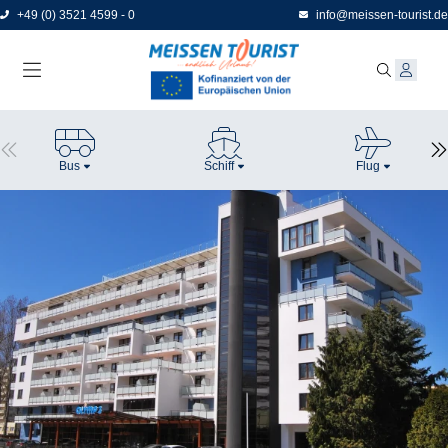
Direkt
+49 (0) 3521 4599 - 0
info@meissen-tourist.de
zum
Seiteninhalt
Bus
Schiff
Flug