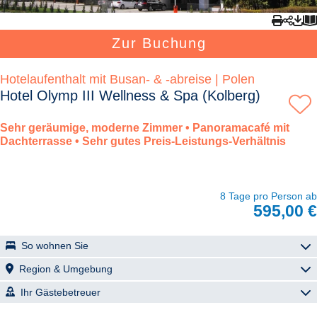
Zur Buchung
Hotelaufenthalt mit Busan- & -abreise | Polen
Hotel Olymp III Wellness & Spa (Kolberg)
Sehr geräumige, moderne Zimmer • Panoramacafé mit
Dachterrasse • Sehr gutes Preis-Leistungs-Verhältnis
8 Tage pro Person ab
595,00 €
So wohnen Sie
Olymp3
Region & Umgebung
Das Kurhotel Olymp III mit seinen 164 Zimmern auf 8 Etagen bietet
Kolberg (Kołobrzeg)
Ihr Gästebetreuer
den Gästen mit sehr geräumigen, modern eingerichteten Zimmern
ein sehr gutes Preis-Leistungs-Verhältnis. Die Ausstattung des
Joanna Rybacka - Reiseleitung Kolberg
Kolberg ist Ferienparadies, Hafenstadt und Kurort zugleich. Diese