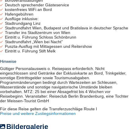
Wein (8 offene Weine zur Wahl)
Bordveranstaltungen
Bier
Deutsch sprechender Gästeservice
Wasser
kostenfreies WiFi an Bord
Softgetränke
Hafengebühren
Kaffeespezialitäten
Ausflüge inklusive:
Bargetränke (ausgenommen sind Getränke der Exklusivkarte)
Stadtrundgang Linz
Stadtrundfahrt Wien, Budapest und Bratislava in deutscher Sprache
Transfer ins Stadtzentrum von Wien
Eintritt u. Führung Schloss Schönbrunn
Stadtrundfahrt „Wien bei Nacht”
Puszta-Ausflug mit Mittagessen und Reitershow
Eintritt u. Führung Stift Melk
Hinweise
Gültiger Personalausweis o. Reisepass erforderlich. Nicht
eingeschlossen sind Getränke der Exklusivkarte an Bord, Trinkgelder,
sonstige Eintrittsgelder sowie Tourismusabgaben.
Programmänderungen bedingt durch Wartezeiten an Schleusen,
Wasserstände und sonstige navigatorische Umstände bleiben
Alle Bilder anzeigen
vorbehalten. MTZ: 25 bei einer Absagefrist bis 4 Wochen vor
Reisebeginn. Veranstalter: Reiseclub Berlin Brandenburg, eine Tochter
der Meissen-Tourist GmbH
Für diese Reise gelten die Transferzuschläge Route I
Preise und weitere Zustiegsinformationen
Bildergalerie