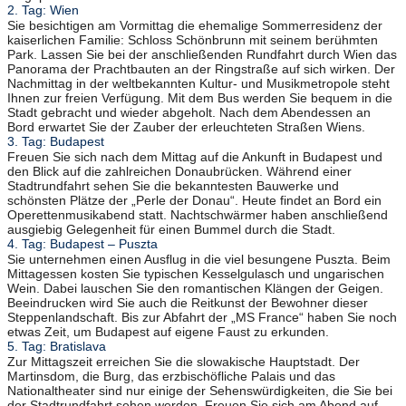
2. Tag: Wien
Sie besichtigen am Vormittag die ehemalige Sommerresidenz der
kaiserlichen Familie: Schloss Schönbrunn mit seinem berühmten
Park. Lassen Sie bei der anschließenden Rundfahrt durch Wien das
Panorama der Prachtbauten an der Ringstraße auf sich wirken. Der
Nachmittag in der weltbekannten Kultur- und Musikmetropole steht
Ihnen zur freien Verfügung. Mit dem Bus werden Sie bequem in die
Stadt gebracht und wieder abgeholt. Nach dem Abendessen an
Bord erwartet Sie der Zauber der erleuchteten Straßen Wiens.
3. Tag: Budapest
Freuen Sie sich nach dem Mittag auf die Ankunft in Budapest und
den Blick auf die zahlreichen Donaubrücken. Während einer
Stadtrundfahrt sehen Sie die bekanntesten Bauwerke und
schönsten Plätze der „Perle der Donau“. Heute findet an Bord ein
Operettenmusikabend statt. Nachtschwärmer haben anschließend
ausgiebig Gelegenheit für einen Bummel durch die Stadt.
4. Tag: Budapest – Puszta
Sie unternehmen einen Ausflug in die viel besungene Puszta. Beim
Mittagessen kosten Sie typischen Kesselgulasch und ungarischen
Wein. Dabei lauschen Sie den romantischen Klängen der Geigen.
Beeindrucken wird Sie auch die Reitkunst der Bewohner dieser
Steppenlandschaft. Bis zur Abfahrt der „MS France“ haben Sie noch
etwas Zeit, um Budapest auf eigene Faust zu erkunden.
5. Tag: Bratislava
Zur Mittagszeit erreichen Sie die slowakische Hauptstadt. Der
Martinsdom, die Burg, das erzbischöfliche Palais und das
Nationaltheater sind nur einige der Sehenswürdigkeiten, die Sie bei
der Stadtrundfahrt sehen werden. Freuen Sie sich am Abend auf