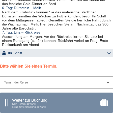
das festliche Gala-Dinner an Bord.
6. Tag: Dürnstein – Melk
Nach dem Frühstück können Sie das malerische Städtchen
Dürnstein inmitten der Wachau zu Fuß erkunden, bevor Ihr Schiff
vor dem Mittagessen ablegt. Genießen Sie die herrliche Fahrt durch
die Wachau nach Melk. Hier besuchen Sie am Nachmittag das 900
Jahre alte Barockstift.
7. Tag: Linz – Rückreise
Ausschiffung am Morgen. Vor der Rückreise lernen Sie Linz bei
einem Rundgang (ca. 2h) kennen. Rückfahrt vorbei an Prag. Erste
Rückankunft am Abend.
Ihr Schiff
„MS France“ – 4-Anker
Baujahr: 2001, Renovierung: 2016, Passagiere: max. 159,
Bitte wählen Sie einen Termin.
Außenkabinen: 78
Das 2016 renovierte Schiff präsentiert sich in einem stilvollen
Vintage-Design. Klassische Hahnentrittmuster erinnern an
die Mode der 1960er Jahre, während Retro-Fotografien
Termin der Reise
Pariser Wahrzeichen für ein authentisches Flair sorgen. Das
Restaurant und der Salon mit Bar befinden sich auf dem
Oberdeck. Auf dem großen Sonnendeck stehen Liegestühle
Weiter zur Buchung
zur Verfügung.
Kein Termin gewählt,
2
2
Alle 78 klimatisierten Außenkabinen (ca. 11m
- 14m
) sind
keine Unterbringung gewählt
mit 2 unteren Betten, DU/WC, Föhn, TV, Safe, WiFi und