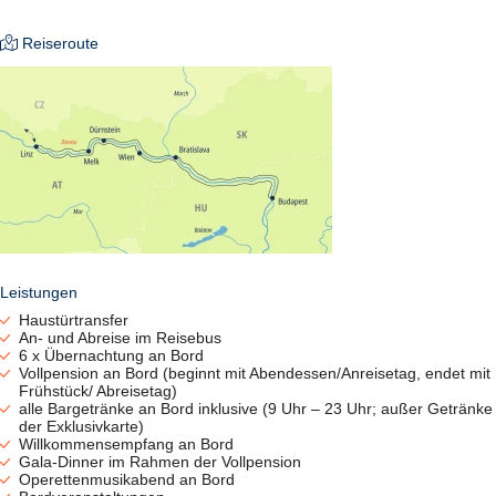
großem Panoramafenster (auf dem Oberdeck mit
Frischlufteinlass) ausgestattet.
Reiseroute
Ausflüge:
inklusive
Bordsprachen:
deutsch, französisch
Kabinennummer:
Gern nehmen wir Ihre Wünsche entgegen, die finale Vergabe
der Kabinennummern obliegt der Reederei.
Mahlzeiten:
Frühstücksbuffet, Mittagsmenü, Abendmenü
Reederei:
CroisiEurope
Tischreservierung:
feste Sitzplätze während der gesamten Reise (es sind keine
Leistungen
2er Tische möglich)
Haustürtransfer
Trinkgeld:
An- und Abreise im Reisebus
freiwillig und nach eigenem Ermessen
6 x Übernachtung an Bord
Zahlungsmittel:
Vollpension an Bord (beginnt mit Abendessen/Anreisetag, endet mit
gängige Kreditkarten, Girocard-Karten (mit VISA- oder
Frühstück/ Abreisetag)
MasterCard-Logo)
alle Bargetränke an Bord inklusive (9 Uhr – 23 Uhr; außer Getränke
der Exklusivkarte)
Willkommensempfang an Bord
Getränke inklusive:
Gala-Dinner im Rahmen der Vollpension
Von 9 Uhr - 23 Uhr:
Operettenmusikabend an Bord