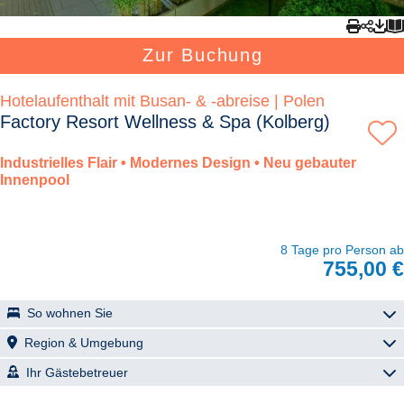
Zur Buchung
Hotelaufenthalt mit Busan- & -abreise | Polen
Factory Resort Wellness & Spa (Kolberg)
Industrielles Flair • Modernes Design • Neu gebauter
Innenpool
8 Tage pro Person ab
755,00 €
So wohnen Sie
Factory Resort Wellness & Spa
Region & Umgebung
Das historische Fabrikgebäude, mit dem damals ersten
Kolberg (Kołobrzeg)
Ihr Gästebetreuer
Schönheitssalon in Europa, wurde 2022 zum Factory Resort
hochwertig umgebaut und renoviert. Mit seinen 117 klimatisierten
Joanna Rybacka - Reiseleitung Kolberg
Kolberg ist Ferienparadies, Hafenstadt und Kurort zugleich. Diese