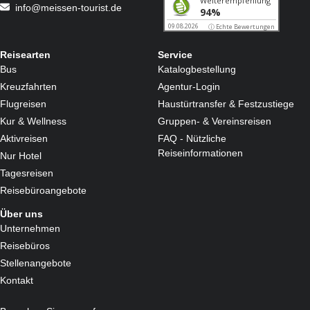
info@meissen-tourist.de
mit hoher Anfallsfrequenz • Onkologische Erkrankungen
Behandlungsmethoden
Medizinische Massagen und Bäder • Bewegungstherapie
• Elektrotherapie • Wärmetherapie • Lichttherapie • Inhalationen
Reisearten
Service
Bus
Katalogbestellung
Kreuzfahrten
Agentur-Login
Flugreisen
Haustürtransfer & Festzustiege
Kur & Wellness
Gruppen- & Vereinsreisen
Aktivreisen
FAQ - Nützliche
Reiseinformationen
Nur Hotel
Tagesreisen
Reisebüroangebote
Über uns
Unternehmen
Reisebüros
Stellenangebote
Kontakt