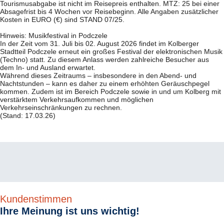
Parken:
Am Haus, unbewacht (ca. 12,00 € pro Tag), Voranmeldung
Tourismusabgabe ist nicht im Reisepreis enthalten. MTZ: 25 bei einer
erforderlich; Tiefgarage (ca. 16,50 € pro Tag), Voranmeldung
Absagefrist bis 4 Wochen vor Reisebeginn. Alle Angaben zusätzlicher
erforderlich.
Kosten in EURO (€) sind STAND 07/25.
Anwendungen (Auszug):
Ganz- und Teilkörpermassagen,
entspannende Massagen, Salz- und Moorbäder, Laser-, Magnet-,
Hinweis: Musikfestival in Podczele
Licht- und Elektrotherapie, Moorpackungen, Kryotherapie,
In der Zeit vom 31. Juli bis 02. August 2026 findet im Kolberger
Inhalationen.
Stadtteil Podczele erneut ein großes Festival der elektronischen Musik
Idea Spa Travel – Vorteilskarte Kolberg*
(Techno) statt. Zu diesem Anlass werden zahlreiche Besucher aus
Unsere Leistungen für Sie…
dem In- und Ausland erwartet.
Während dieses Zeitraums – insbesondere in den Abend- und
Stadtplan von Kolberg mit vielen praktischen Informationen
Nachtstunden – kann es daher zu einem erhöhten Geräuschpegel
Ermäßigungen in vielen Geschäften, Restaurants, Apotheken und
kommen. Zudem ist im Bereich Podczele sowie in und um Kolberg mit
Cafés in Kolberg
verstärktem Verkehrsaufkommen und möglichen
Verkehrseinschränkungen zu rechnen.
*gilt nicht für die Hotels Diune, Nad Parseta, New Skanpol, Seaside
(Stand: 17.03.26)
Park.
Ihre Gästebetreuer von unserem Partner IDEA SPA Travel*
Unser Service für Sie ...
Gästebetreuung in deutscher Sprache in Ihrer Unterkunft*
Beratung sowie Buchung von Ausflügen und Veranstaltungen
*Keine IDEA-SPA-Gästebetreuung im
Diune, Nad Parseta, New
Skanpol, Seaside Park
.
Die Mitarbeiter der Rezeption stehen für Sie
Kundenstimmen
als Ansprechpartner zur Verfügung.
Ihre Meinung ist uns wichtig!