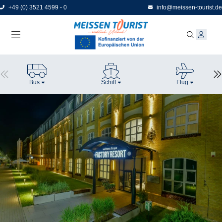
Direkt
+49 (0) 3521 4599 - 0
info@meissen-tourist.de
zum
Seiteninhalt
Bus
Schiff
Flug