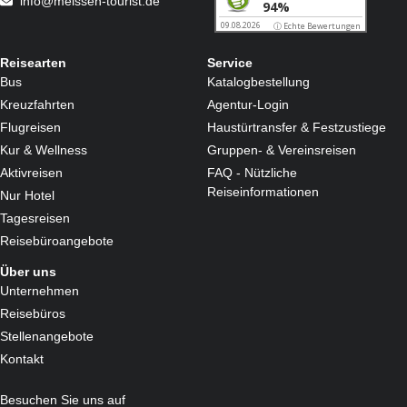
info@meissen-tourist.de
Medizinische Massagen und Bäder • Bewegungstherapie
• Elektrotherapie • Wärmetherapie • Lichttherapie • Inhalationen
Reisearten
Service
Bus
Katalogbestellung
Kreuzfahrten
Agentur-Login
Flugreisen
Haustürtransfer & Festzustiege
Kur & Wellness
Gruppen- & Vereinsreisen
Aktivreisen
FAQ - Nützliche
Reiseinformationen
Nur Hotel
Tagesreisen
Reisebüroangebote
Über uns
Unternehmen
Reisebüros
Stellenangebote
Kontakt
Besuchen Sie uns auf