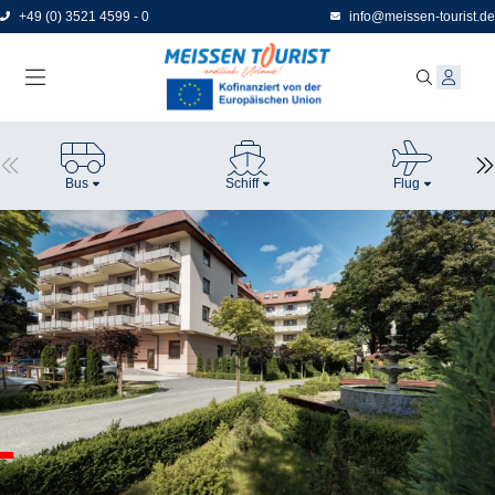
Direkt
+49 (0) 3521 4599 - 0
info@meissen-tourist.de
zum
Seiteninhalt
Bus
Schiff
Flug