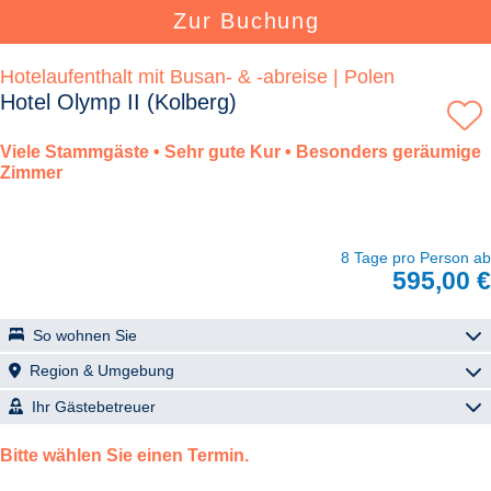
Zur Buchung
Hotelaufenthalt mit Busan- & -abreise | Polen
Hotel Olymp II (Kolberg)
Viele Stammgäste • Sehr gute Kur • Besonders geräumige
Zimmer
8 Tage pro Person ab
595,00 €
So wohnen Sie
Olymp II
Region & Umgebung
Das moderne Hotel Olymp II begeistert mit seiner ruhigen und doch
Kolberg (Kołobrzeg)
Ihr Gästebetreuer
zentralen Lage in Kolberg und bietet 144 komfortable Zimmer auf
vier Etagen. Viele Stammgäste schätzen die gelungene
Joanna Rybacka - Reiseleitung Kolberg
Kolberg ist Ferienparadies, Hafenstadt und Kurort zugleich. Diese
Kombination aus Großzügigkeit, angenehmer Atmosphäre und
Bitte wählen Sie einen Termin.
lebensfrohe Kur-Metropole begeistert mit Sole-Mineralquellen,
gutem Service. Die Ausstattung des Hauses entspricht dem eines
Heilmoor, einem 6 km langen, feinen Sandstrand und ganzjährig salz-
sehr guten Mittelklassehotels.