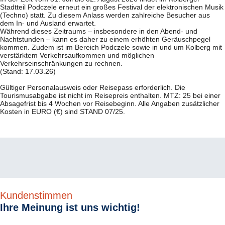
Bowlingbahnen und Aufenthaltsprogramm.
Stadtteil Podczele erneut ein großes Festival der elektronischen Musik
(Techno) statt. Zu diesem Anlass werden zahlreiche Besucher aus
Extra im Reisepreis
dem In- und Ausland erwartet.
Idea Spa Travel Vorteilskarte Kolberg, Willkommensdrink, Nutzung
Während dieses Zeitraums – insbesondere in den Abend- und
von Hallenbad, Whirlpool, Sauna und Dampfbad (zu den
Idea Spa Travel – Vorteilskarte Kolberg*
Nachtstunden – kann es daher zu einem erhöhten Geräuschpegel
Öffnungszeiten), Nutzung des Fitnessraumes, 1 x kulturelle
Unsere Leistungen für Sie…
kommen. Zudem ist im Bereich Podczele sowie in und um Kolberg mit
Veranstaltung oder Tanzabend pro Woche.
verstärktem Verkehrsaufkommen und möglichen
Stadtplan von Kolberg mit vielen praktischen Informationen
Verkehrseinschränkungen zu rechnen.
Ermäßigungen in vielen Geschäften, Restaurants, Apotheken und
Kinderermäßigung (Preisbasis PKW/Urlaub):
(Stand: 17.03.26)
Cafés in Kolberg
„Standard“ bis 2 Jahre 100 %, bis 9 Jahre 50 % und bis 14 Jahre 25
%.
Gültiger Personalausweis oder Reisepass erforderlich. Die
*gilt nicht für die Hotels Diune, Nad Parseta, New Skanpol, Seaside
Anwendungen (Auszug):
Fußmassagen, Moorpackungen,
Tourismusabgabe ist nicht im Reisepreis enthalten. MTZ: 25 bei einer
Park.
Lasertherapie, Solarislampe, Bad mit Mooremulsion,
Absagefrist bis 4 Wochen vor Reisebeginn. Alle Angaben zusätzlicher
Magnettherapie, Ultraschall, Kohlensäurebad, Diadynamische
Kosten in EURO (€) sind STAND 07/25.
Ströme, Kryotherapie, Inhalationen sowie Gruppengymnastik im
Ihre Gästebetreuer von unserem Partner IDEA SPA Travel*
Fitnessraum und im Wasser.
Unser Service für Sie ...
Gästebetreuung in deutscher Sprache in Ihrer Unterkunft*
Beratung sowie Buchung von Ausflügen und Veranstaltungen
*Keine IDEA-SPA-Gästebetreuung im
Diune, Nad Parseta, New
Skanpol, Seaside Park
.
Die Mitarbeiter der Rezeption stehen für Sie
als Ansprechpartner zur Verfügung.
Kundenstimmen
Ihre Meinung ist uns wichtig!
Entdecken Sie die polnische Ostseeküste!
Über 500 Kilometer heller, feiner Sandstrand ziehen sich entlang der
Ostseeküste, begleitet von sanften Dünen, duftenden Kiefern- und